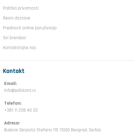
Politika privatnosti
Reoni dostave
Prednosti online poručivanja
Svi brendovi
Kontaktirajte nas
Kontakt
Email:
info@ediskont.rs
Telefon:
+381 11 208 40 33
Adresa:
Bulevar Despota Stefana 115 11000 Beograd, Serbia