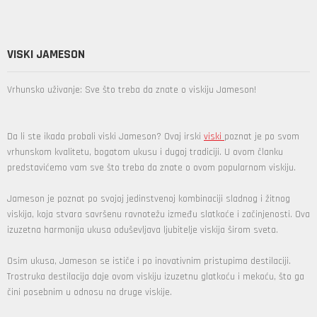
VISKI JAMESON
Vrhunsko uživanje: Sve što treba da znate o viskiju Jameson!
Da li ste ikada probali viski Jameson? Ovaj irski
viski
poznat je po svom
vrhunskom kvalitetu, bogatom ukusu i dugoj tradiciji. U ovom članku
predstavićemo vam sve što treba da znate o ovom popularnom viskiju.
Jameson je poznat po svojoj jedinstvenoj kombinaciji sladnog i žitnog
viskija, koja stvara savršenu ravnotežu između slatkoće i začinjenosti. Ova
izuzetna harmonija ukusa oduševljava ljubitelje viskija širom sveta.
Osim ukusa, Jameson se ističe i po inovativnim pristupima destilaciji.
Trostruka destilacija daje ovom viskiju izuzetnu glatkoću i mekoću, što ga
čini posebnim u odnosu na druge viskije.