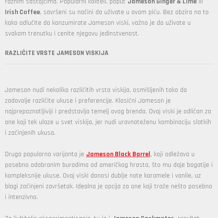
raznim sastojcima. Popularni kokteli, poput
Jameson Ginger & Lime
ili
Irish Coffee
, savršeni su načini da uživate u ovom piću. Bez obzira na to
kako odlučite da konzumirate Jameson viski, važno je da uživate u
svakom trenutku i cenite njegovu jedinstvenost.
RAZLIČITE VRSTE JAMESON VISKIJA
Jameson nudi nekoliko različitih vrsta viskija, osmišljenih tako da
zadovolje različite ukuse i preferencije. Klasični Jameson je
najprepoznatljiviji i predstavlja temelj ovog brenda. Ovaj viski je odličan za
one koji tek ulaze u svet viskija, jer nudi uravnoteženu kombinaciju slatkih
i začinjenih ukusa.
Druga popularna varijanta je
Jameson Black
Barrel
,
koji odležava u
posebno odabranim buradima od američkog hrasta, što mu daje bogatije i
kompleksnije ukuse. Ovaj viski donosi dublje note karamele i vanile, uz
blagi začinjeni završetak. Idealna je opcija za one koji traže nešto posebno
i intenzivno.