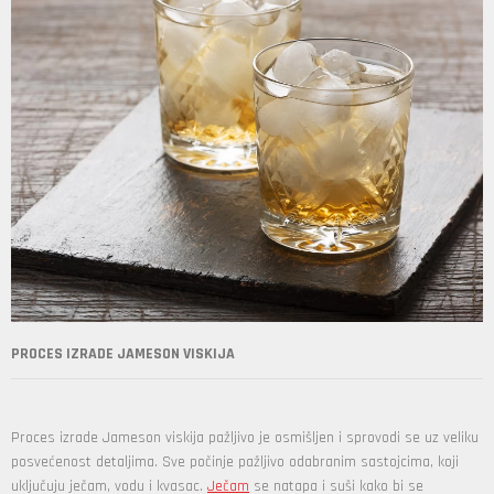
PROCES IZRADE JAMESON VISKIJA
Proces izrade Jameson viskija pažljivo je osmišljen i sprovodi se uz veliku
posvećenost detaljima. Sve počinje pažljivo odabranim sastojcima, koji
uključuju ječam, vodu i kvasac.
Ječam
se natapa i suši kako bi se