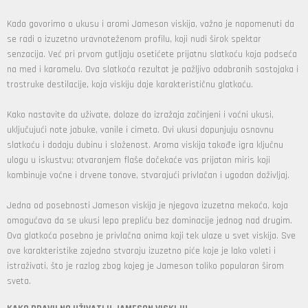
Kada govorimo o ukusu i aromi Jameson viskija, važno je napomenuti da
se radi o izuzetno uravnoteženom profilu, koji nudi širok spektar
senzacija. Već pri prvom gutljaju osetićete prijatnu slatkoću koja podseća
na med i karamelu. Ova slatkoća rezultat je pažljivo odabranih sastojaka i
trostruke destilacije, koja viskiju daje karakterističnu glatkoću.
Kako nastavite da uživate, dolaze do izražaja začinjeni i voćni ukusi,
uključujući note jabuke, vanile i cimeta. Ovi ukusi dopunjuju osnovnu
slatkoću i dodaju dubinu i složenost. Aroma viskija takođe igra ključnu
ulogu u iskustvu; otvaranjem flaše dočekaće vas prijatan miris koji
kombinuje voćne i drvene tonove, stvarajući privlačan i ugodan doživljaj.
Jedna od posebnosti Jameson viskija je njegova izuzetna mekoća, koja
omogućava da se ukusi lepo prepliću bez dominacije jednog nad drugim.
Ova glatkoća posebno je privlačna onima koji tek ulaze u svet viskija. Sve
ove karakteristike zajedno stvaraju izuzetno piće koje je lako voleti i
istraživati, što je razlog zbog kojeg je Jameson toliko popularan širom
sveta.