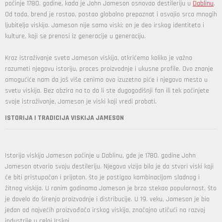
počinje 1780. godine, kada je John Jameson osnovao destileriju u
Dablinu
.
Od tada, brend je rastao, postao globalno prepoznat i osvojio srca mnogih
ljubitelja viskija. Jameson nije samo viski; on je deo irskog identiteta i
kulture, koji se prenosi iz generacije u generaciju.
Kroz istraživanje sveta Jameson viskija, otkrićemo koliko je važno
razumeti njegovu istoriju, proces proizvodnje i ukusne profile. Ovo znanje
omogućiće nam da još više cenimo ovo izuzetno piće i njegovo mesto u
svetu viskija. Bez obzira na to da li ste dugogodišnji fan ili tek počinjete
svoje istraživanje, Jameson je viski koji vredi probati.
ISTORIJA I TRADICIJA VISKIJA JAMESON
Istorija viskija Jameson počinje u Dablinu, gde je 1780. godine John
Jameson otvorio svoju destileriju. Njegova vizija bila je da stvori viski koji
će biti pristupačan i prijatan, što je postigao kombinacijom sladnog i
žitnog viskija. U ranim godinama Jameson je brzo stekao popularnost, što
je dovelo do širenja proizvodnje i distribucije. U 19. veku, Jameson je bio
jedan od najvećih proizvođača irskog viskija, značajno utičući na razvoj
industrije u celoj Irskoj.