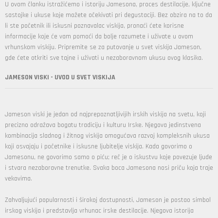
U ovom članku istražićemo i istoriju Jamesona, proces destilacije, ključne
sastojke i ukuse koje možete očekivati pri degustaciji. Bez obzira na to da
li ste početnik ili iskusni poznavalac viskija, pronaći ćete korisne
informacije koje će vam pomoći da bolje razumete i uživate u ovom
vrhunskom viskiju. Pripremite se za putovanje u svet viskija Jameson,
gde ćete otkriti sve tajne i uživati u nezaboravnom ukusu ovog klasika.
JAMESON VISKI - UVOD U SVET VISKIJA
Jameson viski je jedan od najprepoznatljivijih irskih viskija na svetu, koji
precizno odražava bogatu tradiciju i kulturu Irske. Njegova jedinstvena
kombinacija sladnog i žitnog viskija omogućava razvoj kompleksnih ukusa
koji osvajaju i početnike i iskusne ljubitelje viskija. Kada govorimo o
Jamesonu, ne govorimo samo o piću; reč je o iskustvu koje povezuje ljude
i stvara nezaboravne trenutke. Svaka boca Jamesona nosi priču koja traje
vekovima.
Zahvaljujući popularnosti i širokoj dostupnosti, Jameson je postao simbol
irskog viskija i predstavlja vrhunac irske destilacije. Njegova istorija