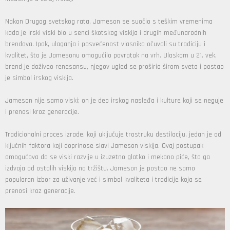
Nakon Drugog svetskog rata, Jameson se suočio s teškim vremenima
kada je irski viski bio u senci škotskog viskija i drugih međunarodnih
brendova. Ipak, ulaganja i posvećenost vlasnika očuvali su tradiciju i
kvalitet, što je Jamesonu omogućilo povratak na vrh. Ulaskom u 21. vek,
brend je doživeo renesansu, njegov ugled se proširio širom sveta i postao
je simbol irskog viskija.
Jameson nije samo viski; on je deo irskog nasleđa i kulture koji se neguje
i prenosi kroz generacije.
Tradicionalni proces izrade, koji uključuje trostruku destilaciju, jedan je od
ključnih faktora koji doprinose slavi Jameson viskija. Ovaj postupak
omogućava da se viski razvije u izuzetno glatko i mekano piće, što ga
izdvaja od ostalih viskija na tržištu. Jameson je postao ne samo
popularan izbor za uživanje već i simbol kvaliteta i tradicije koja se
prenosi kroz generacije.