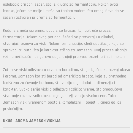
oslobodio prirodni šećer, što je ključno za fermentaciju. Nakon ovog
koraka, ječam se melje i meša sa toplom vodom, što omogućava da se
šećeri rastvore i pripreme za fermentaciju.
Kada je smeša spremna, dodaje se kvasac, koji pokreće proces
fermentacije. Tokom ovog perioda, šećeri se pretvaraju u alkohol,
stvarajući osnovu za viski. Nakon fermentacije, sledi destilacija koja se
sprovodi tri puta, što je karakteristično za Jameson. Ovaj proces uklanja
većinu nečistoća i osigurava da je krajnji proizvod izuzetno čist i mekan.
Zatim se viski odležava u drvenim buradima, što je ključno za razvoj ukusa
i aroma. Jameson koristi burad od američkog hrasta, koja su prethodno
korišćena za čuvanje burbona, što viskiju daje dodatnu dimenziju i
karakter. Svaka serija viskija odležava različito vreme, što omogućava
stvaranje raznovrsnih ukusa koje ljubitelji viskija visoko cene. Tako
Jameson viski vremenom postaje kompleksniji i bogatiji, čineći ga još
privlačnijim.
UKUS I AROMA JAMESON VISKIJA