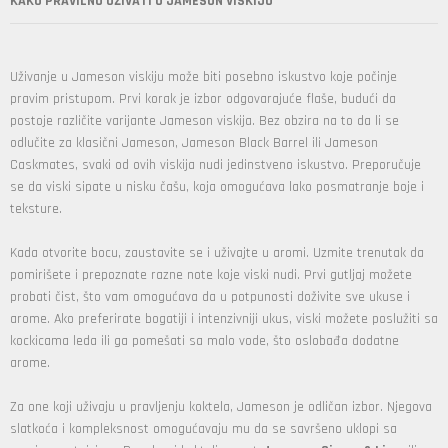
KAKO PRAVILNO UŽIVATI U JAMESON VISKIJU
Uživanje u Jameson viskiju može biti posebno iskustvo koje počinje
pravim pristupom. Prvi korak je izbor odgovarajuće flaše, budući da
postoje različite varijante Jameson viskija. Bez obzira na to da li se
odlučite za klasični Jameson, Jameson Black Barrel ili Jameson
Caskmates, svaki od ovih viskija nudi jedinstveno iskustvo. Preporučuje
se da viski sipate u nisku čašu, koja omogućava lako posmatranje boje i
teksture.
Kada otvorite bocu, zaustavite se i uživajte u aromi. Uzmite trenutak da
pomirišete i prepoznate razne note koje viski nudi. Prvi gutljaj možete
probati čist, što vam omogućava da u potpunosti doživite sve ukuse i
arome. Ako preferirate bogatiji i intenzivniji ukus, viski možete poslužiti sa
kockicama leda ili ga pomešati sa malo vode, što oslobađa dodatne
arome.
Za one koji uživaju u pravljenju koktela, Jameson je odličan izbor. Njegova
slatkoća i kompleksnost omogućavaju mu da se savršeno uklopi sa