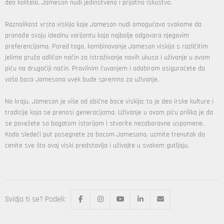
deo koktela, Jameson nudi jedinstveno i prijatno iskustvo.
Raznolikost vrsta viskija koje Jameson nudi omogućava svakome da
pronađe svoju idealnu varijantu koja najbolje odgovara njegovim
preferencijama. Pored toga, kombinovanje Jameson viskija s različitim
jelima pruža odličan način za istraživanje novih ukusa i uživanje u ovom
piću na drugačiji način. Pravilnim čuvanjem i odabirom osiguraćete da
vaša boca Jamesona uvek bude spremna za uživanje.
Na kraju, Jameson je više od obične boce viskija; to je deo irske kulture i
tradicije koja se prenosi generacijama. Uživanje u ovom piću prilika je da
se povežete sa bogatom istorijom i stvorite nezaboravne uspomene.
Kada sledeći put posegnete za bocom Jamesona, uzmite trenutak da
cenite sve što ovaj viski predstavlja i uživajte u svakom gutljaju.
Svidja ti se? Podeli: