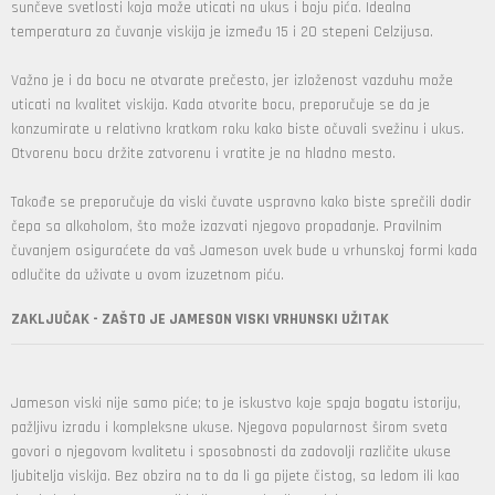
sunčeve svetlosti koja može uticati na ukus i boju pića. Idealna
temperatura za čuvanje viskija je između 15 i 20 stepeni Celzijusa.
Važno je i da bocu ne otvarate prečesto, jer izloženost vazduhu može
uticati na kvalitet viskija. Kada otvorite bocu, preporučuje se da je
konzumirate u relativno kratkom roku kako biste očuvali svežinu i ukus.
Otvorenu bocu držite zatvorenu i vratite je na hladno mesto.
Takođe se preporučuje da viski čuvate uspravno kako biste sprečili dodir
čepa sa alkoholom, što može izazvati njegovo propadanje. Pravilnim
čuvanjem osiguraćete da vaš Jameson uvek bude u vrhunskoj formi kada
odlučite da uživate u ovom izuzetnom piću.
ZAKLJUČAK - ZAŠTO JE JAMESON VISKI VRHUNSKI UŽITAK
Jameson viski nije samo piće; to je iskustvo koje spaja bogatu istoriju,
pažljivu izradu i kompleksne ukuse. Njegova popularnost širom sveta
govori o njegovom kvalitetu i sposobnosti da zadovolji različite ukuse
ljubitelja viskija. Bez obzira na to da li ga pijete čistog, sa ledom ili kao