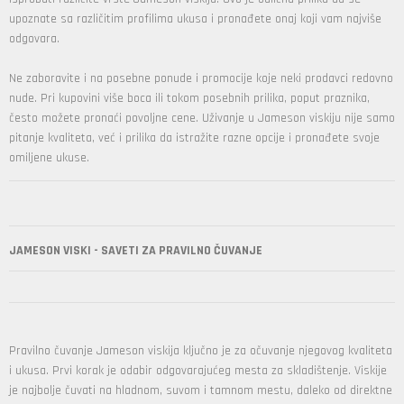
upoznate sa različitim profilima ukusa i pronađete onaj koji vam najviše
odgovara.
Ne zaboravite i na posebne ponude i promocije koje neki prodavci redovno
nude. Pri kupovini više boca ili tokom posebnih prilika, poput praznika,
često možete pronaći povoljne cene. Uživanje u Jameson viskiju nije samo
pitanje kvaliteta, već i prilika da istražite razne opcije i pronađete svoje
omiljene ukuse.
JAMESON VISKI - SAVETI ZA PRAVILNO ČUVANJE
Pravilno čuvanje Jameson viskija ključno je za očuvanje njegovog kvaliteta
i ukusa. Prvi korak je odabir odgovarajućeg mesta za skladištenje. Viskije
je najbolje čuvati na hladnom, suvom i tamnom mestu, daleko od direktne