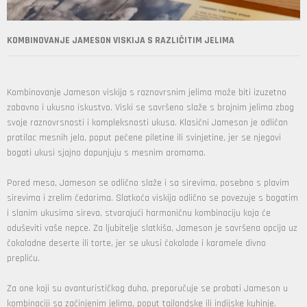
KOMBINOVANJE JAMESON VISKIJA S RAZLIČITIM JELIMA
Kombinovanje Jameson viskija s raznovrsnim jelima može biti izuzetno
zabavno i ukusno iskustvo. Viski se savršeno slaže s brojnim jelima zbog
svoje raznovrsnosti i kompleksnosti ukusa. Klasični Jameson je odličan
pratilac mesnih jela, poput pečene piletine ili svinjetine, jer se njegovi
bogati ukusi sjajno dopunjuju s mesnim aromama.
Pored mesa, Jameson se odlično slaže i sa sirevima, posebno s plavim
sirevima i zrelim čedarima. Slatkoća viskija odlično se povezuje s bogatim
i slanim ukusima sireva, stvarajući harmoničnu kombinaciju koja će
oduševiti vaše nepce. Za ljubitelje slatkiša, Jameson je savršena opcija uz
čokoladne deserte ili torte, jer se ukusi čokolade i karamele divno
prepliću.
Za one koji su avanturističkog duha, preporučuje se probati Jameson u
kombinaciji sa začinjenim jelima, poput tajlandske ili indijske kuhinje.