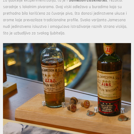
Za ljubitelje eksperimentisanja, tu je i
Jameson Caskmates
, rezultat
saradnje s lokalnim pivarama. Ovaj viski odležava u buradima koja su
prethodno bila korišćena za čuvanje piva, što donosi jedinstvene ukuse i
arome koje prevazilaze tradicionalne profile. Svaka varijanta Jamesona
nudi jedinstveno iskustvo i omogućava istraživanje raznih strana viskija,
što je uzbudljivo za svakog ljubitelja.