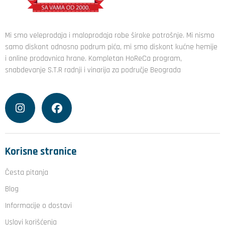
Mi smo veleprodaja i maloprodaja robe široke potrošnje. Mi nismo
samo diskont odnosno podrum pića, mi smo diskont kućne hemije
i online prodavnica hrane. Kompletan HoReCa program,
snabdevanje S.T.R radnji i vinarija za područje Beograda
Korisne stranice
Česta pitanja
Blog
Informacije o dostavi
Uslovi korišćenja