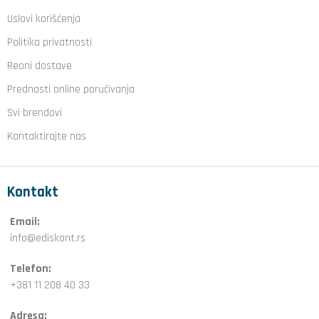
Uslovi korišćenja
Politika privatnosti
Reoni dostave
Prednosti online poručivanja
Svi brendovi
Kontaktirajte nas
Kontakt
Email:
info@ediskont.rs
Telefon:
+381 11 208 40 33
Adresa: