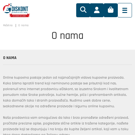
Početna
O nama
O nama
O NAMA
Online kupovina postaje jedan od najznačajnijih vidova kupovine proizvoda.
Kako bismo ispratili trend koji neminovno postaje sve prisutniji kod nas,
pokrenuli smo internet prodavnicu eDiskont, sa izuzetno širokom i kvalitetnom
ponudom robe široke potrošnje, kućne hemije, pića i prehrambenih artikala,
kako domaćih tako i stranih proizvođača. Nudimo uvek dobre cene,
svakodnevne akcije na određene proizvode i sigurnu online kupovinu.
Naša prodavnica vam omogućava da lako i brzo pronađete određeni proizvod,
pročitate precizne opise, pogledate slične artikle iz tražene kategorije, nađete
proizvode koji se dopunjuju i na kraju da kupite željeni artikal, koji vam u toku
istog dana dostavljamo na željenu adresu.