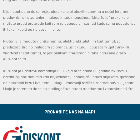
Nije neophodno da se registrujete kako bi obavili kupovinu u našoj internet
prodavnici, ali otvaranjem naloga imate mogućnost "Liste želja" preko koje
možete pratiti proizvode koji vam se dopadaju, i saznati kada su na popustu, pa
ih tako i kupiti po najpovoljnijoj ceni.
Plaćanje je moguće na više načina: elektronski (platnim karticama), za
preduzeća žiralno (nalogom za prenos, uz fakturu) i pouzećem (gotovinski ili
Visa/Master karticama), to jest prilikom preuzimanja robe naručene preko
eDiskont sajta.
eDiskont je u sastavu kompanije SCB, koja se sa preko 20 godina iskustva u
distribuciji pozicionirala kao najkvalitetniji dobavljač Horeca objekata, sposobna
da obezbedi brzu i kvalitetnu uslugu i zadovolji različite zahteve naših klijenata,
i koja je spremna da se brzo prilagođava novim trendovima i zahtevima tržišta.
PRONAĐITE NAS NA MAPI