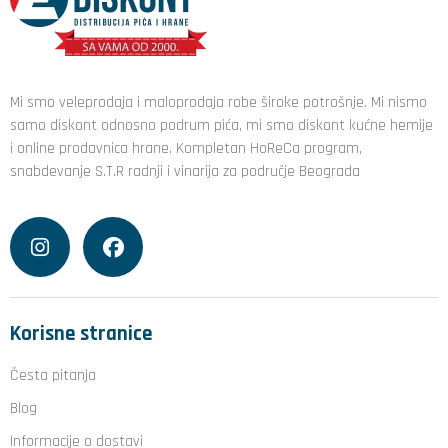
Mi smo veleprodaja i maloprodaja robe široke potrošnje. Mi nismo
samo diskont odnosno podrum pića, mi smo diskont kućne hemije
i online prodavnica hrane. Kompletan HoReCa program,
snabdevanje S.T.R radnji i vinarija za područje Beograda
Korisne stranice
Česta pitanja
Blog
Informacije o dostavi