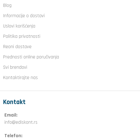
Blog
Informacije o dostavi
Uslovi korišćenja
Politika privatnosti
Reoni dostave
Prednosti online poručivanja
Svi brendovi
Kontaktirajte nas
Kontakt
Email:
info@ediskont.rs
Telefon: