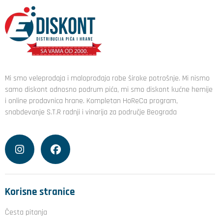
Mi smo veleprodaja i maloprodaja robe široke potrošnje. Mi nismo
samo diskont odnosno podrum pića, mi smo diskont kućne hemije
i online prodavnica hrane. Kompletan HoReCa program,
snabdevanje S.T.R radnji i vinarija za područje Beograda
Korisne stranice
Česta pitanja