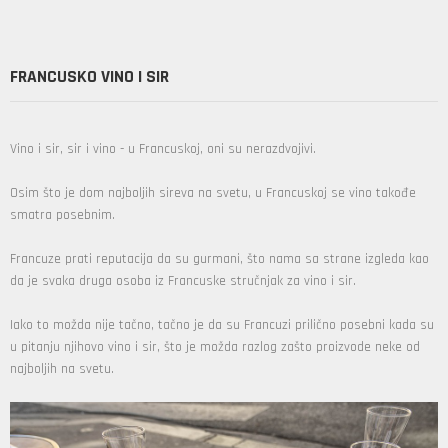
FRANCUSKO VINO I SIR
Vino i sir, sir i vino - u Francuskoj, oni su nerazdvojivi.
Osim što je dom najboljih sireva na svetu, u Francuskoj se vino takođe
smatra posebnim.
Francuze prati reputacija da su gurmani, što nama sa strane izgleda kao
da je svaka druga osoba i
z Francuske
stručnjak za vino i sir.
Iako to možda nije tačno, tačno je da su Francuzi prilično posebni kada su
u pitanju njihovo vino i sir, što je možda razlog zašto proizvode neke od
najboljih na svetu.