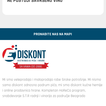
NE POSTOJI SAVRŠENO VINO
PRONAĐITE NAS NA MAPI
Mi smo veleprodaja i maloprodaja robe široke potrošnje. Mi nismo
samo diskont odnosno podrum pića, mi smo diskont kućne hemije
i online prodavnica hrane. Kompletan HoReCa program,
snabdevanje S.T.R radnji i vinarija za područje Beograda