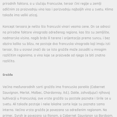
prirodnih faktora, a u slučaju Francuske, teroar čini regije u zemlji
odličnim za proizvodnju vina kao i porizvodnju najboljih vina u svetu. Klima
takođe ima veliki uticaj.
Koncept teroara je nešto što francuski vinari veoma cene. On se odnosi
na prirodne faktore vinograda određenog regiona, kao što su zemljište,
nadmorska visina, nagib brda ili terena i orijentacija prema suncu, i bez
obzira koliko su blizu, ne postoje dva francuska vinograda koji imaju isti
teroar, što u osnovi znači da se isto grožđe može zasaditi u mnogim
različitim regionima, a vino koje se proizvede od njega će biti znatno
različito.
Grožđe
Većina međunarodnih sorti grožđa ima francusko poreklo (Cabernet
Sauvignon, Merlot, Malbec, Chardonnay, itd.). Dakle, zahvaljujući njihovoj
kultivaciji u Francuskoj, ove vrste grožđa su postale poznate i širile se u
svetu. Ali takođe postoje i neke lokalne sorte koje su poznata samo
interno. Većina vrsta grožđa je povezana sa određenim regionom. Na
primer, Syrah je povezano sa Ronom, a Cabernet Sauvignon sa Bordoom.