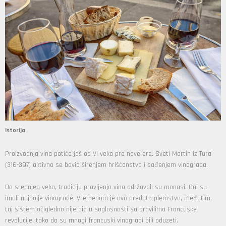
Istorija
Proizvodnja vina potiče još od VI veka pre nove ere. Sveti Martin iz Tura
(316-397) aktivno se bavio širenjem hrišćanstva i sađenjem vinograda.
Do srednjeg veka, tradiciju pravljenja vina održavali su monasi. Oni su
imali najbolje vinograde. Vremenom je ovo predato plemstvu, međutim,
taj sistem očigledno nije bio u saglasnosti sa pravilima Francuske
revolucije, tako da su mnogi francuski vinogradi bili oduzeti.