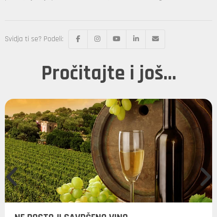
Svidja ti se? Podeli:
Pročitajte i još...