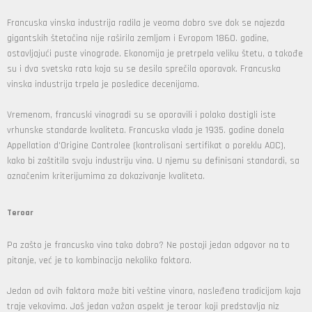
Francuska vinska industrija radila je veoma dobro sve dok se najezda
gigantskih štetočina nije raširila zemljom i Evropom 1860. godine,
ostavljajući puste vinograde. Ekonomija je pretrpela veliku štetu, a takođe
su i dva svetska rata koja su se desila sprečila oporavak. Francuska
vinska industrija trpela je posledice decenijama.
Vremenom, francuski vinogradi su se oporavili i polako dostigli iste
vrhunske standarde kvaliteta. Francuska vlada je 1935. godine donela
Appellation d'Origine Controlee (kontrolisani sertifikat o poreklu AOC),
kako bi zaštitila svoju industriju vina. U njemu su definisani standardi, sa
označenim kriterijumima za dokazivanje kvaliteta.
Teroar
Pa zašto je francusko vino tako dobro? Ne postoji jedan odgovor na to
pitanje, već je to kombinacija nekoliko faktora.
Jedan od ovih faktora može biti veštine vinara, nasleđena tradicijom koja
traje vekovima. Još jedan važan aspekt je teroar koji predstavlja niz