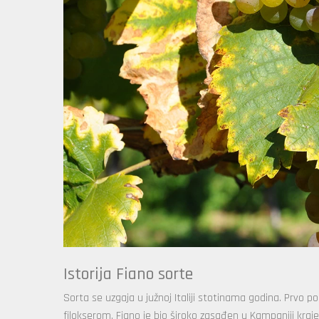
Istorija Fiano sorte
Sorta se uzgaja u južnoj Italiji stotinama godina. Prvo p
filokserom, Fiano je bio široko zasađen u Kampaniji kraj