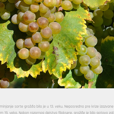
ominjanje sorte grožđa bilo je u 13. veku. Neposredno pre krize izazvane
em 19. veka. Nakon razornog dejstva filoksere, grožđe je bilo gotovo za