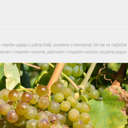
najviše uzgaja u južnoj Italiji, posebno u Kampaniji. Od nje se najčešće
a cvetnim i mednim notama, začinskim i tropskim voćnim ukusima poput