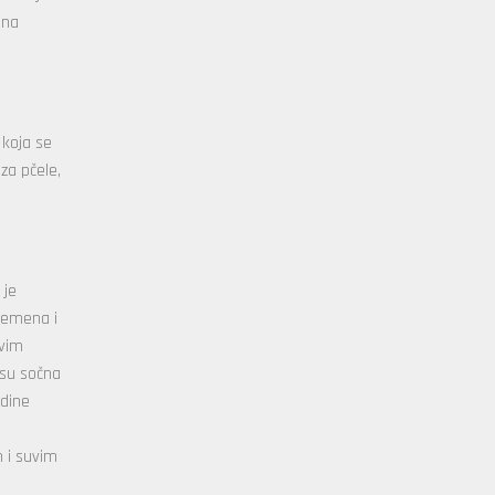
ana
 koja se
za pčele,
 je
semena i
uvim
 su sočna
odine
m i suvim