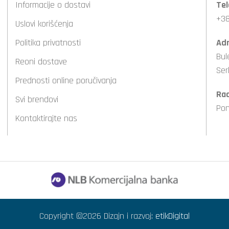
Informacije o dostavi
Tel
+38
Uslovi korišćenja
Politika privatnosti
Adr
Bul
Reoni dostave
Ser
Prednosti online poručivanja
Ra
Svi brendovi
Pon
Kontaktirajte nas
Copyright ©2026 Dizajn i razvoj:
etikDigital