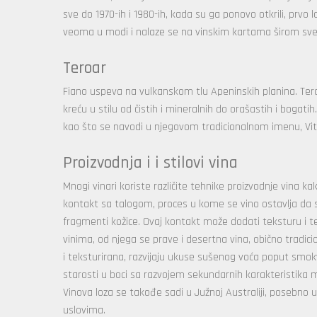
sve do 1970-ih i 1980-ih, kada su ga ponovo otkrili, prvo 
veoma u modi i nalaze se na vinskim kartama širom sve
Teroar
Fiano uspeva na vulkanskom tlu Apeninskih planina. Teroa
kreću u stilu od čistih i mineralnih do orašastih i bogati
kao što se navodi u njegovom tradicionalnom imenu, Viti
Proizvodnja i i stilovi vina
Mnogi vinari koriste različite tehnike proizvodnje vina kak
kontakt sa talogom, proces u kome se vino ostavlja da 
fragmenti kožice. Ovaj kontakt može dodati teksturu i te
vinima, od njega se prave i desertna vina, obično trad
i teksturirana, razvijaju ukuse sušenog voća poput smokve
starosti u boci sa razvojem sekundarnih karakteristika m
Vinova loza se takođe sadi u Južnoj Australiji, posebno
uslovima.