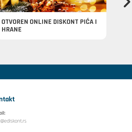
OTVOREN ONLINE DISKONT PIĆA I
PLAN
HRANE
PORU
ntakt
il:
o@ediskont.rs