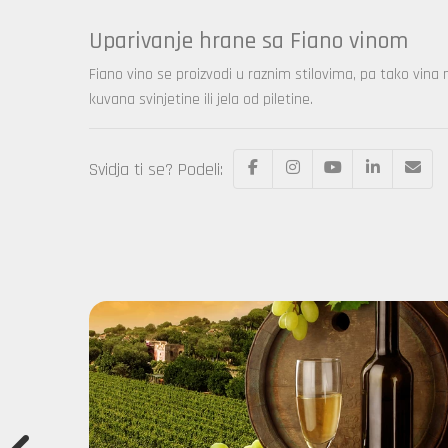
Uparivanje hrane sa Fiano vinom
Fiano vino se proizvodi u raznim stilovima, pa tako vina
kuvana svinjetine ili jela od piletine.
Svidja ti se? Podeli: