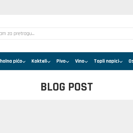
holna pića
Kokteli
Pivo
Vino
Topli napici
O
BLOG POST