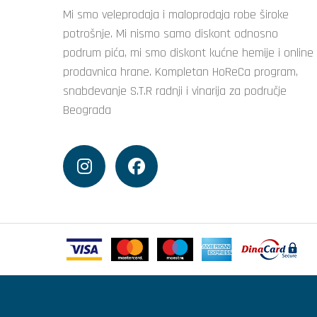
Mi smo veleprodaja i maloprodaja robe široke
potrošnje. Mi nismo samo diskont odnosno
podrum pića, mi smo diskont kućne hemije i online
prodavnica hrane. Kompletan HoReCa program,
snabdevanje S.T.R radnji i vinarija za područje
Beograda