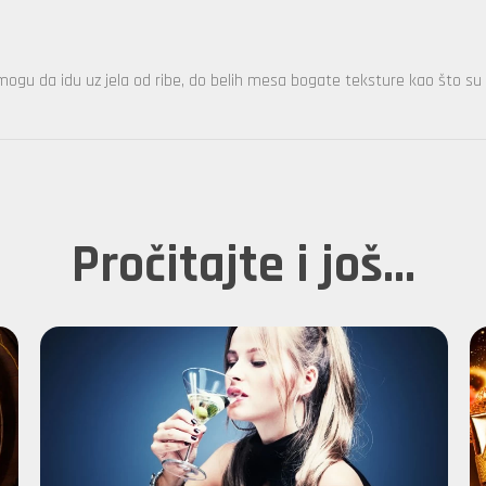
 mogu da idu uz jela od ribe, do belih mesa bogate teksture kao što su
Pročitajte i još...