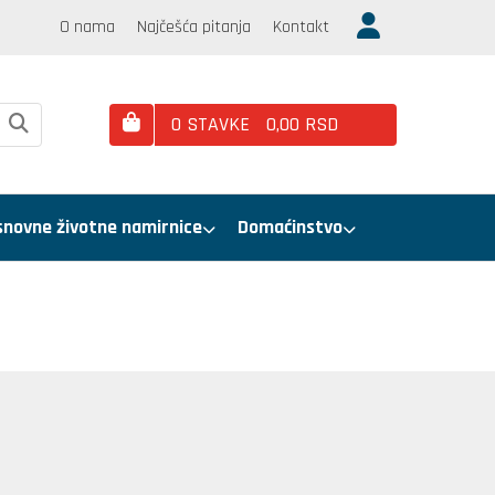
O nama
Najčešća pitanja
Kontakt
0
STAVKE
0,
00
RSD
snovne životne namirnice
Domaćinstvo