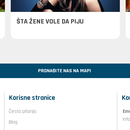
ŠTA ŽENE VOLE DA PIJU
PRONAĐITE NAS NA MAPI
Korisne stranice
Ko
Česta pitanja
Ema
inf
Blog