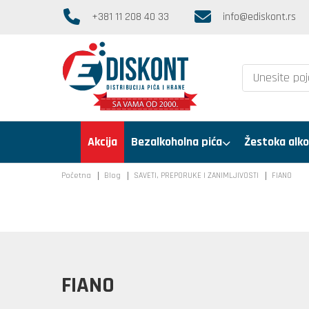
+381 11 208 40 33
info@ediskont.rs
Akcija
Bezalkoholna pića
Žestoka alko
Početna
Blog
SAVETI, PREPORUKE I ZANIMLJIVOSTI
FIANO
FIANO