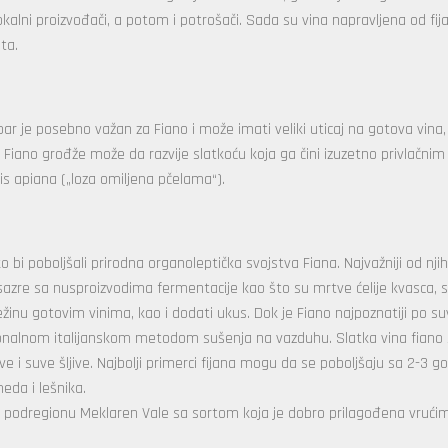
lokalni proizvođači, a potom i potrošači. Sada su vina napravljena od fij
ta.
r je posebno važan za Fiano i može imati veliki uticaj na gotova vina,
h. Fiano grođže može da razvije slatkoću koja ga čini izuzetno privlačnim 
s apiana („loza omiljena pčelama“).
o bi poboljšali prirodna organoleptička svojstva Fiana. Najvažniji od njih
sazre sa nusproizvodima fermentacije kao što su mrtve ćelije kvasca, 
žinu gotovim vinima, kao i dodati ukus. Dok je Fiano najpoznatiji po s
icionalnom italijanskom metodom sušenja na vazduhu. Slatka vina fiano
 i suve šljive. Najbolji primerci fijana mogu da se poboljšaju sa 2-3 g
eda i lešnika.
 u podregionu Meklaren Vale sa sortom koja je dobro prilagođena vrući