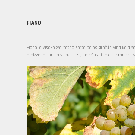
FIANO
Fiano je visokokvalitetna sorta belog grožđa vina koja se 
proizvode sortna vina. Ukus je orašast i teksturiran s