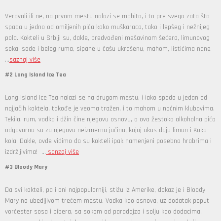
Verovali ili ne, na prvom mestu nalazi se mohito, i to pre svega zato što
spada u jedno od omiljenih pića kako muškaraca, tako i lepšeg i nežnijeg
pola. Kokteli u Srbiji su, dakle, predvođeni mešavinom šećera, limunovog
soka, sode i belog ruma, sipane u čašu ukrašenu, mahom, listićima nane
...
saznaj više
#2 Long Island Ice Tea
Long Island Ice Tea nalazi se na drugom mestu, i iako spada u jedan od
najjačih koktela, takođe je veoma tražen, i to mahom u noćnim klubovima.
Tekila, rum, vodka i džin čine njegovu osnovu, a ova žestoka alkoholna pića
odgovorna su za njegovu neizmernu jačinu, kojoj ukus daju limun i Koka-
kola. Dakle, ovde vidimo da su kokteli ipak namenjeni posebno hrabrima i
izdržljivima! ...
sanzaj više
#3 Bloody Mary
Da svi kokteli, pa i oni najpopularniji, stižu iz Amerike, dokaz je i Bloody
Mary na ubedljivom trećem mestu. Vodka kao osnova, uz dodatak poput
vorčester sosa i bibera, sa sokom od paradajza i solju kao dodacima,