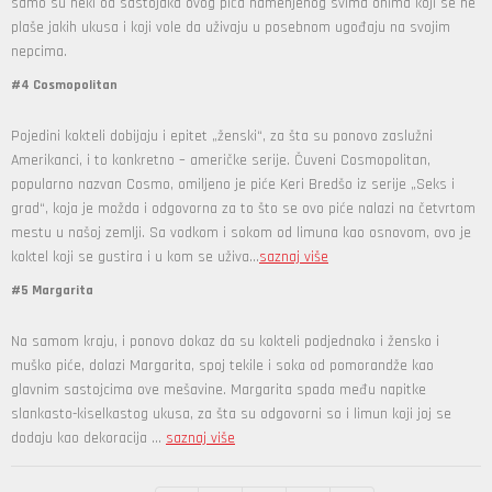
samo su neki od sastojaka ovog pića namenjenog svima onima koji se ne
plaše jakih ukusa i koji vole da uživaju u posebnom ugođaju na svojim
nepcima.
#4 Cosmopolitan
Pojedini kokteli dobijaju i epitet „ženski“, za šta su ponovo zaslužni
Amerikanci, i to konkretno – američke serije. Čuveni Cosmopolitan,
popularno nazvan Cosmo, omiljeno je piće Keri Bredšo iz serije „Seks i
grad“, koja je možda i odgovorna za to što se ovo piće nalazi na četvrtom
mestu u našoj zemlji. Sa vodkom i sokom od limuna kao osnovom, ovo je
koktel koji se gustira i u kom se uživa...
saznaj više
#5 Margarita
Na samom kraju, i ponovo dokaz da su kokteli podjednako i žensko i
muško piće, dolazi Margarita, spoj tekile i soka od pomorandže kao
glavnim sastojcima ove mešavine. Margarita spada među napitke
slankasto-kiselkastog ukusa, za šta su odgovorni so i limun koji joj se
dodaju kao dekoracija ...
saznaj više