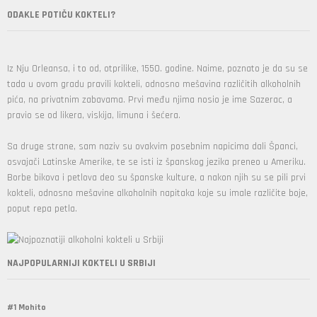
ODAKLE POTIČU KOKTELI?
Iz Nju Orleansa, i to od, otprilike, 1550. godine. Naime, poznato je da su se
tada u ovom gradu pravili kokteli, odnosno mešavina različitih alkoholnih
pića, na privatnim zabavama. Prvi među njima nosio je ime Sazerac, a
pravio se od likera, viskija, limuna i šećera.
Sa druge strane, sam naziv su ovakvim posebnim napicima dali Španci,
osvajači Latinske Amerike, te se isti iz španskog jezika preneo u Ameriku.
Borbe bikova i petlova deo su španske kulture, a nakon njih su se pili prvi
kokteli, odnosno mešavine alkoholnih napitaka koje su imale različite boje,
poput repa petla.
NAJPOPULARNIJI KOKTELI U SRBIJI
#1 Mohito