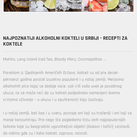
NAJPOZNATIJI ALKOHOLNI KOKTELI U SRBIJI - RECEPTI ZA
KOKTELE
Mohito, Long Island Iced Tea, Bloody Mary, Cosmopolitan ...
Poreklom iz Sjedinjenih Američkih Država, kokteli su od pre deset-
petnaest godina postali izuzetno popularni i u našoj zemlji. Mešavina
alkoholnih pića kojoj se dodaje voće, sok i/ili voda uvek je posebnog
ukusa, te se može reći da su kokteli podjednako namenjeni dvema
vrstama uživanja – u ukusu i u opuštenosti koju izazivaju.
I u našoj zemlji, baš kao i u svetu, postoje oni koji su traženiji i oni koji se
manje konzumiraju. Pre nego što pogledamo listu onih najpopularnijih
koktela koje su beogradski ugostiteljski objekti (klubovi i kafići) sastavili,
da vidimo gde su i kako kokteli, zapravo, nastali.