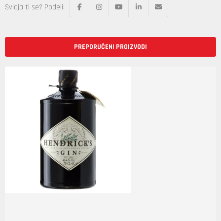
Svidja ti se? Podeli:
PREPORUČENI PROIZVODI