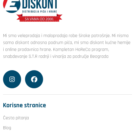
Mi smo veleprodaja i maloprodaja robe široke potrošnje. Mi nismo
samo diskont odnosno podrum pića, mi smo diskont kućne hemije
i online prodavnica hrane. Kompletan HoReCa program,
snabdevanje S.T.R radnji i vinarija za područje Beograda
Korisne stranice
Česta pitanja
Blog