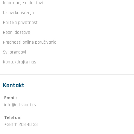
Informacije o dostavi
Uslovi korišćenja
Politika privatnosti
Reoni dostave
Prednosti online poručivanja
Svi brendovi
Kontaktirajte nas
Kontakt
Email:
info@ediskont.rs
Telefon:
+381 11 208 40 33