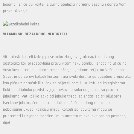
bojama, jer će ovi kokteli sigurno obeležiti narednu sezonu i doneti Vam
pravo uživanje!
VITAMINSKI BEZALKOHOLNI KOKTELI
Vitaminski kokteli izdvajaju se kako zbog svog ukusa, tako i zbog
sastojaka koji predstavljaju pravu vitaminsku bombu i značajno utiču na
Vašu kosu i ten, ali i dobro raspoloženje – jednom rečju, na Vašu lepotu.
Savet je da se ovi kokteli konzumiraju svaki dan, te su posebna preporuka
kao piće uz doručak ili ručak sa prijateljicom ili uz kafu sa koleginicama.
Kokteli od jabuka predstavljaju mešavinu soka od jabuka sa pravim
jabukama. Pet kašika soka od jabuka treba izblendati sa tri oljuštene i
iseckane jabuke, čemu ćete dodati led, čašu hladnog mleka i, za
poboljšanje ukusa, kašičicu meda. Kokteli sa jabukama mogu se
pripremati i uz jedan isceđen limun umesto mleka, ako ste na posebnoj
dijeti.