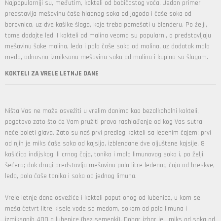
Najpopularniji su, međutim, kokteli od bobičastog voća. Jedan primer
predstavlja mešavinu čaše hladnog soka od jagoda i čaše soka od
borovnica, uz dve kašike šlaga, koje treba pomešati u blenderu. Po želji,
tome dodajte led. I kokteli od malina veoma su popularni, a predstavljaju
mešavinu šake malina, leda i pola čaše soka od malina, uz dodatak malo
meda, odnosno izmiksanu mešavinu soka od malina i kupina sa šlagom.
KOKTELI ZA VRELE LETNJE DANE
Ništa Vas ne može osvežiti u vrelim danima kao bezalkoholni kokteli,
pogotovo zato što će Vam pružiti pravo rashlađenje od kog Vas sutra
neće boleti glava. Zato su naš prvi predlog kokteli sa ledenim čajem: prvi
od njih je miks čaše soka od kajsija, izblendane dve oljuštene kajsije, 8
kašičica indijskog ili crnog čaja, tonika i malo limunovog soka i, po želji,
šećera; dok drugi predstavlja mešavinu pola litre ledenog čaja od breskve,
leda, pola čaše tonika i soka od jednog limuna.
Vrele letnje dane osvežiće i kokteli poput onog od lubenice, u kom se
meša četvrt litre kisele vode sa medom, sokom od pola limuna i
izmiksanih 400 g lubenice (bez semenki). Dobar izbor je i miks od soka od