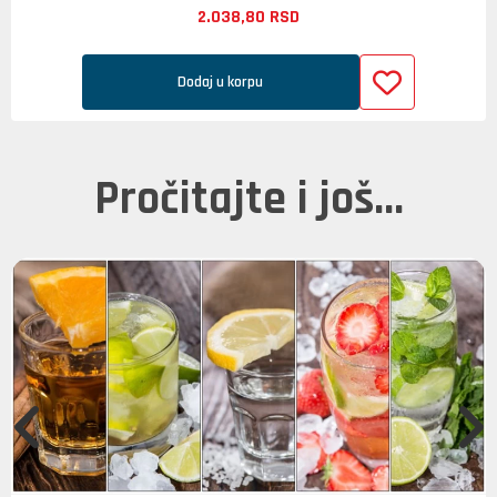
2.038,
80
RSD
Dodaj u korpu
Pročitajte i još...