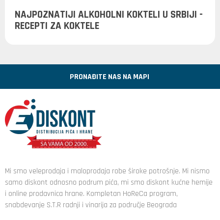
NAJPOZNATIJI ALKOHOLNI KOKTELI U SRBIJI -
RECEPTI ZA KOKTELE
PRONAĐITE NAS NA MAPI
Mi smo veleprodaja i maloprodaja robe široke potrošnje. Mi nismo
samo diskont odnosno podrum pića, mi smo diskont kućne hemije
i online prodavnica hrane. Kompletan HoReCa program,
snabdevanje S.T.R radnji i vinarija za područje Beograda