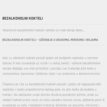
BEZALKOHOLNI KOKTELI
Vitaminski bezalkoholni kokteli, kokteli za vrele letnje dane...
BEZALKOHOLNI KOKTELI – UŽIVANJE U UKUSIMA, MIRISIMA I BOJAMA
Iako su alkoholni kokteli postali jedan od omiljenih napitaka u noćnom
izlasku ili kao osveženje uz ručak i u našoj zemlji, i njihove bezalkoholne
verzije dobijaju sve više pristalica i postaju sve traženije piće kako u
restoranima, barovima i kafeima, tako i na stolovima u domaćinstvima.
Činjenica je i da su bezalkoholni kokteli postali i jedan od najpopularnijih
napitaka i među pripadnicama lepšeg pola, te ako želite da budete u
trendu i da oduševite svoje žensko društvo posebnim pićima, onda su
sledeći kokteli prava stvar za Vašu narednu žensku žurku, pidžama parti ili
osveženje uz kafu i neizbežni tračeraj. Okrenite se ukusima, mirisima i