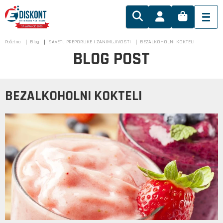
Početna
Blog
SAVETI, PREPORUKE I ZANIMLJIVOSTI
BEZALKOHOLNI KOKTELI
BLOG POST
BEZALKOHOLNI KOKTELI