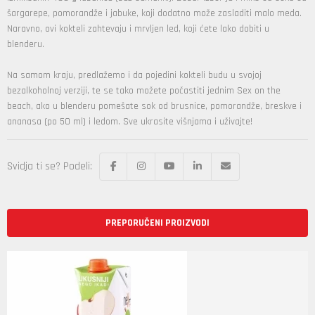
šargarepe, pomorandže i jabuke, koji dodatno može zasladiti malo meda.
Naravno, ovi kokteli zahtevaju i mrvljen led, koji ćete lako dobiti u
blenderu.
Na samom kraju, predlažemo i da pojedini kokteli budu u svojoj
bezalkoholnoj verziji, te se tako možete počastiti jednim Sex on the
beach, ako u blenderu pomešate sok od brusnice, pomorandže, breskve i
ananasa (po 50 ml) i ledom. Sve ukrasite višnjama i uživajte!
Svidja ti se? Podeli:
PREPORUČENI PROIZVODI