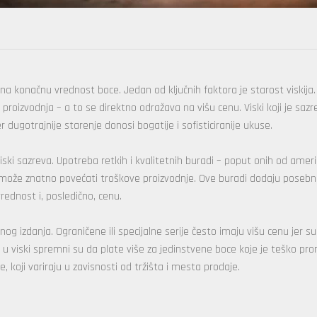
u na konačnu vrednost boce. Jedan od ključnih faktora je starost viskija
proizvodnja – a to se direktno odražava na višu cenu. Viski koji je sazr
er dugotrajnije starenje donosi bogatije i sofisticiranije ukuse.
iski sazreva. Upotreba retkih i kvalitetnih buradi – poput onih od amer
– može znatno povećati troškove proizvodnje. Ove buradi dodaju poseb
ednost i, posledično, cenu.
og izdanja. Ograničene ili specijalne serije često imaju višu cenu jer su
i u viski spremni su da plate više za jedinstvene boce koje je teško pron
ne, koji variraju u zavisnosti od tržišta i mesta prodaje.