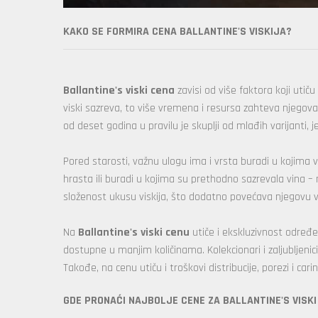
KAKO SE FORMIRA CENA BALLANTINE'S VISKIJA?
Ballantine's viski cena
zavisi od više faktora koji utič
viski sazreva, to više vremena i resursa zahteva njegova 
od deset godina u pravilu je skuplji od mlađih varijanti, j
Pored starosti, važnu ulogu ima i vrsta buradi u kojima v
hrasta ili buradi u kojima su prethodno sazrevala vina 
složenost ukusu viskija, što dodatno povećava njegovu vr
Na
Ballantine's viski cenu
utiče i ekskluzivnost određen
dostupne u manjim količinama. Kolekcionari i zaljubljenic
Takođe, na cenu utiču i troškovi distribucije, porezi i cari
GDE PRONAĆI NAJBOLJE CENE ZA BALLANTINE'S VISKI