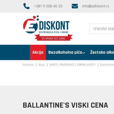
+381 11 208 40 33
info@ediskont.rs
Akcija
Bezalkoholna pića
Žestoka alko
Početna
Blog
SAVETI, PREPORUKE I ZANIMLJIVOSTI
Ballantine
BALLANTINE'S VISKI CENA