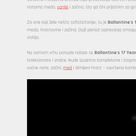
notama meda,
vanile
i začina, što ga čini prijatnim za 
Za one koji žele nešto sofisticiranije, tu je
Ballantine's 
meda, hrastovine i začina. Duži period sazrevanja omoguća
viskija.
Na samom vrhu ponude nalaze se
Ballantine's 17 Year
kolekcionare i znalce. Nude izuzetno kompleksne i bogat
voćne note, začini,
med
i dimljeni hrast – savršena komb