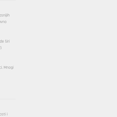
snijih
avno
e širi
i
ci. Mnogi
sti i