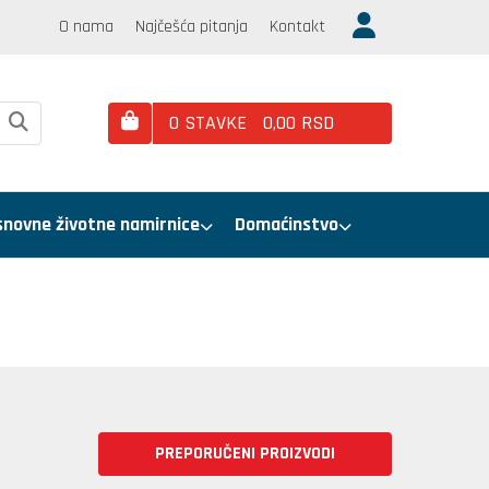
O nama
Najčešća pitanja
Kontakt
0
STAVKE
0,
00
RSD
snovne životne namirnice
Domaćinstvo
PREPORUČENI PROIZVODI