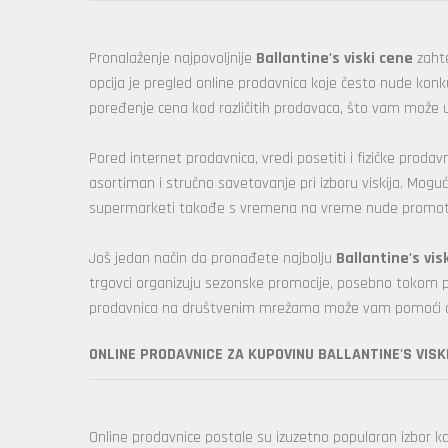
Pronalaženje najpovoljnije
Ballantine's viski cene
zahte
opcija je pregled online prodavnica koje često nude k
poređenje cena kod različitih prodavaca, što vam može u
Pored internet prodavnica, vredi posetiti i fizičke proda
asortiman i stručno savetovanje pri izboru viskija. Moguće 
supermarketi takođe s vremena na vreme nude promotivne
Još jedan način da pronađete najbolju
Ballantine's vis
trgovci organizuju sezonske promocije, posebno tokom pra
prodavnica na društvenim mrežama može vam pomoći da b
ONLINE PRODAVNICE ZA KUPOVINU BALLANTINE'S VISK
Online prodavnice postale su izuzetno popularan izbor kada