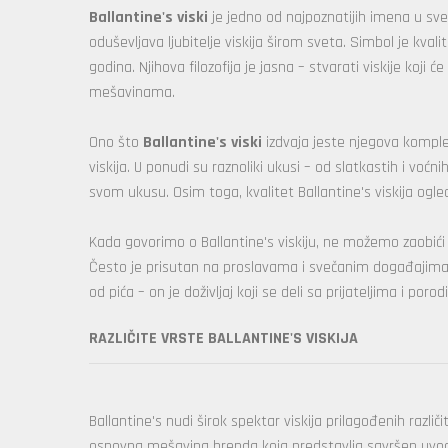
Ballantine's viski
je jedno od najpoznatijih imena u svet
oduševljava ljubitelje viskija širom sveta. Simbol je kval
godina. Njihova filozofija je jasna – stvarati viskije koji 
mešavinama.
Ono što
Ballantine's viski
izdvaja jeste njegova kompl
viskija. U ponudi su raznoliki ukusi – od slatkastih i voćni
svom ukusu. Osim toga, kvalitet Ballantine's viskija ogl
Kada govorimo o Ballantine's viskiju, ne možemo zaobići 
Često je prisutan na proslavama i svečanim događajima, 
od pića – on je doživljaj koji se deli sa prijateljima i poro
RAZLIČITE VRSTE BALLANTINE'S VISKIJA
Ballantine's nudi širok spektar viskija prilagođenih razl
osnovna mešavina brenda koja predstavlja savršen uvod u