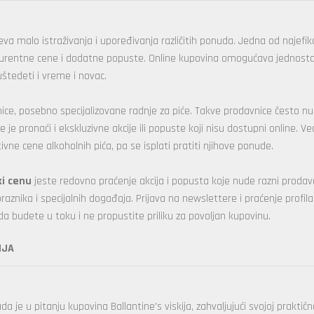
va malo istraživanja i upoređivanja različitih ponuda. Jedna od najefika
onkurentne cene i dodatne popuste. Online kupovina omogućava jednost
štedeti i vreme i novac.
vnice, posebno specijalizovane radnje za piće. Takve prodavnice često nud
je pronaći i ekskluzivne akcije ili popuste koji nisu dostupni online. Već
 cene alkoholnih pića, pa se isplati pratiti njihove ponude.
ki cenu
jeste redovno praćenje akcija i popusta koje nude razni prodav
znika i specijalnih događaja. Prijava na newslettere i praćenje profila
udete u toku i ne propustite priliku za povoljan kupovinu.
IJA
 je u pitanju kupovina Ballantine's viskija, zahvaljujući svojoj praktično