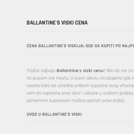
BALLANTINE'S VISKI CENA
CENA BALLANTINE'S VISKIJA: GDE GA KUPITI PO NAJ
Tražite najbolju
Ballantine's viski cenu
? Bilo da ste str
na pravom ste mestu. U ovom tekstu istražujemo gde 
savete kako da uštedite prilikom kupovine ovog vrhuns
vam da napravite pravi izbor i uživate u svakom gutljaju. 
pametnom kupovinom možete postati pravi znalac.
UVOD U BALLANTINE'S VISKI