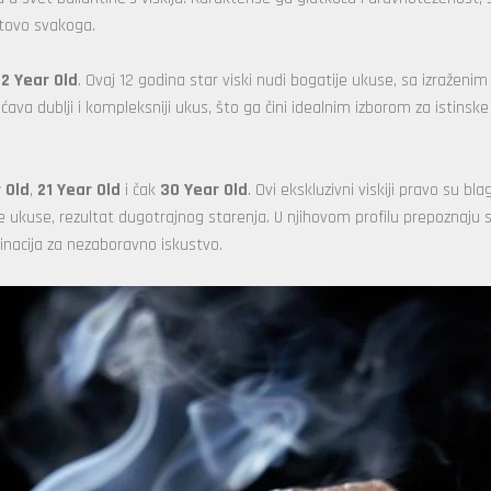
gotovo svakoga.
12 Year Old
. Ovaj 12 godina star viski nudi bogatije ukuse, sa izražen
va dublji i kompleksniji ukus, što ga čini idealnim izborom za istinske l
 Old
,
21 Year Old
i čak
30 Year Old
. Ovi ekskluzivni viskiji pravo su bla
e ukuse, rezultat dugotrajnog starenja. U njihovom profilu prepoznaju
inacija za nezaboravno iskustvo.