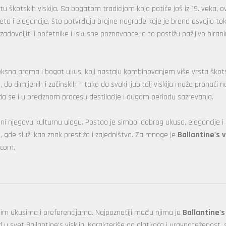
u škotskih viskija. Sa bogatom tradicijom koja potiče još iz 19. veka, 
iteta i elegancije, što potvrđuju brojne nagrade koje je brend osvojio t
će zadovoljiti i početnike i iskusne poznavaoce, a to postižu pažljivo biran
eksna aroma i bogat ukus, koji nastaju kombinovanjem više vrsta ško
h, do dimljenih i začinskih – tako da svaki ljubitelj viskija može pronaći 
eda se i u preciznom procesu destilacije i dugom periodu sazrevanja.
ni njegovu kulturnu ulogu. Postao je simbol dobrog ukusa, elegancije i 
gde služi kao znak prestiža i zajedništva. Za mnoge je
Ballantine's v
dicom.
ičitim ukusima i preferencijama. Najpoznatiji među njima je
Ballantine's
 svet Ballantine's viskija. Karakteriše ga glatkoća i uravnoteženost, 