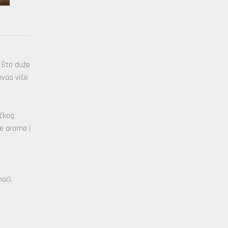
. Što duže
evao više
ičkog
ne arome i
aći.