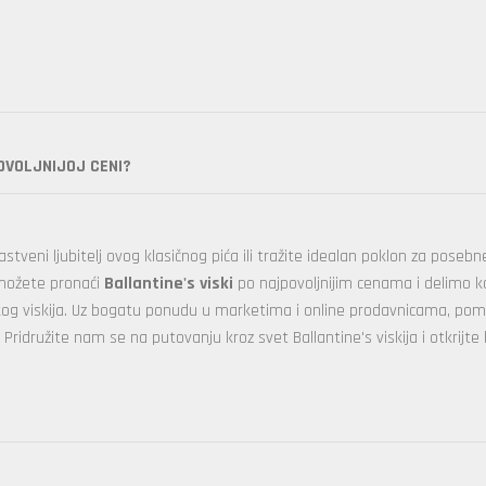
POVOLJNIJOJ CENI?
astveni ljubitelj ovog klasičnog pića ili tražite idealan poklon za posebne
možete pronaći
Ballantine's viski
po najpovoljnijim cenama i delimo k
kog viskija. Uz bogatu ponudu u marketima i online prodavnicama, po
Pridružite nam se na putovanju kroz svet Ballantine's viskija i otkrijte