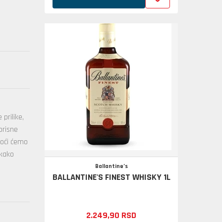
 prilike,
orisne
moći ćemo
 kako
Ballantine’s
BALLANTINE'S FINEST WHISKY 1L
2.249,
90
RSD