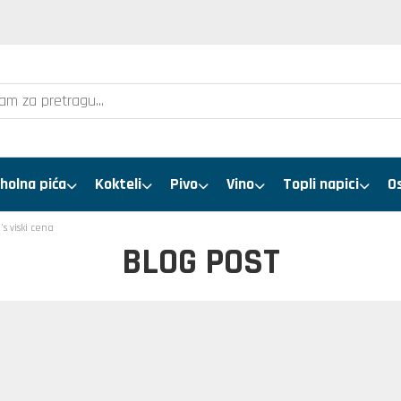
holna pića
Kokteli
Pivo
Vino
Topli napici
O
's viski cena
BLOG POST