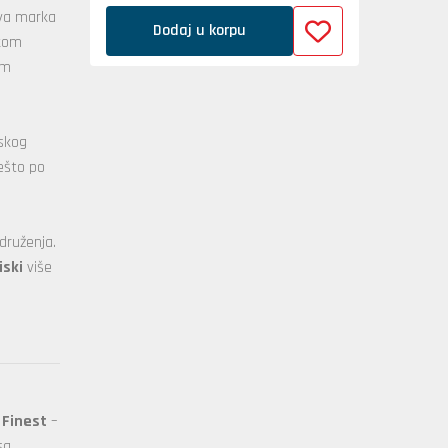
ova marka
Dodaj u korpu
okom
im
tskog
nešto po
druženja.
iski
više
 Finest
–
sa