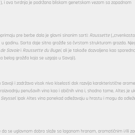
an), i ova tvrdnja je podržana bliskom genetskom vezom sa zapadnom
primaju pre berbe dala je glavni sinonim sorti:
Roussette
(„crvenkasto
e u godinu. Sorta daje sitno grožđe sa čvrstom strukturom grozda. Nj
 de Savoie
i
Roussette du Bugei
, ali je takođe dozvoljeno kao sporedn
ta belog grožđa koja se uzgaja u Savoji).
avoji i zadržava visok nivo kiselosti dok razvija karakteristične arom
izvodnju penušavih vina kao i običnih vina i, shodno tome, Altes je uk
a
Seyssel
. Ipak Altes vina ponekad odležavaju u hrastu i mogu da odlež
ine da se uglavnom dobro slaže sa laganom hranom, aromatičnim i/ili za