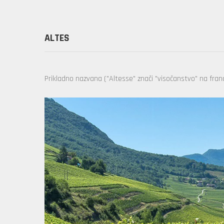
ALTES
Prikladno nazvana ("Altesse" znači "visočanstvo" na franc