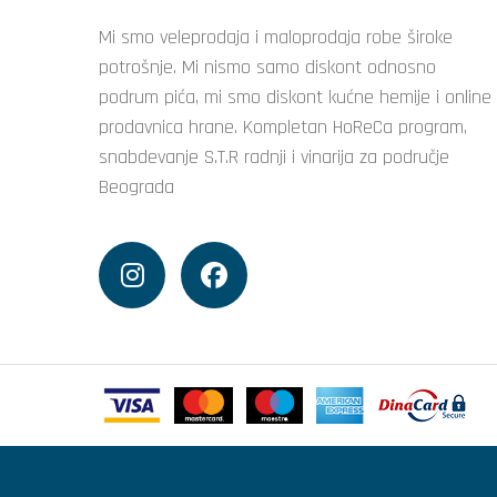
Mi smo veleprodaja i maloprodaja robe široke
potrošnje. Mi nismo samo diskont odnosno
podrum pića, mi smo diskont kućne hemije i online
prodavnica hrane. Kompletan HoReCa program,
snabdevanje S.T.R radnji i vinarija za područje
Beograda