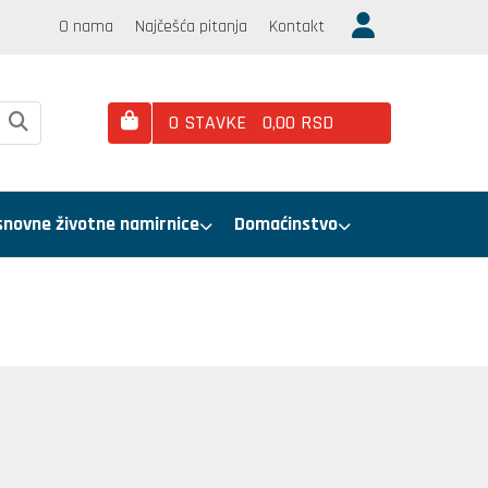
O nama
Najčešća pitanja
Kontakt
0
STAVKE
0,
00
RSD
snovne životne namirnice
Domaćinstvo