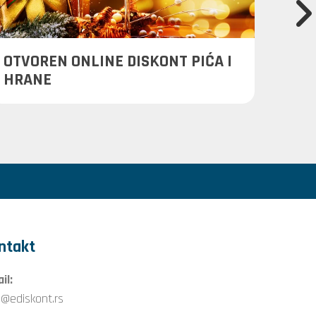
OTVOREN ONLINE DISKONT PIĆA I
PLAN
HRANE
PORU
ntakt
il:
o@ediskont.rs