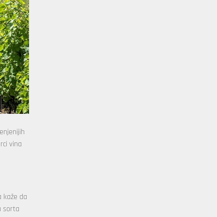
enjenijih
rci vina
a kaže da
a sorta