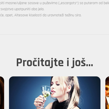
robiti masne/uljane sosove u puževima („escargots“) sa puterom od belog
svojstva upotpuniti oba jela.
će, opet, Altesove kiselosti da uravnoteži težinu sira.
Pročitajte i još...