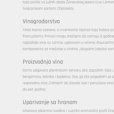
koja potiče sa južnih obala Ženevskog jezera (Lac Lém
švajcarskom sortom
Chasselas
.
Vinogradarstvo
Altes kasno sazreva, a crvenkasta nijansa koju bobice po
francuskom). Prinosi mogu značajno da variraju iz godin
najvažnija vina su sortna, uglavnom u vinima
Roussette
komponenta za mešanje u vinima
Jacquère
(alpska sor
Proizvodnja vina
Sorta odgovara planinskom teroaru oko zapadnih Alpa u S
bergamota, lešnika i badema. Ovo ga čini pogodnim za pro
regionalna vina
Crémant de Savoie
, kao i penušava vin
do pet godina.
Uparivanje sa hranom
Altesova pikantna svežina i suptilni aromatični profil č