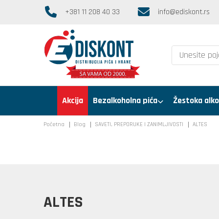
+381 11 208 40 33
info@ediskont.rs
Akcija
Bezalkoholna pića
Žestoka alko
Početna
Blog
SAVETI, PREPORUKE I ZANIMLJIVOSTI
ALTES
ALTES