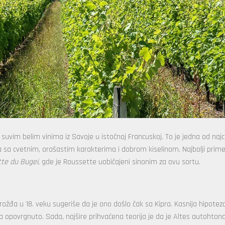
 suvim belim vinima iz Savoje u istočnoj Francuskoj. To je jedna od najc
na sa cvetnim, orašastim karakterima i dobrom kiselinom. Najbolji prime
te du Bugei
, gde je Roussette uobičajeni sinonim za ovu sortu.
rožđa u 18. veku sugeriše da je ono došlo čak sa Kipra. Kasnija hipotez
da opovrgnuto. Sada, najšire prihvaćena teorija je da je Altes autohton