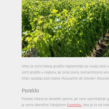
Altes je sorta belog grožđa najpoznatija po svojoj ulozi u
sorti grožđa u regionu, jer pravi puna, koncentrisana vi
Altes spadaju pod nazive
Roussette de Savoie
i
Rousset
Poreklo
Poreklo Altesa je donekle sporno, jer rano spominjanje g
je sorta identična Tokajskom
Furmintu
, iako je to od ta