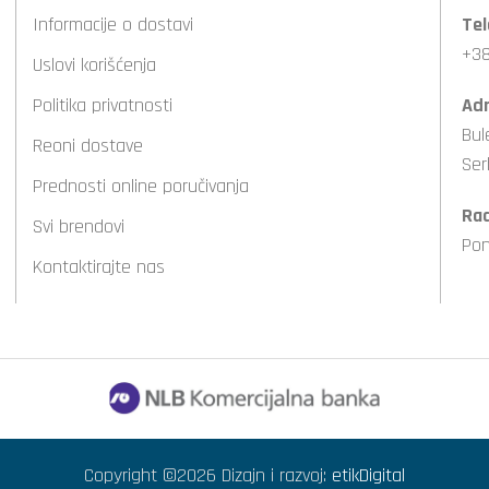
Informacije o dostavi
Tel
+38
Uslovi korišćenja
Politika privatnosti
Adr
Bul
Reoni dostave
Ser
Prednosti online poručivanja
Ra
Svi brendovi
Pon
Kontaktirajte nas
Copyright ©2026 Dizajn i razvoj:
etikDigital