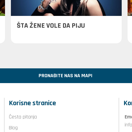
ŠTA ŽENE VOLE DA PIJU
PRONAĐITE NAS NA MAPI
Korisne stranice
Ko
Česta pitanja
Ema
inf
Blog