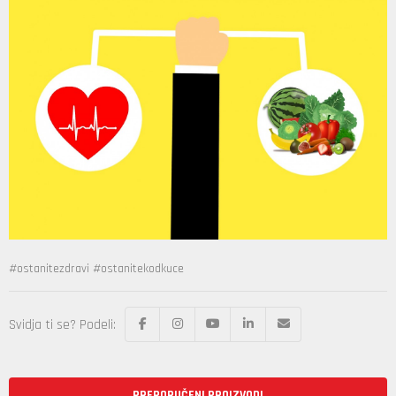
#ostanitezdravi #ostanitekodkuce
Svidja ti se? Podeli:
PREPORUČENI PROIZVODI