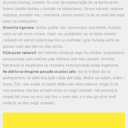
očuvanju imunog sistema. To znači da možete bolje da se borite protiv
bolesti ukoliko dođete u kontakt sa bakterijama. Zdrava ishrana, redovno
vežbanje, dovoljno sna i smanjenje stresa pomoći će da se vaše telo bolje
izbori sa infekcijama.
Ostavite cigarete
: Ukoliko pušite, čak i povremeno, prestanite. Pušenje
utiče na vaš imuni sistem, čineći vas osetljivijim, pa se lakše možete
razboleti od običnih bolesti,kao što su prehlade i grip. Pušenje utiče na
gotovo svaki deo tela na više načina.
Pijte puno tečnosti
: biti hidriran važnije je nego što mislite. Svakodnevno
konzumiranje veće količine vode održava vaše telo zdravim. Pravilna
hidratacija je neophodna za normalno funkcionisanje vašeg organizma.
Ne delite sa drugima posuđe za piće i jelo
: ovo bi trebalo da se
podrazumeva, ali veliki broj ljudi i dalje deli šolje, flašice sa vodom, pribor i
hranu. Čak i ako osoba sa kojom delite nije vidno bolesna, mogla bi da
vam prenese mikrobe od kojih biste se mogli razboleti. Vaš prijatelj bi
mogao biti imun na virus koji ima u svom telu, a vi ako ga niste imali
ranije bi se lako mogli razboleti.