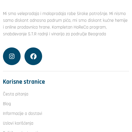
Mi smo veleprodaja i maloprodaja robe široke potrošnje. Mi nismo
samo diskont odnosno podrum pića, mi smo diskont kućne hemije
i online prodavnica hrane. Kompletan HoReCa program,
snabdevanje S.T.R radnji i vinarija za područje Beograda
Korisne stranice
Česta pitanja
Blog
Informacije o dostavi
Uslovi korišćenja