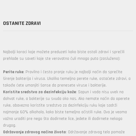
OSTANITE ZDRAVI
Najbolji koraci koje možete preduzeti kako biste ostali zdravi i sprečili
prehlade su saveti koje ste verovatno čuli mnogo puta (zasluženo):
Perite ruke
: Pravilno i često pranje ruku je najbolji način da sprečite
širenje bakterija i virusa. Ukoliko temeljno perete ruke, ostaćete zdravi, a
takođe ćete umanjiti šanse da prenesete viruse i bakterije.
Koristite sredstvo za dezinfekciju kože
: Sapun i voda nisu uvek na
dohvat ruke, a bakterije su svuda oko nas. Ako nemate način da operete
ruke, obavezno koristite sredstvo za dezinfekciju ruku koje sadrži
najmanje 60% alkohola, kako biste temeljno o
č
istili ruke. Ovo je veoma
važno uraditi pre nego što dodirnete lice, jedete ili dodirnete nekoga
drugog.
Održavanje zdravog načina života
: Održavanje zdravog tela pomaže