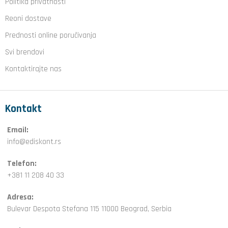
Politika privatnosti
Reoni dostave
Prednosti online poručivanja
Svi brendovi
Kontaktirajte nas
Kontakt
Email:
info@ediskont.rs
Telefon:
+381 11 208 40 33
Adresa:
Bulevar Despota Stefana 115 11000 Beograd, Serbia