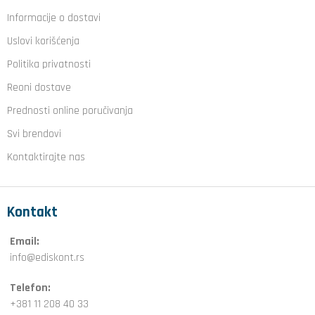
Informacije o dostavi
Uslovi korišćenja
Politika privatnosti
Reoni dostave
Prednosti online poručivanja
Svi brendovi
Kontaktirajte nas
Kontakt
Email:
info@ediskont.rs
Telefon:
+381 11 208 40 33