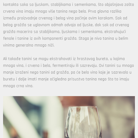
kontakta soka sa ljuskom, stabljikama i semenkama, što objašnjava zašto
crvena vina imaju mnogo više tanina nego bela. Prva glavna razlika
između proizvodnje crvenog i belog vina počinje ovim korakom. Sok od
belog grožđa se uglavnom odmah odvaja od ljuske, dok sok od crvenog
grožđa macerira sa stabljikama, ljuskama i semenkama, ekstrahujući
fenole i tanine iz ovih komponenti grožđa. Stoga je nivo tanina u belim
vinima generalno mnogo niži.
Ali takođe tanini se mogu ekstrahovati iz hrastovog bureta, u kojima
mnoga vina, i crvena i bela, fermentiraju ili sazrevaju. Ovi tanini su mnogo
manje izraženi nego tanini od grožđa, pa će belo vino koje je sazrevalo u
buretu i dalje imati manje očigledno prisustvo tanina nego što to imaju
mnoga crna vina.