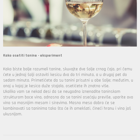
Kako osetiti tanine - eksperiment
Kako biste bolje razumeli tanine, skuvajte dve šolje crnog čaja, pri čemu
ćete u jednoj šolji ostaviti kesicu dva do tri minuta, a u drugoj pet do
sedam minuta. Primetićete da su tanini prisutni u obe šolje; međutim, u
onoj u kojoj je kesica duže stajala, osetićete ih znatno više.
Ukoliko vam se nekad desi da se neugodno iznenadite taninskom
strukturom boce vina, odnosno da se tanini osećaju previše, uparite ovo
vino sa masnijim mesom i sirevima. Masno meso dobro će se
kombinovati sa taninima tako što će ih omekšati, čineći hranu i vino još
ukusnijom.