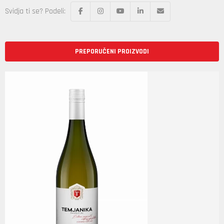
Svidja ti se? Podeli:
PREPORUČENI PROIZVODI