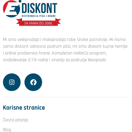
Mi smo veleprodaja i maloprodaja robe široke potrošnje. Mi nismo
samo diskont odnosno podrum pića, mi smo diskont kućne hemije
i online prodavnica hrane. Kompletan HoReCa program,
snabdevanje S.T.R radnji i vinarija za područje Beograda
Korisne stranice
Česta pitanja
Blog