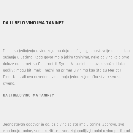
DA LI BELO VINO IMA TANINE?
Tanini su jedinjenja u vinu koja mu daju osećaj najjednostavnije opisan kao
sušenje u ustima. Kada govorimo o jakim taninima, neka od vina koja prva
dolaze na pamet su Cabernet ili Syrah. Ali tanini nisu uvek snažni i lako
uočljivi; mogu biti meki i nežni, na primer u vinima kao što su Merlot I
Pinot Noir. Ali ova navedena vina imaju jednu zajedničku stvar: sva su
crvena.
DA LI BELO VINO IMA TANINE?
Jednostavan odgovor je da, bela vina zaista imaju tanine. Zapravo, sva
vina imaju tanine, samo različite nivoe. Najupadljiviji tanini u vinu potiču od