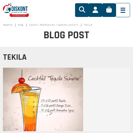
Početna
Blog
SAVETI, PREPORUKE I ZANIMLJIVOSTI
TEKILA
BLOG POST
TEKILA