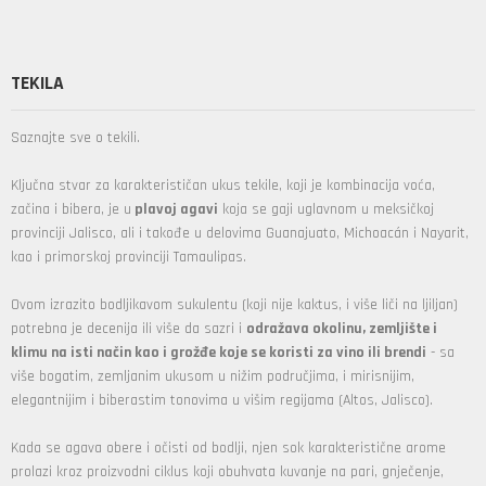
TEKILA
Saznajte sve o tekili.
Ključna stvar za karakterističan ukus tekile, koji je kombinacija voća,
začina i bibera, je u
plavoj agavi
koja se gaji uglavnom u meksičkoj
provinciji Jalisco, ali i takođe u delovima Guanajuato, Michoacán i Nayarit,
kao i primorskoj provinciji Tamaulipas​​.
Ovom izrazito bodljikavom sukulentu (koji nije kaktus, i više liči na ljiljan)
potrebna je decenija ili više da sazri i
odražava okolinu, zemljište i
klimu na isti način kao i grožđe koje se koristi za vino ili brendi
- sa
više bogatim, zemljanim ukusom u nižim područjima, i mirisnijim,
elegantnijim i biberastim tonovima u višim regijama (Altos, Jalisco).
Kada se agava obere i očisti od bodlji, njen sok karakteristične arome
prolazi kroz proizvodni ciklus koji obuhvata kuvanje na pari, gnječenje,