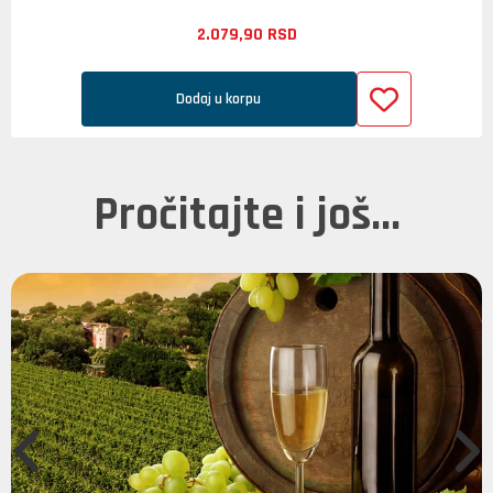
2.079,
90
RSD
Dodaj u korpu
Pročitajte i još...