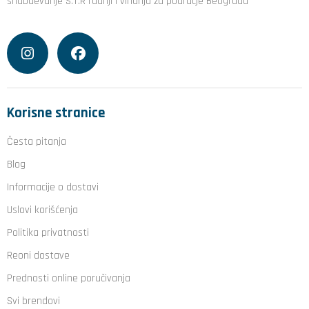
snabdevanje S.T.R radnji i vinarija za područje Beograda
Korisne stranice
Česta pitanja
Blog
Informacije o dostavi
Uslovi korišćenja
Politika privatnosti
Reoni dostave
Prednosti online poručivanja
Svi brendovi