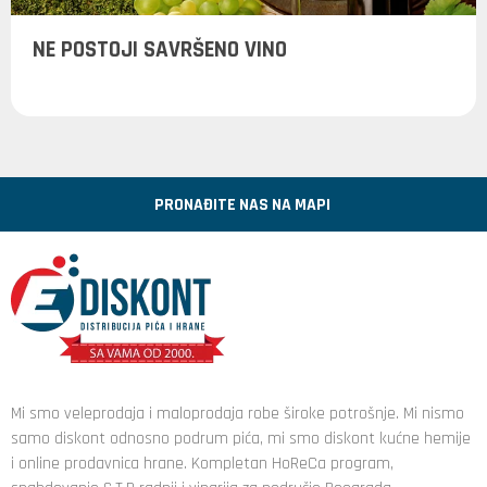
NE POSTOJI SAVRŠENO VINO
PRONAĐITE NAS NA MAPI
Mi smo veleprodaja i maloprodaja robe široke potrošnje. Mi nismo
samo diskont odnosno podrum pića, mi smo diskont kućne hemije
i online prodavnica hrane. Kompletan HoReCa program,