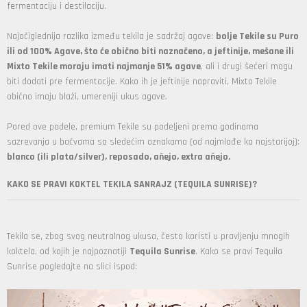
fermentaciju i destilaciju.
Najočiglednija razlika između tekila je sadržaj agave:
bolje Tekile su Puro
ili od 100% Agave, što će obično biti naznačeno, a jeftinije, mešane ili
Mixto Tekile moraju imati najmanje 51% agave
, ali i drugi šećeri mogu
biti dodati pre fermentacije. Kako ih je jeftinije napraviti, Mixto Tekile
obično imaju blaži, umereniji ukus agave.
Pored ove podele, premium Tekile su podeljeni prema godinama
sazrevanja u bačvama sa sledećim oznakama (od najmlađe ka najstarijoj):
blanco (ili plata/silver), reposado, añejo, extra añejo.
KAKO SE PRAVI KOKTEL TEKILA SANRAJZ (TEQUILA SUNRISE)?
Tekila se, zbog svog neutralnog ukusa, često koristi u pravljenju mnogih
koktela, od kojih je najpoznatiji
Tequila Sunrise
. Kako se pravi Tequila
Sunrise pogledajte na slici ispod: