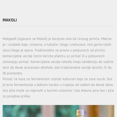
MAKOLI
Makgeolli (izgovara se Makoli) je korejsko vino od sirovog pirinča. Mlečne
je i sivobele boje, viskozno, a takođe i blago svetlucavo. Ima gorko-slatki
ukusi blago je oporo. Tradicionalno se pravio u potpunosti od pirinča.
Komercijalne verzije često koriste pšenicu uz pirinač ili u potpunosti
zamenjuju pirinač. Komercijalne verzije takođe imaju tendenciju da sadrže
šest do devet procenata alkohola, dok tradicionalne verzije dostižu 12 do
18 procenata.
Pirinač se kuva sa fermentnom starter kulturom koja se zove nuruk. Ovo
je brza fermentacija u jednom koraku u trajanju od sedam do deset dana.
Ovo piće može se napraviti u kućnim uslovima i kao dnevno piće kao i piće
za posebne prilike.