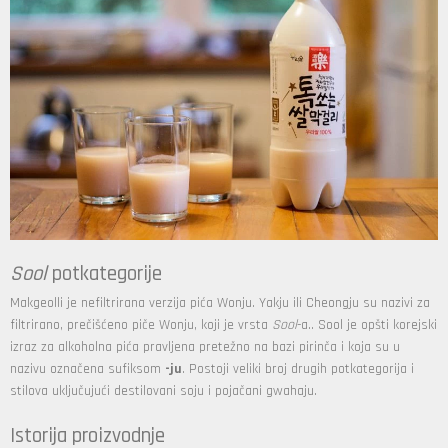
Sool
potkategorije
Makgeolli je nefiltrirana verzija pića
Wonju
.
Yakju
ili
Cheongju
su nazivi za
filtrirano, prečišćeno piče Wonju, koji je vrsta
Sool
-a.. Sool je opšti korejski
izraz za alkoholna pića pravljena pretežno na bazi pirinča i koja su u
nazivu označena sufiksom
-ju
. Postoji veliki broj drugih potkategorija i
stilova uključujući destilovani soju i pojačani
gwahaju
.
Istorija proizvodnje