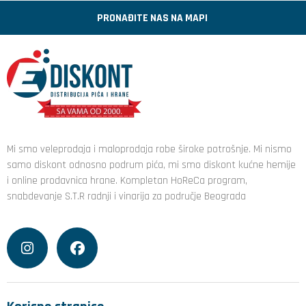
PRONAĐITE NAS NA MAPI
Mi smo veleprodaja i maloprodaja robe široke potrošnje. Mi nismo
samo diskont odnosno podrum pića, mi smo diskont kućne hemije
i online prodavnica hrane. Kompletan HoReCa program,
snabdevanje S.T.R radnji i vinarija za područje Beograda