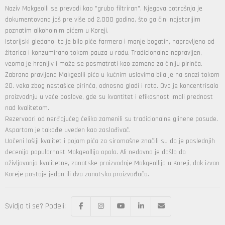
Naziv
Makgeolli
se prevodi kao "grubo filtriran". Njegova potrošnja je
dokumentovana još pre više od 2.000 godina, što ga čini najstarijim
poznatim alkoholnim pićem u Koreji.
Istorijski gledano, to je bilo piće farmera i manje bogatih, napravljeno od
žitarica i konzumirano tokom pauza u radu. Tradicionalno napravljen,
veoma je hranljiv i može se posmatrati kao zamena za činiju pirinča.
Zabrana pravljena
Makgeolli pića u kućnim uslovima
bila je na snazi tokom
20. veka zbog nestašice pirinča, odnosno gladi i rata. Ovo je koncentrisalo
proizvodnju u veće poslove, gde su kvantitet i efikasnost imali prednost
nad kvalitetom.
Rezervoari od nerđajućeg čelika zamenili su tradicionalne glinene posude.
Aspartam je takođe uveden kao zaslađivač.
Uočeni lošiji kvalitet i pojam pića za siromašne značili su da je poslednjih
decenija popularnost Makgeollija opala. Ali nedavno je došlo do
oživljavanja kvalitetne, zanatske proizvodnje
Makgeollija
u Koreji, dok izvan
Koreje postoje jedan ili dva zanatska proizvođača.
Svidja ti se? Podeli: