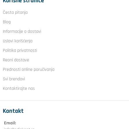
Korisne stranice
Česta pitanja
Blog
Informacije o dostavi
Uslovi korišćenja
Politika privatnosti
Reoni dostave
Prednosti online poručivanja
Svi brendovi
Kontaktirajte nas
Kontakt
Email: