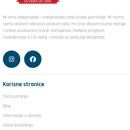
Mi smo veleprodaja i maloprodaja robe široke potrošnje. Mi nismo
samo diskont odnosno podrum pića, mi smo diskont kućne hemije
i online prodavnica hrane. Kompletan HoReCa program,
snabdevanje S.T.R radnji i vinarija za područje Beograda
Korisne stranice
Česta pitanja
Blog
Informacije o dostavi
Uslovi korišćenja