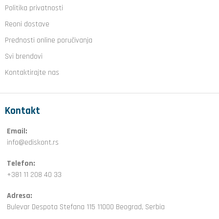
Politika privatnosti
Reoni dostave
Prednosti online poručivanja
Svi brendovi
Kontaktirajte nas
Kontakt
Email:
info@ediskont.rs
Telefon:
+381 11 208 40 33
Adresa:
Bulevar Despota Stefana 115 11000 Beograd, Serbia