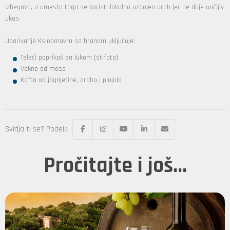
izbegava, a umesto toga se koristi lokalno uzgojen orah jer ne daje uočljiv
ukus.
Uparivanje Ksinomavra sa hranom uključuje:
Teleći paprikaš sa lukom (stifato)
Vekne od mesa
Kofta od jagnjetine, oraha i pinjola
Svidja ti se? Podeli:
Pročitajte i još...