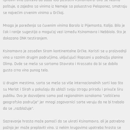
njihovih vina zahteva da budu 100-postotni Ksinomavro. Ovo se veoma
poštuje, a zajedno sa vinima iz Nemeje sa poluostrva Peloponez, smatraju
se najvećim crvenim vinima u Grčkoj.
Mnogo je poređenja sa čuvenim vinima Barolo iz Pijemonta, Italija. Bilo je
čak i ranije sugestija o mogućoj vezi između Ksinomavra i Nebbiola. što je
dokazano DNK testiranjem.
Ksinomavro je zasađen širom kontinentalne Grčke. Koristi se u proizvodnji
vina u raznim drugim područjima, uključujući Rapsani u podnožju planine
Olimp. Ovde se meša sa sortama Stavroto i Krassato da bi se dobilo
gusto crno vino punog tela.
U drugim mestima, sorta se meša sa više internacionalnih sorti kao što
su Merlot i Sirah u pokušaju da ublaži svoju strogu prirodu i privuče širu
publiku. Ovo je dozvoljeno samo pod regionalnim oznakama "zaštićeno
geografsko područje" jer mnogi zagovornici sorte veruju da ne bi trebalo
da se „razblažuje“.
Sazrevanje hrasta može pomoći da se ukroti Ksinomavro, ali je potrebna
pažnja jer može preplaviti vino. U nekim krugovima upotreba hrasta se