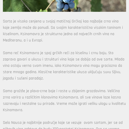
Sorta je visoko cenjena u svojoj matičnoj Grčkoj kao najbolje crno vino
koje zemlja može da ponudi. Sa svojim karakteristično visokim taninom i
kiselinom, Ksinomavro je strukturno jedno od najvećih crnih vina na
Mediteranu, a i u Evropi.
Sama reč Ksinomavro je spoj grčkih reči za kiselinu i crnu boju, što
zapravo govori o ukusu i strukturi vina koje se dobija od ove sorte. Mlada
vina ostaju verna svom imenu, iako Ksinomavro vina mogu graciozno da
stare mnogo godina. Klasične karakteristike ukusa uključuju suvu šljivu,
jagodu i sušeni paradajz.
Samo grožđe je plavo-crne boje i raste u zbijenim grozdovima. Veličina
zrna varira u različitim klonovima Ksinomavra, ali sve vinove loze kasno
sazrevaju i nestalne su prirode. Vreme može igrati veliku ulogu u kvalitetu
Ksinomavra.
Selo Nausa je najbitnije područje koje se vezuje ovom sortom, jer se od