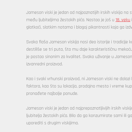
Jameson viski je jedan od najpoznatijih irskih viskija na
među ljubiteljima žestokih pića. Nastao je još u
18. veku
glatkoći, slatkim notama i blagoj pikantnosti koja ga izdv
Svaka flaša Jameson viskija nosi deo istorije i tradicije 
destiliše se tri puta, što mu daje karakterističnu mekoću
je postao sinonim za kvalitet. Svako uživanje u Jameson 
izvanredni proizvod.
Kao i svaki vrhunski proizvod, ni Jameson viski ne dolazi
faktora, kao što su lokacija, prodajno mesto i vreme ku
pronađete najbolje ponude.
Jameson viski je jedan od najprepoznatljivijih irskih vis
ljubitelja žestokih pića. Bilo da ga konzumirate sami ili 
uporediti s drugim viskijima.