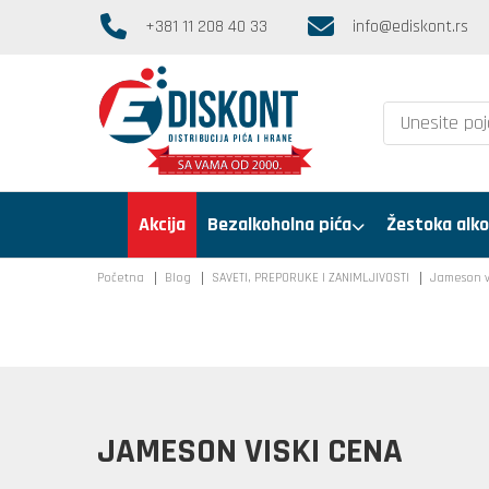
+381 11 208 40 33
info@ediskont.rs
Akcija
Bezalkoholna pića
Žestoka alko
Početna
Blog
SAVETI, PREPORUKE I ZANIMLJIVOSTI
Jameson v
JAMESON VISKI CENA