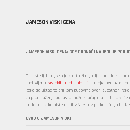
JAMESON VISKI CENA
JAMESON VISKI CENA: GDE PRONAĆI NAJBOLJE PONUD
Da li ste ljubitelj viskija koji traži najbolje ponude z
ljubiteljima
žestokih alkoholnih pića
, ali njegova cena m
kako da uštedite prilikom kupovine ovog izuzetnog irskog v
za pronalaženje popusta može značajno uticati na vaše i
prilikama kako biste dobili više – bez prekoračenja budže
UVOD U JAMESON VISKI