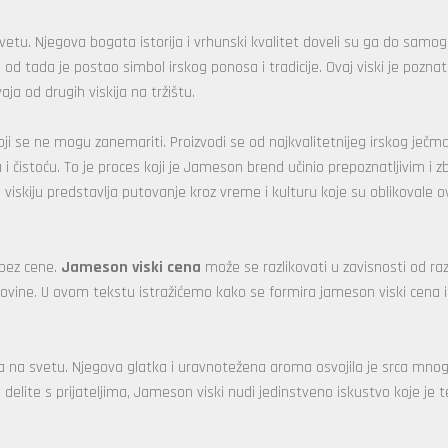
 svetu. Njegova bogata istorija i vrhunski kvalitet doveli su ga do samog
i od tada je postao simbol irskog ponosa i tradicije. Ovaj viski je poznat
aja od drugih viskija na tržištu.
koji se ne mogu zanemariti. Proizvodi se od najkvalitetnijeg irskog ječma
 i čistoću. To je proces koji je Jameson brend učinio prepoznatljivim i 
viskiju predstavlja putovanje kroz vreme i kulturu koje su oblikovale o
 bez cene.
Jameson viski cena
može se razlikovati u zavisnosti od razl
povine. U ovom tekstu istražićemo kako se formira jameson viski cena 
kija na svetu. Njegova glatka i uravnotežena aroma osvojila je srca mnog
ga delite s prijateljima, Jameson viski nudi jedinstveno iskustvo koje je 