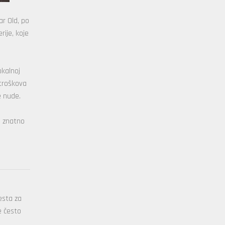
ar Old, po
rije, koje
okalnoj
 troškova
e nude.
e znatno
esta za
e često