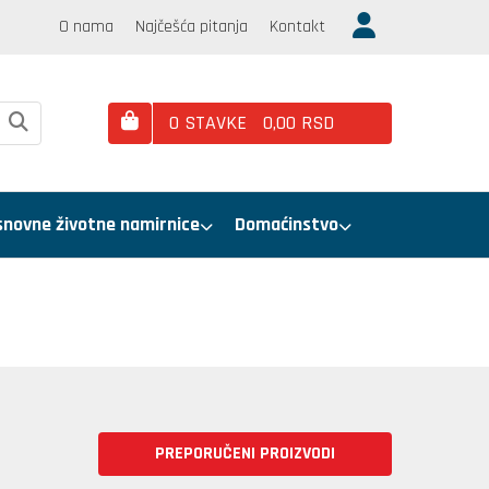
O nama
Najčešća pitanja
Kontakt
0
STAVKE
0,
00
RSD
snovne životne namirnice
Domaćinstvo
PREPORUČENI PROIZVODI