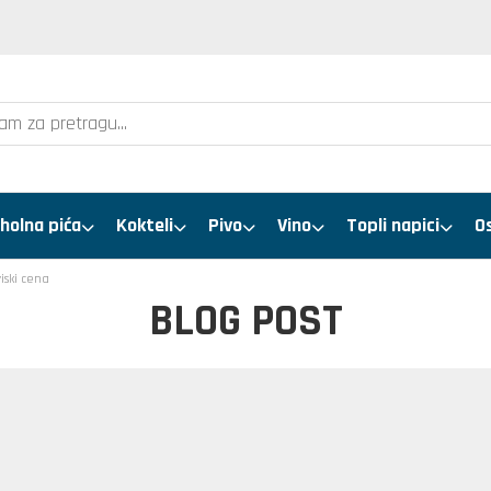
holna pića
Kokteli
Pivo
Vino
Topli napici
O
iski cena
BLOG POST