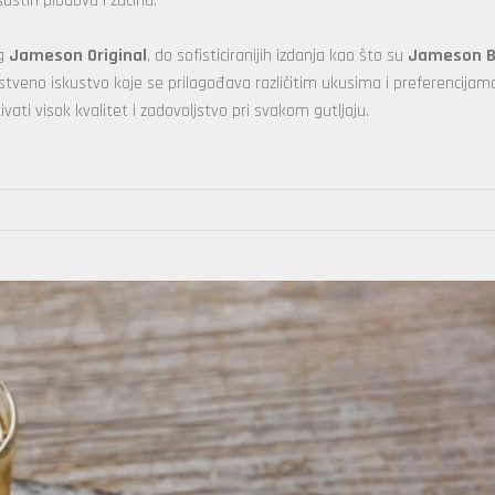
astih plodova i začina.
og
Jameson Original
, do sofisticiranijih izdanja kao što su
Jameson B
nstveno iskustvo koje se prilagođava različitim ukusima i preferencijam
ati visok kvalitet i zadovoljstvo pri svakom gutljaju.