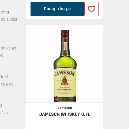
Dodaj u korpu
 vrha
 po svojoj
 i
zbog kojeg
vaj
ičitih
i gde da
ih
Jameson
teško
JAMESON WHISKEY 0.7L