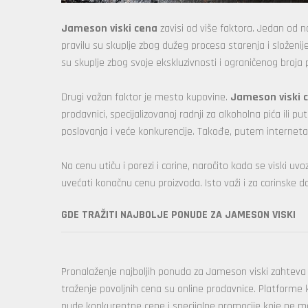
Jameson viski cena
zavisi od više faktora. Jedan od na
pravilu su skuplje zbog dužeg procesa starenja i složenijeg
su skuplje zbog svoje ekskluzivnosti i ograničenog broja
Drugi važan faktor je mesto kupovine.
Jameson viski 
prodavnici, specijalizovanoj radnji za alkoholna pića ili 
poslovanja i veće konkurencije. Takođe, putem interneta
Na cenu utiču i porezi i carine, naročito kada se viski u
uvećati konačnu cenu proizvoda. Isto važi i za carinske daž
GDE TRAŽITI NAJBOLJE PONUDE ZA JAMESON VISKI
Pronalaženje najboljih ponuda za Jameson viski zahteva m
traženje povoljnih cena su online prodavnice. Platforme
nude konkurentne cene i specijalne promocije koje ne m