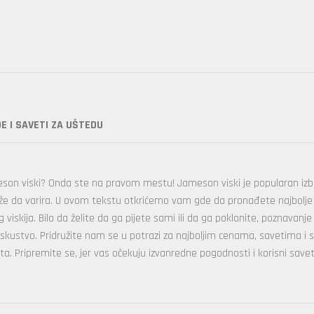
E I SAVETI ZA UŠTEDU
a Jameson viski? Onda ste na pravom mestu! Jameson viski je popularan i
ože da varira. U ovom tekstu otkrićemo vam gde da pronađete najbolje
iskija. Bilo da želite da ga pijete sami ili da ga poklonite, poznavanje
skustvo. Pridružite nam se u potrazi za najboljim cenama, savetima i 
ta. Pripremite se, jer vas očekuju izvanredne pogodnosti i korisni savet