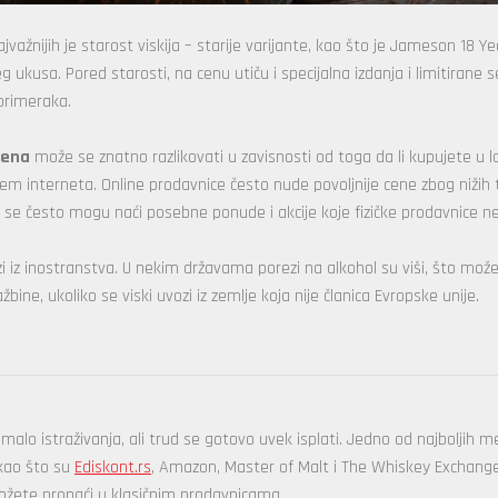
jvažnijih je starost viskija – starije varijante, kao što je Jameson 18 Ye
 ukusa. Pored starosti, na cenu utiču i specijalna izdanja i limitirane se
 primeraka.
cena
može se znatno razlikovati u zavisnosti od toga da li kupujete u l
putem interneta. Online prodavnice često nude povoljnije cene zbog nižih
 se često mogu naći posebne ponude i akcije koje fizičke prodavnice n
vozi iz inostranstva. U nekim državama porezi na alkohol su viši, što mož
bine, ukoliko se viski uvozi iz zemlje koja nije članica Evropske unije.
alo istraživanja, ali trud se gotovo uvek isplati. Jedno od najboljih m
 kao što su
Ediskont.rs
, Amazon, Master of Malt i The Whiskey Exchang
ožete pronaći u klasičnim prodavnicama.