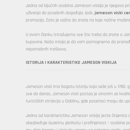
Jedna od ključnih osobina Jameson viskija je njegova pri
uživanja do posebnih događaja. Ipak,
jameson viski ce
promocija. Zato je važno da znate na koje načine možete 
U ovom članku istražujemo sve što treba da znate o James
kupovine. Naša misija je da vam pomognemo da pronađet
nepotrebnih troškova.
ISTORIJA I KARAKTERISTIKE JAMESON VISKIJA
Jameson viski ima bogatu istoriju koja seže još u 1780.
sve do danas, Jameson viski postao je sinonim za kvalitet 
turističkih atrakcija u Dablinu, gde posetioci mogu da up
Jedna od karakteristika Jameson viskija jeste činjenica d
obezbeđuje izuzetnu glatkoću i profinjenost – osobine 