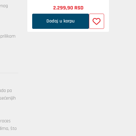
evnog
2.299,
90
RSD
Dodaj u korpu
prilikom
ada pa
sećenijih
proces
dima, što