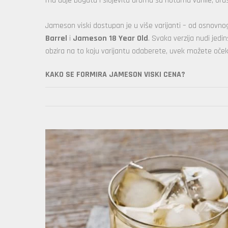
mu daje bogatu i slojevitu aromu sa notama vanile, oraš
Jameson viski dostupan je u više varijanti – od osnovn
Barrel
i
Jameson 18 Year Old
. Svaka verzija nudi jedi
obzira na to koju varijantu odaberete, uvek možete očekiv
KAKO SE FORMIRA JAMESON VISKI CENA?