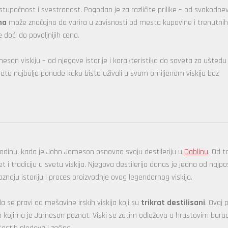
stupačnost i svestranost. Pogodan je za različite prilike – od svakodn
na
može značajno da varira u zavisnosti od mesta kupovine i trenutnih
doći do povoljnijih cena.
on viskiju – od njegove istorije i karakteristika do saveta za uštedu 
e najbolje ponude kako biste uživali u svom omiljenom viskiju bez
 godinu, kada je John Jameson osnovao svoju destileriju u
Dablinu
. Od t
i tradiciju u svetu viskija. Njegova destilerija danas je jedna od najpo
oznaju istoriju i proces proizvodnje ovog legendarnog viskija.
a se pravi od mešavine irskih viskija koji su
trikrat destilisani
. Ovaj 
po kojima je Jameson poznat. Viski se zatim odležava u hrastovim bura