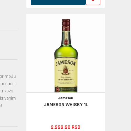
zbor među
 ponude i
 trikova
skrivenim
Jameson
JAMESON WHISKY 1L
i!
2.999,
90
RSD