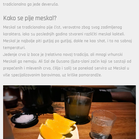
tradicionalno ga jede deveruša.
Kako se pije meskal?
Meskal se tradicionalno pije čist, verovatno zbog svog zadimljenog
karaktera, iako su poslednjih godina stvoreni različiti meskal kokteli.
Meskal je najbolje piti gutljaj po gutljaj, dakle ne kao shot, i to na sobnoj
temperaturi.
Jedenje crva iz boce je (relativno nova) tradicija, ali mnogi vrhunski
Meskali ga nemaju. Ali
Sal de Gusano
(ljuto-slani začin koji se sastoji od
prepečenih i mlevenih crva, čilija i soli) se ponekad servira uz Meskal u
više specijalizovanim barovimaa, uz kriške pomorandže.