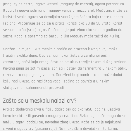
(maguey de cerro), agava weberi (maguey de mezcal), agava petatorum
(tobala) i agava salmiana (maguey verde o mezcalero). Međutim, može se
koristiti svaka agava sa dovoljnim sadržajem šećera koja raste u osam
regiona. Procenjuje se da se u praksi koristi oko 30 do 50 vrsta. Koristi
se samo piña (srce) biljke. Obično im je potrebno oko sedam godina da
sazre. Kada je spremna za berbu, biljka Maguey može težiti do 40 kg.
Snažan i dimljeni ukus meskala potiče od procesa kuvanja koji može
trajati nekoliko dana. Ovo se radi nakon žetve u zemljanoj peći ili
zatvorenoj bačvi koja omogućava da se ukus razvije tokom dužeg perioda.
Kuvana pinja se zatim iseče, zgnječi i ostavi da fermentira u nekom obliku
rezervoara napunjenog vodom. Određeni broj namirnica se može dodati u
kašu radi ukusa, od različitog voća i začina do povrća a u nekim
slučajevima i suhomesnati proizvodi.
Zašto se u meskalu nalazi crv?
Praksa dodavanja crva u flašu datira tek od oko 1950. godine. Jestiva
larva insekta - ili gusenica maguey crva ili od žižka, koji inače mogu da se
nađu u agavi, dodaju se, navodno zbog ukusa. Kaže se da je najukusniji
crveni maguey crv (gusano rojo). Na meksičkim devojačkim žurkama,