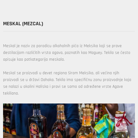
MESKAL (MEZCAL)
Meskal je naziv za porodicu alkoholnih pića iz Meksika koji se prave
destilacijom različitih vrsta agava, poznatih kao Maguey. Tekila se često
opisuje kao potkategorija meskala.
Meskal se proizvodi u devet regiona širom Meksika, ali većina njih
proizvodi se u državi Oahaka. Tekila ima specifičnu zonu proizvodnje koja
se nalazi u okolini Haliska i pravi se samo od određene vrste Agave
tekiliana.