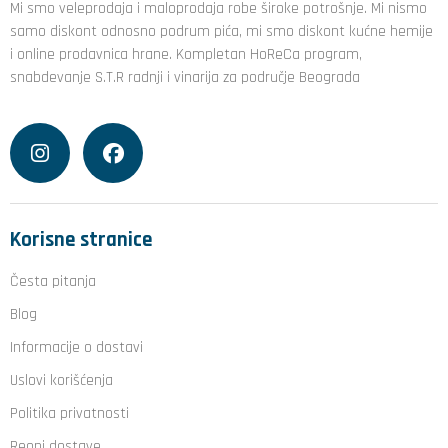
Mi smo veleprodaja i maloprodaja robe široke potrošnje. Mi nismo
samo diskont odnosno podrum pića, mi smo diskont kućne hemije
i online prodavnica hrane. Kompletan HoReCa program,
snabdevanje S.T.R radnji i vinarija za područje Beograda
Korisne stranice
Česta pitanja
Blog
Informacije o dostavi
Uslovi korišćenja
Politika privatnosti
Reoni dostave