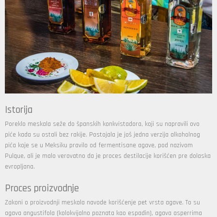
Istorija
Poreklo meskala seže do španskih konkvistadora, koji su napravili ovo
piće kada su ostali bez rakije. Postojala je još jedna verzija alkoholnog
pića koje se u Meksiku pravilo od fermentisane agave, pod nazivom
Pulque, ali je malo verovatno da je proces destilacije korišćen pre dolaska
evropljana.
Proces proizvodnje
Zakoni o proizvodnji meskala navode korišćenje pet vrsta agave. To su
agava angustifola (kolokvijalno poznata kao espadin), agava asperrima