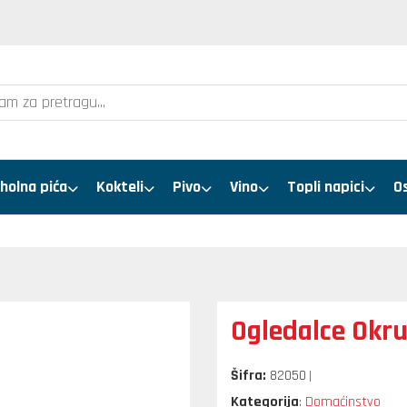
holna pića
Kokteli
Pivo
Vino
Topli napici
O
Ogledalce Okru
Šifra:
82050
Kategorija
Domaćinstvo
: