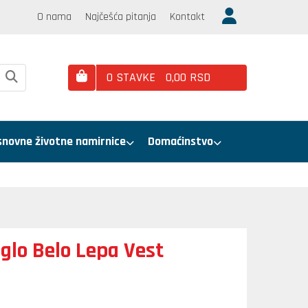
O nama
Najčešća pitanja
Kontakt
0
STAVKE
0,
00
RSD
snovne životne namirnice
Domaćinstvo
glo Belo Lepa Vest