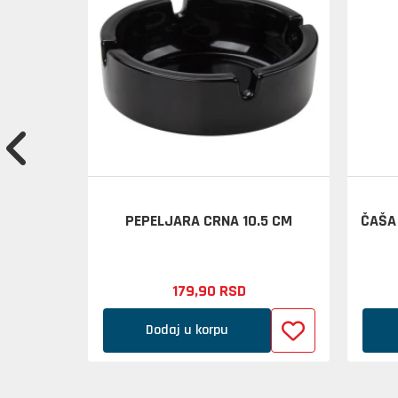
 750ML
PEPELJARA CRNA 10.5 CM
ČAŠA 
179,
90
RSD
u.
Dodaj u korpu