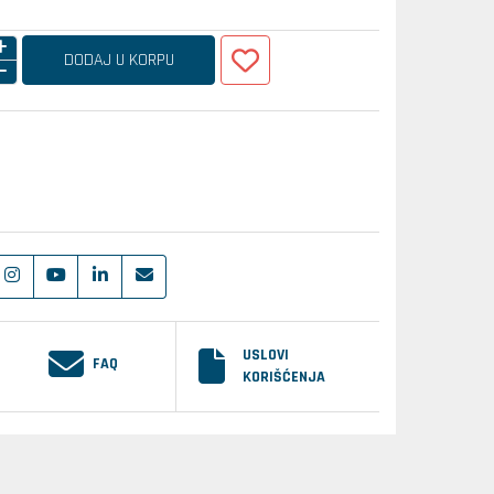
DODAJ U KORPU
USLOVI
FAQ
KORIŠĆENJA