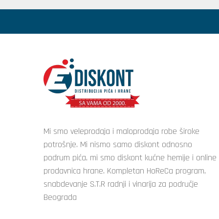
Mi smo veleprodaja i maloprodaja robe široke
potrošnje. Mi nismo samo diskont odnosno
podrum pića, mi smo diskont kućne hemije i online
prodavnica hrane. Kompletan HoReCa program,
snabdevanje S.T.R radnji i vinarija za područje
Beograda