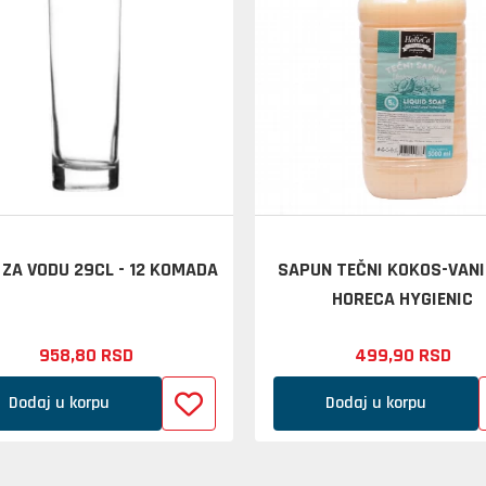
ZA VODU 29CL - 12 KOMADA
SAPUN TEČNI KOKOS-VANI
HORECA HYGIENIC
958,
80
RSD
499,
90
RSD
Dodaj u korpu
Dodaj u korpu