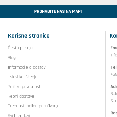
PRONAĐITE NAS NA MAPI
Korisne stranice
Ko
Česta pitanja
Ema
inf
Blog
Informacije o dostavi
Tel
+38
Uslovi korišćenja
Politika privatnosti
Adr
Bul
Reoni dostave
Ser
Prednosti online poručivanja
Ra
Svi brendovi