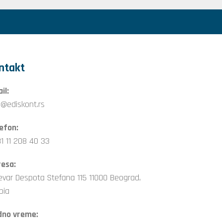
ntakt
il:
o@ediskont.rs
efon:
1 11 208 40 33
esa:
evar Despota Stefana 115 11000 Beograd,
bia
dno vreme: