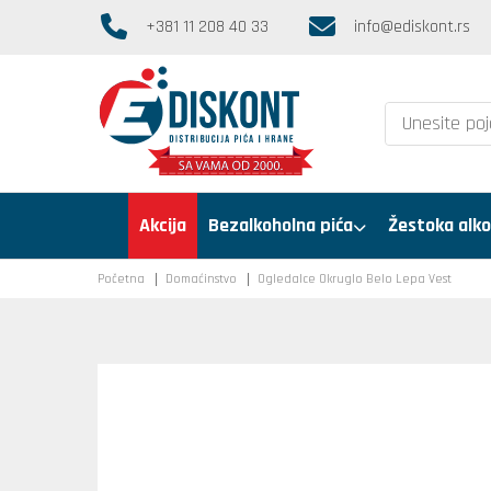
+381 11 208 40 33
info@ediskont.rs
Akcija
Bezalkoholna pića
Žestoka alko
Početna
Domaćinstvo
Ogledalce Okruglo Belo Lepa Vest