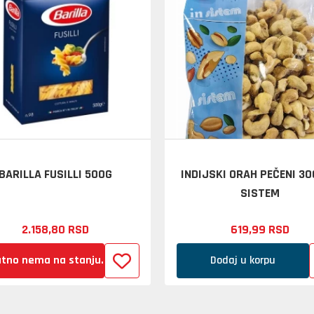
BARILLA FUSILLI 500G
INDIJSKI ORAH PEČENI 30
SISTEM
2.158,
80
RSD
619,
99
RSD
tno nema na stanju.
Dodaj u korpu