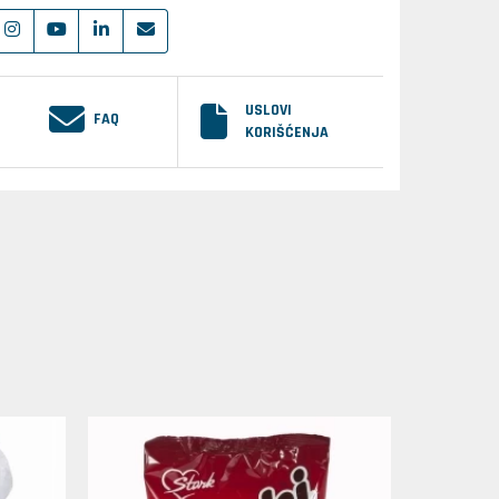
USLOVI
FAQ
KORIŠĆENJA