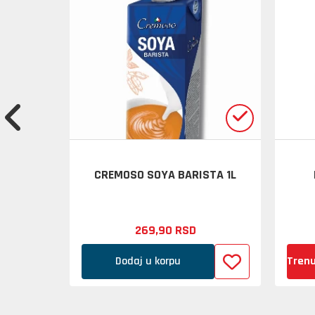
ASSIC 5L
CREMOSO SOYA BARISTA 1L
269,
90
RSD
Dodaj u korpu
Trenu