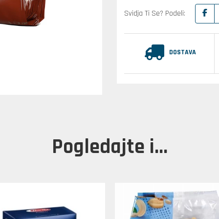
Svidja Ti Se? Podeli:
DOSTAVA
Pogledajte i...