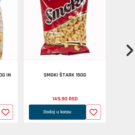
0G IN
SMOKI ŠTARK 150G
ČOKOLAD
149,
90
RSD
Dodaj u korpu
D