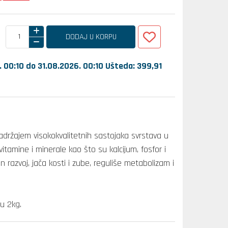
DODAJ U KORPU
. 00:10 do 31.08.2026. 00:10 Ušteda: 399,
91
adržajem visokokvalitetnih sastojaka svrstava u
itamine i minerale kao što su kalcijum, fosfor i
 razvoj, jača kosti i zube, reguliše metabolizam i
u 2kg.