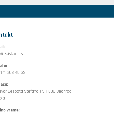
ntakt
il:
o@ediskont.rs
efon:
1 11 208 40 33
esa:
evar Despota Stefana 115 11000 Beograd,
bia
dno vreme: