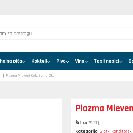
holna pića
Kokteli
Pivo
Vino
Topli napici
O
i
Plazma Mleveni Keks Bambi 2kg
Plazma Mleven
Šifra:
7900
Kategorija
Slatki konditorski
: