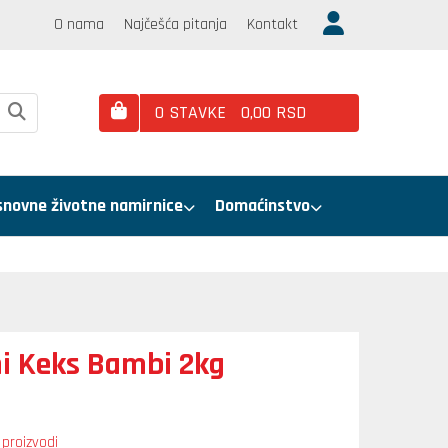
O nama
Najčešća pitanja
Kontakt
0
STAVKE
0,
00
RSD
snovne životne namirnice
Domaćinstvo
i Keks Bambi 2kg
 proizvodi