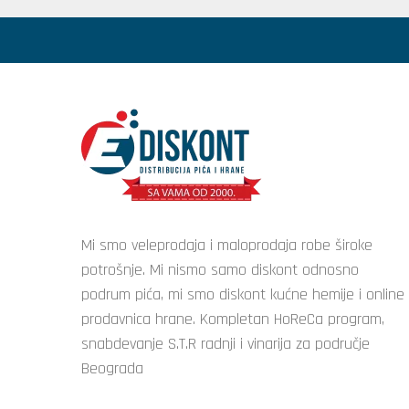
Mi smo veleprodaja i maloprodaja robe široke
potrošnje. Mi nismo samo diskont odnosno
podrum pića, mi smo diskont kućne hemije i online
prodavnica hrane. Kompletan HoReCa program,
snabdevanje S.T.R radnji i vinarija za područje
Beograda