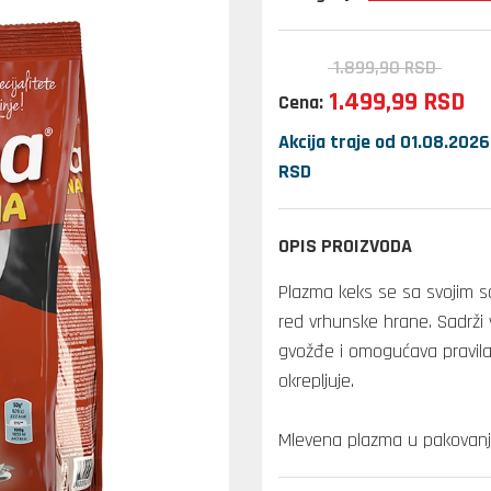
1.899,
90
RSD
1.499,
99
RSD
Cena:
Akcija traje od 01.08.2026
RSD
OPIS PROIZVODA
Plazma keks se sa svojim s
red vrhunske hrane. Sadrži v
gvožđe i omogućava pravilan
okrepljuje.
Mlevena plazma u pakovanj