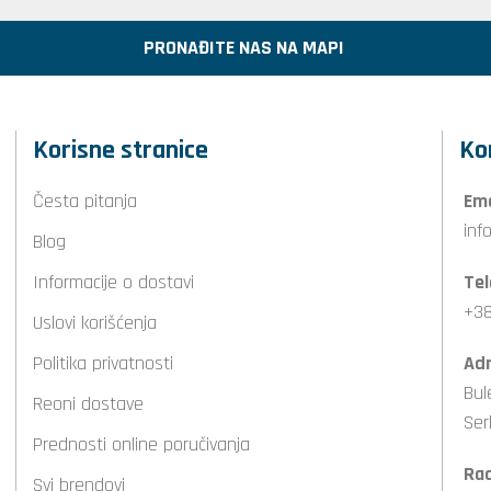
PRONAĐITE NAS NA MAPI
Korisne stranice
Ko
Česta pitanja
Ema
inf
Blog
Informacije o dostavi
Tel
+38
Uslovi korišćenja
Politika privatnosti
Adr
Bul
Reoni dostave
Ser
Prednosti online poručivanja
Ra
Svi brendovi