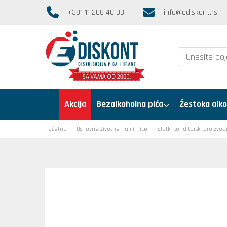
+381 11 208 40 33
info@ediskont.rs
Akcija
Bezalkoholna pića
Žestoka alko
Početna
Osnovne životne namirnice
Slatki konditorski proizvod