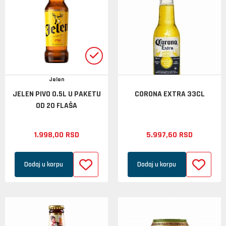
Jelen
JELEN PIVO 0.5L U PAKETU
CORONA EXTRA 33CL
OD 20 FLAŠA
1.998,
00
RSD
5.997,
60
RSD
Dodaj u korpu
Dodaj u korpu