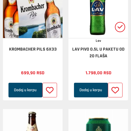
Lav
KROMBACHER PILS 6X33
LAV PIVO 0.5L U PAKETU OD
20 FLAŠA
699,
90
RSD
1.798,
00
RSD
Dodaj u korpu
Dodaj u korpu