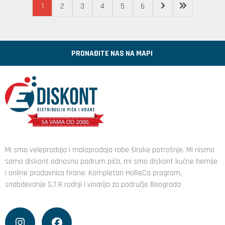
1
2
3
4
5
6
PRONAĐITE NAS NA MAPI
Mi smo veleprodaja i maloprodaja robe široke potrošnje. Mi nismo
samo diskont odnosno podrum pića, mi smo diskont kućne hemije
i online prodavnica hrane. Kompletan HoReCa program,
snabdevanje S.T.R radnji i vinarija za područje Beograda