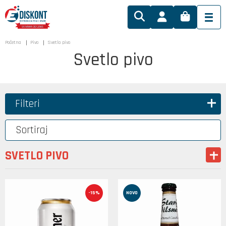
Početna
Pivo
Svetlo pivo
Svetlo pivo
Filteri
Sortiraj
SVETLO PIVO
-15%
NOVO