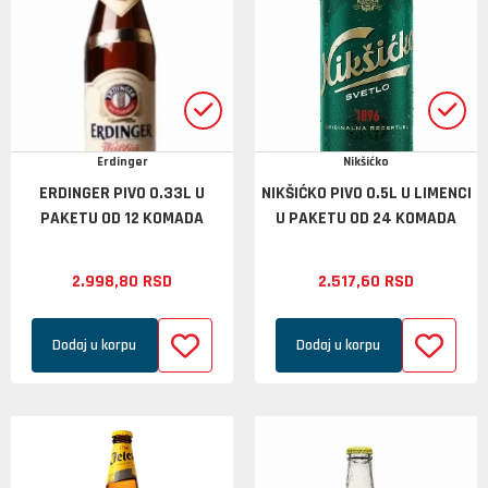
Erdinger
Nikšićko
ERDINGER PIVO 0.33L U
NIKŠIĆKO PIVO 0.5L U LIMENCI
PAKETU OD 12 KOMADA
U PAKETU OD 24 KOMADA
2.998,
80
RSD
2.517,
60
RSD
Dodaj u korpu
Dodaj u korpu