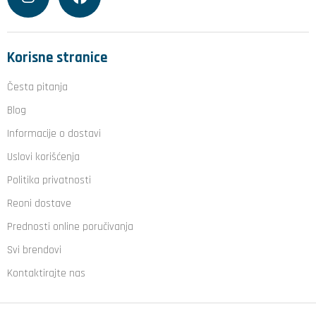
Korisne stranice
Česta pitanja
Blog
Informacije o dostavi
Uslovi korišćenja
Politika privatnosti
Reoni dostave
Prednosti online poručivanja
Svi brendovi
Kontaktirajte nas