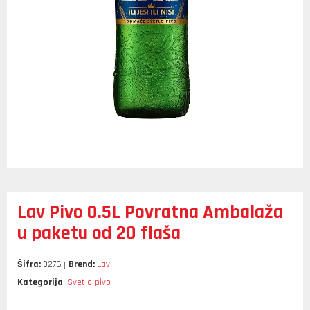
Lav Pivo 0.5L Povratna Ambalaža
u paketu od 20 flaša
Šifra:
3276
Brend:
Lav
Kategorija
Svetlo pivo
: