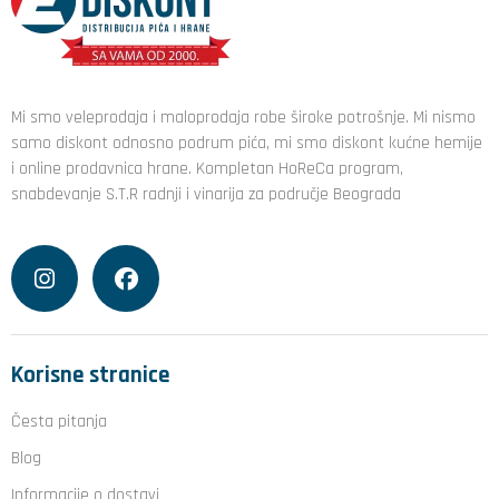
Mi smo veleprodaja i maloprodaja robe široke potrošnje. Mi nismo
samo diskont odnosno podrum pića, mi smo diskont kućne hemije
i online prodavnica hrane. Kompletan HoReCa program,
snabdevanje S.T.R radnji i vinarija za područje Beograda
Korisne stranice
Česta pitanja
Blog
Informacije o dostavi