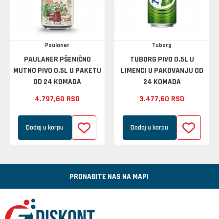
Paulaner
Tuborg
PAULANER PŠENIČNO
TUBORG PIVO 0.5L U
MUTNO PIVO 0.5L U PAKETU
LIMENCI U PAKOVANJU OD
OD 24 KOMADA
24 KOMADA
4.797,
60
RSD
3.477,
60
RSD
Dodaj u korpu
Dodaj u korpu
PRONAĐITE NAS NA MAPI