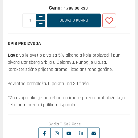
Cena:
1.798,
00
RSD
DODAJ U KORPU
OPIS PROIZVODA
Lav
pivo je svetlo pivo sa 5% alkohola koje proizvodi i puni
pivara
Carlsberg Srbija u Čelarevu.
Punog je ukusa,
karakteristične prijatne arome i izbalansirane gorčine.
Povratna ambalaža. U paketu od 20 flaša.
*Za ovaj artikal je potrebno da imate praznu ambalažu koju
ćete nam predati prilikom isporuke.
Svidja Ti Se? Podeli: