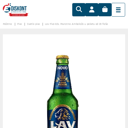
Početna
Pivo
Svetlo pivo
Lav Pivo 0.5L Povratna Ambalaža u paketu od 20 flaša