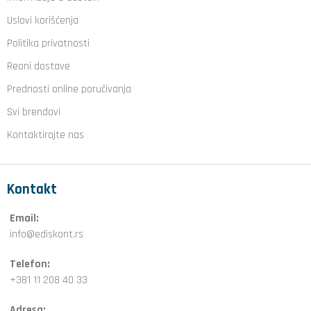
Uslovi korišćenja
Politika privatnosti
Reoni dostave
Prednosti online poručivanja
Svi brendovi
Kontaktirajte nas
Kontakt
Email:
info@ediskont.rs
Telefon:
+381 11 208 40 33
Adresa: