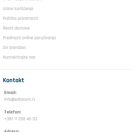
Uslovi korišćenja
Politika privatnosti
Reoni dostave
Prednosti online poručivanja
Svi brendovi
Kontaktirajte nas
Kontakt
Email:
info@ediskont.rs
Telefon:
+381 11 208 40 33
Adresa: