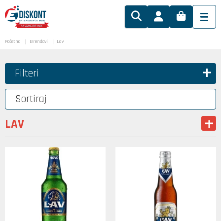
Početna
Brendovi
Lav
Filteri
Sortiraj
LAV