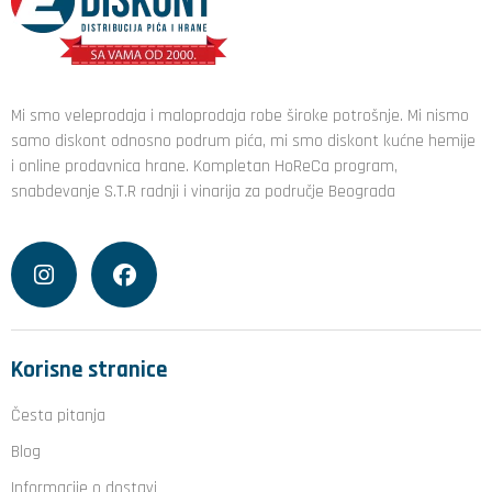
Mi smo veleprodaja i maloprodaja robe široke potrošnje. Mi nismo
samo diskont odnosno podrum pića, mi smo diskont kućne hemije
i online prodavnica hrane. Kompletan HoReCa program,
snabdevanje S.T.R radnji i vinarija za područje Beograda
Korisne stranice
Česta pitanja
Blog
Informacije o dostavi