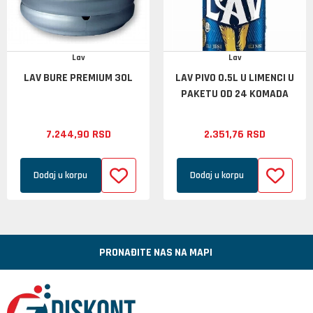
Lav
Lav
LAV BURE PREMIUM 30L
LAV PIVO 0.5L U LIMENCI U
PAKETU OD 24 KOMADA
7.244,
90
RSD
2.351,
76
RSD
Dodaj u korpu
Dodaj u korpu
PRONAĐITE NAS NA MAPI