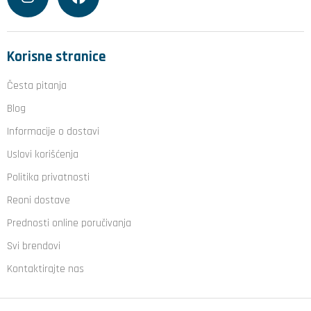
Korisne stranice
Česta pitanja
Blog
Informacije o dostavi
Uslovi korišćenja
Politika privatnosti
Reoni dostave
Prednosti online poručivanja
Svi brendovi
Kontaktirajte nas