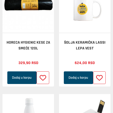
HORECA HYGIENIC KESE ZA
ŠOLJA KERAMIČKA LASSI
SMEĆE 120L
LEPA VEST
329,
90
RSD
624,
00
RSD
Dodaj u korpu
Dodaj u korpu