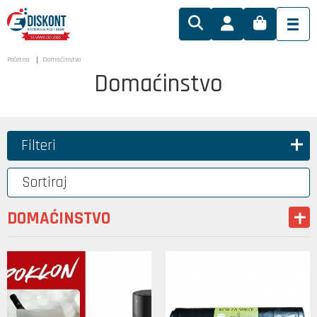
Početna
Domaćinstvo
Domaćinstvo
Filteri
Sortiraj
DOMAĆINSTVO