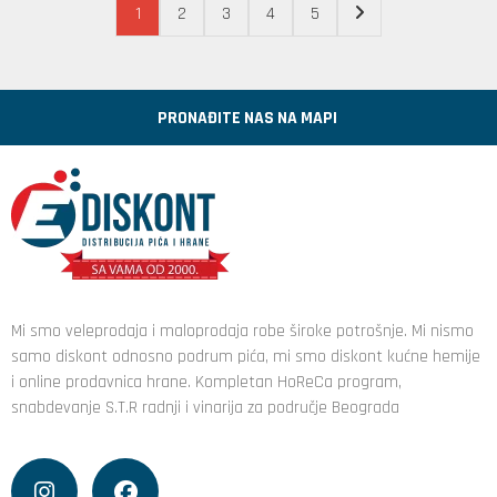
1
2
3
4
5
PRONAĐITE NAS NA MAPI
Mi smo veleprodaja i maloprodaja robe široke potrošnje. Mi nismo
samo diskont odnosno podrum pića, mi smo diskont kućne hemije
i online prodavnica hrane. Kompletan HoReCa program,
snabdevanje S.T.R radnji i vinarija za područje Beograda