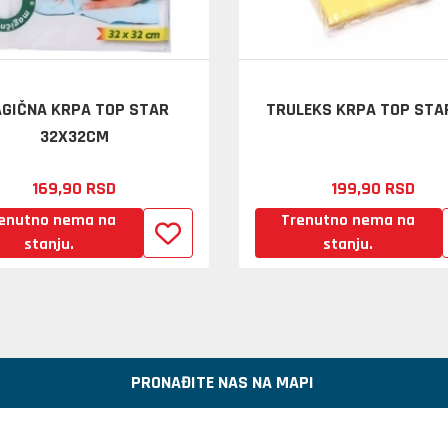
GIČNA KRPA TOP STAR
TRULEKS KRPA TOP STAR
32X32CM
169,
90
RSD
199,
90
RSD
enutno nema na
Trenutno nema na
stanju.
stanju.
PRONAĐITE NAS NA MAPI