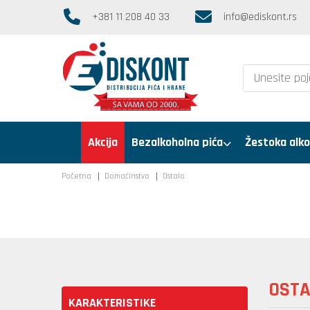
+381 11 208 40 33
info@ediskont.rs
Akcija
Bezalkoholna pića
Žestoka alko
Početna
Domaćinstvo
Ostalo
OSTA
KARAKTERISTIKE