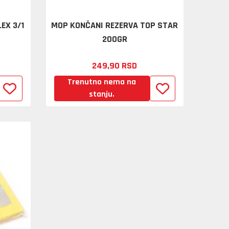
EX 3/1
MOP KONČANI REZERVA TOP STAR
200GR
249,
90
RSD
Trenutno nema na
stanju.