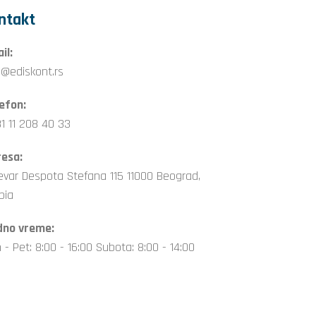
ntakt
il:
o@ediskont.rs
efon:
1 11 208 40 33
esa:
evar Despota Stefana 115 11000 Beograd,
bia
dno vreme:
 - Pet: 8:00 - 16:00 Subota: 8:00 - 14:00