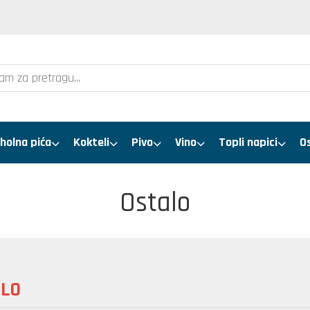
holna pića
Kokteli
Pivo
Vino
Topli napici
O
Ostalo
LO