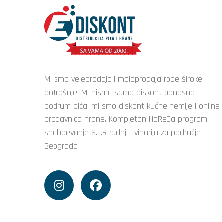
Mi smo veleprodaja i maloprodaja robe široke
potrošnje. Mi nismo samo diskont odnosno
podrum pića, mi smo diskont kućne hemije i online
prodavnica hrane. Kompletan HoReCa program,
snabdevanje S.T.R radnji i vinarija za područje
Beograda