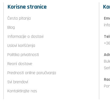
Korisne stranice
Ko
Česta pitanja
Ema
inf
Blog
Informacije o dostavi
Tel
+38
Uslovi korišćenja
Politika privatnosti
Adr
Bul
Reoni dostave
Ser
Prednosti online poručivanja
Ra
Svi brendovi
Pon
Kontaktirajte nas