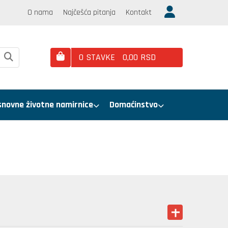
O nama
Najčešća pitanja
Kontakt
0
STAVKE
0,
00
RSD
snovne životne namirnice
Domaćinstvo