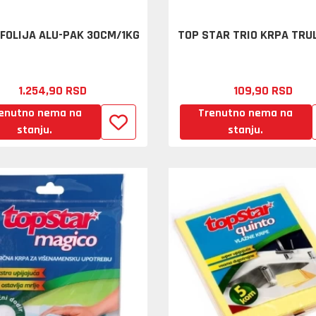
 FOLIJA ALU-PAK 30CM/1KG
TOP STAR TRIO KRPA TRUL
1.254,
90
RSD
109,
90
RSD
enutno nema na
Trenutno nema na
stanju.
stanju.