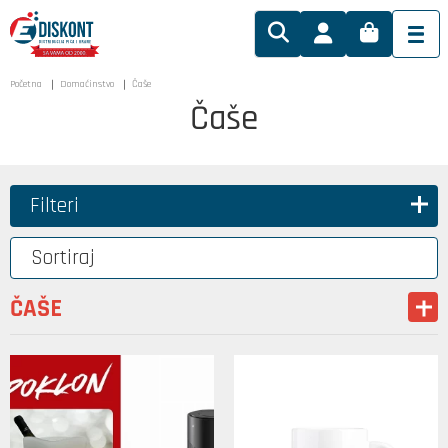
Početna
Domaćinstvo
Čaše
Čaše
Filteri
Sortiraj
ČAŠE