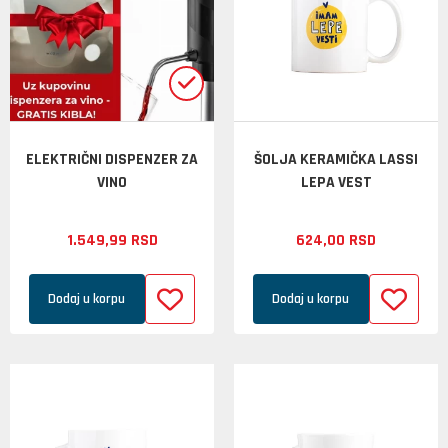
ELEKTRIČNI DISPENZER ZA
ŠOLJA KERAMIČKA LASSI
VINO
LEPA VEST
1.549,
99
RSD
624,
00
RSD
Dodaj u korpu
Dodaj u korpu