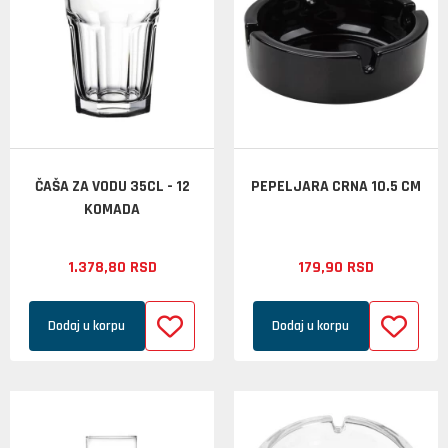
ČAŠA ZA VODU 35CL - 12
PEPELJARA CRNA 10.5 CM
KOMADA
1.378,
80
RSD
179,
90
RSD
Dodaj u korpu
Dodaj u korpu