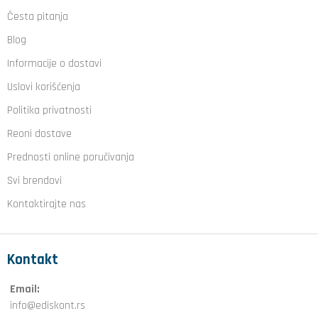
Česta pitanja
Blog
Informacije o dostavi
Uslovi korišćenja
Politika privatnosti
Reoni dostave
Prednosti online poručivanja
Svi brendovi
Kontaktirajte nas
Kontakt
Email:
info@ediskont.rs