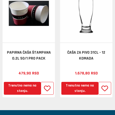
PAPIRNA ČAŠA ŠTAMPANA
ČAŠA ZA PIVO 31CL - 12
0.2L 50/1 PRO PACK
KOMADA
479,
90
RSD
1.678,
80
RSD
Trenutno nema na
Trenutno nema na
stanju.
stanju.