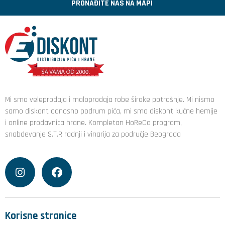
PRONAĐITE NAS NA MAPI
Mi smo veleprodaja i maloprodaja robe široke potrošnje. Mi nismo
samo diskont odnosno podrum pića, mi smo diskont kućne hemije
i online prodavnica hrane. Kompletan HoReCa program,
snabdevanje S.T.R radnji i vinarija za područje Beograda
Korisne stranice