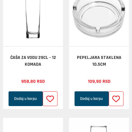
ČAŠA ZA VODU 29CL - 12
PEPELJARA STAKLENA
KOMADA
10.5CM
958,
80
RSD
109,
90
RSD
Dodaj u korpu
Dodaj u korpu