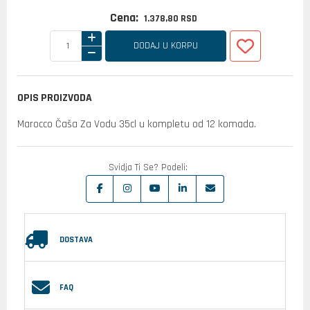
Cena:
1.378,
80
RSD
DODAJ U KORPU
OPIS PROIZVODA
Marocco Čaša Za Vodu 35cl u kompletu od 12 komada.
Svidja Ti Se? Podeli:
DOSTAVA
FAQ