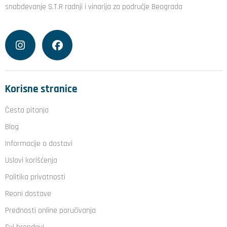
snabdevanje S.T.R radnji i vinarija za područje Beograda
Korisne stranice
Česta pitanja
Blog
Informacije o dostavi
Uslovi korišćenja
Politika privatnosti
Reoni dostave
Prednosti online poručivanja