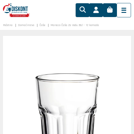
Početna
Domaćinstvo
Čaše
Marocco Čaša Za Vodu 35cl - 12 komada