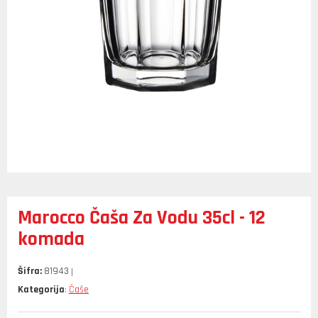
Marocco Čaša Za Vodu 35cl - 12
komada
Šifra:
81943
Kategorija
Čaše
: