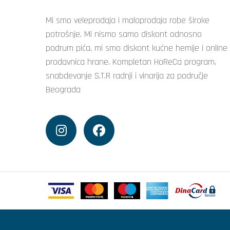
Mi smo veleprodaja i maloprodaja robe široke
potrošnje. Mi nismo samo diskont odnosno
podrum pića, mi smo diskont kućne hemije i online
prodavnica hrane. Kompletan HoReCa program,
snabdevanje S.T.R radnji i vinarija za područje
Beograda