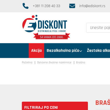
+381 11 208 40 33
info@ediskont.rs
Akcija
Bezalkoholna pića
Žestoka alko
Početna
Osnovne životne namirnice
Brašno
BRA
FILTRIRAJ PO CENI