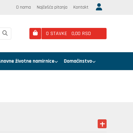
O nama
Najčešća pitanja
Kontakt
0
STAVKE
0,
00
RSD
snovne životne namirnice
Domaćinstvo