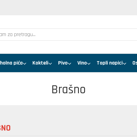
holna pića
Kokteli
Pivo
Vino
Topli napici
O
Brašno
ŠNO