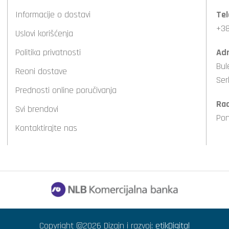
Informacije o dostavi
Tel
+38
Uslovi korišćenja
Politika privatnosti
Adr
Bul
Reoni dostave
Ser
Prednosti online poručivanja
Ra
Svi brendovi
Pon
Kontaktirajte nas
Copyright ©2026 Dizajn i razvoj:
etikDigital