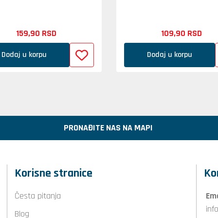
159,
90
RSD
109,
90
RSD
Dodaj u korpu
Dodaj u korpu
PRONAĐITE NAS NA MAPI
Korisne stranice
Ko
Česta pitanja
Ema
inf
Blog