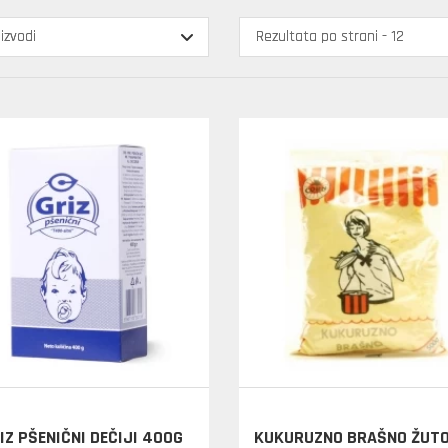
IZ PŠENIČNI DEČIJI 400G
KUKURUZNO BRAŠNO ŽUTO