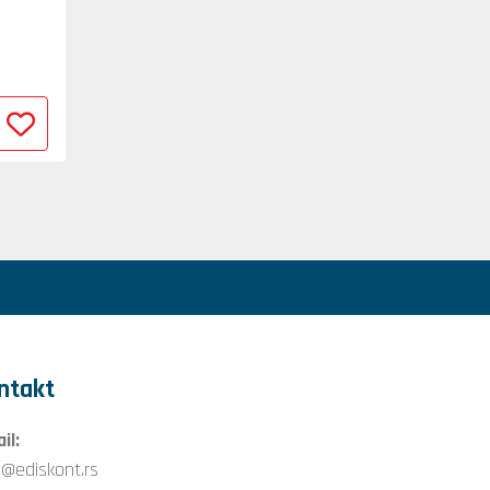
ntakt
il:
o@ediskont.rs