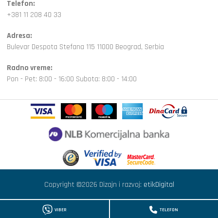
Telefon:
+381 11 208 40 33
Adresa:
Bulevar Despota Stefana 115 11000 Beograd, Serbia
Radno vreme:
Pon - Pet: 8:00 - 16:00 Subota: 8:00 - 14:00
Copyright ©2026 Dizajn i razvoj:
etikDigital
VIBER
TELEFON