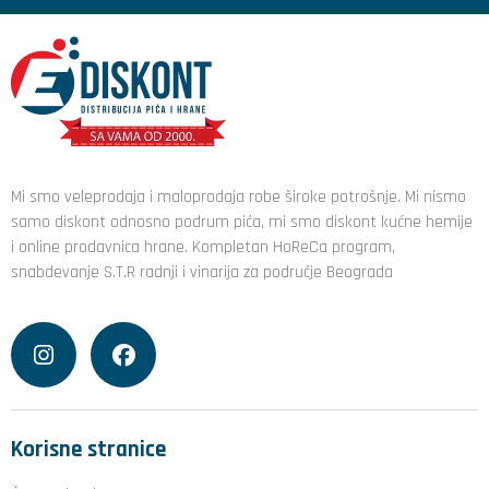
Mi smo veleprodaja i maloprodaja robe široke potrošnje. Mi nismo
samo diskont odnosno podrum pića, mi smo diskont kućne hemije
i online prodavnica hrane. Kompletan HoReCa program,
snabdevanje S.T.R radnji i vinarija za područje Beograda
Korisne stranice