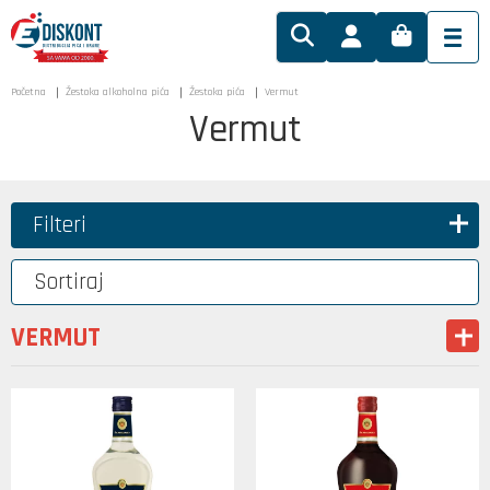
Početna
Žestoka alkoholna pića
Žestoka pića
Vermut
Vermut
Filteri
Sortiraj
VERMUT