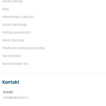
Česta pitanja
Blog
Informacije o dostavi
Uslovi korišćenja
Politika privatnosti
Reoni dostave
Prednosti online poručivanja
Svi brendovi
Kontaktirajte nas
Kontakt
Email:
info@ediskont.rs