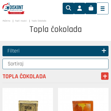
Početna
Topli napici
Topla čokolada
Topla čokolada
Filteri
Sortiraj
TOPLA ČOKOLADA