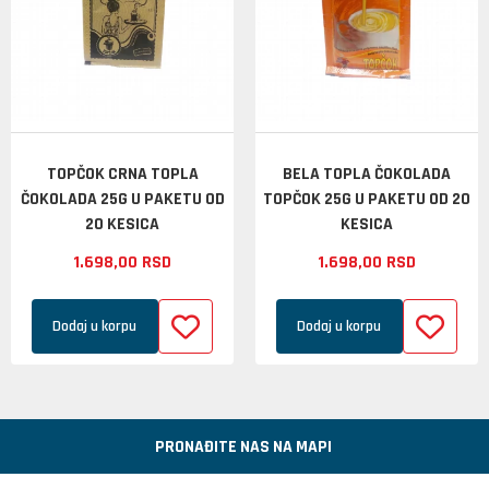
TOPČOK CRNA TOPLA
BELA TOPLA ČOKOLADA
ČOKOLADA 25G U PAKETU OD
TOPČOK 25G U PAKETU OD 20
20 KESICA
KESICA
1.698,
00
RSD
1.698,
00
RSD
Dodaj u korpu
Dodaj u korpu
PRONAĐITE NAS NA MAPI