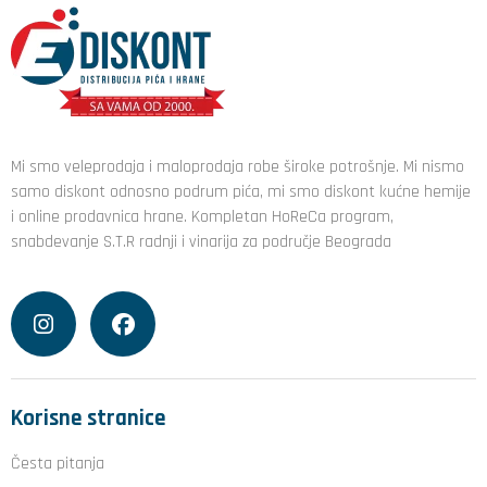
Mi smo veleprodaja i maloprodaja robe široke potrošnje. Mi nismo
samo diskont odnosno podrum pića, mi smo diskont kućne hemije
i online prodavnica hrane. Kompletan HoReCa program,
snabdevanje S.T.R radnji i vinarija za područje Beograda
Korisne stranice
Česta pitanja