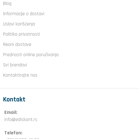
Blog
Informacije o dostavi
Uslovi korišćenja
Politika privatnosti
Reoni dostave
Prednosti online poručivanja
Svi brendovi
Kontaktirajte nas
Kontakt
Email:
info@ediskont.rs
Telefon: