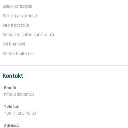
Uslovi korišćenja
Politika privatnosti
Reoni dostave
Prednosti online poručivanja
Svi brendovi
Kontaktirajte nas
Kontakt
Email:
info@ediskont.rs
Telefon:
+381 11 208 40 33
Adresa: