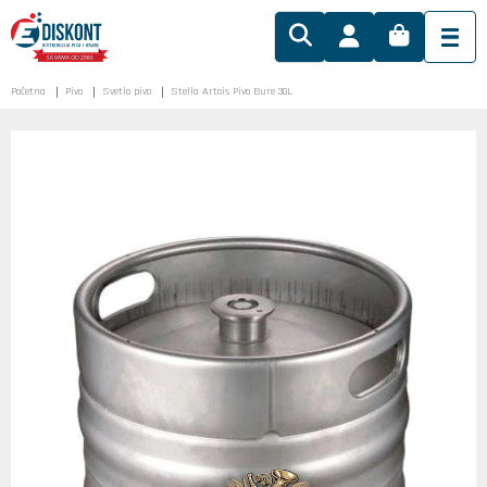
Početna
Pivo
Svetlo pivo
Stella Artois Pivo Bure 30L