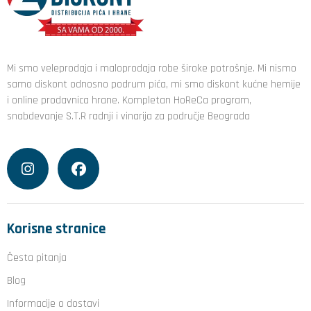
Mi smo veleprodaja i maloprodaja robe široke potrošnje. Mi nismo
samo diskont odnosno podrum pića, mi smo diskont kućne hemije
i online prodavnica hrane. Kompletan HoReCa program,
snabdevanje S.T.R radnji i vinarija za područje Beograda
Korisne stranice
Česta pitanja
Blog
Informacije o dostavi