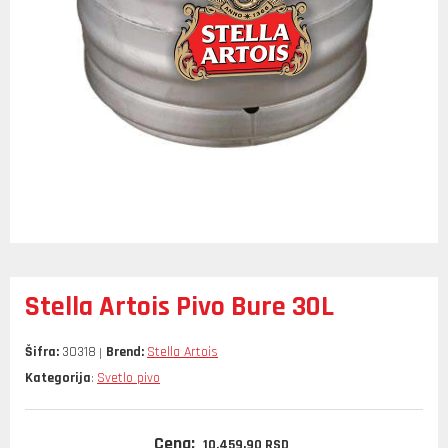
Stella Artois Pivo Bure 30L
Šifra:
30318
Brend:
Stella Artois
Kategorija
Svetlo pivo
:
Cena:
10.459,
90
RSD