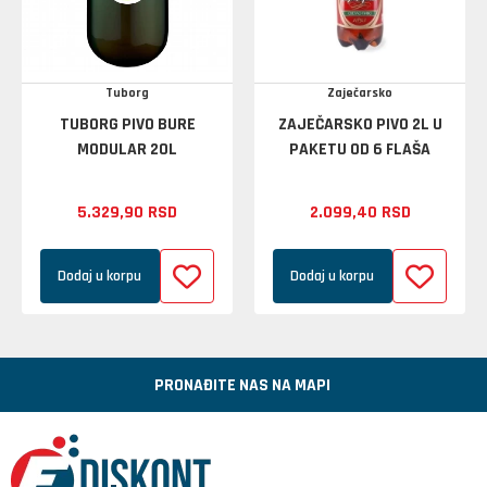
Tuborg
Zaječarsko
TUBORG PIVO BURE
ZAJEČARSKO PIVO 2L U
MODULAR 20L
PAKETU OD 6 FLAŠA
5.329,
90
RSD
2.099,
40
RSD
Dodaj u korpu
Dodaj u korpu
PRONAĐITE NAS NA MAPI