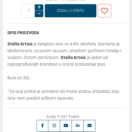
DODAJ U KORPU
OPIS PROIZVODA
Stella Artois
je belgijsko pivo sa 4.8% alkohola. Savršeno je
izbalansirano, sa punim ukusom, izrazitom gorčinom hmelja i
svežom, čistom završnicom.
Stella Artois
je jedan od
najnagrađivanijih brendova u istoriji proizvodnje piva.
Bure od 30L.
*Za ovaj artikal je potrebno da imate praznu ambalažu koju
ćete nam predati prilikom isporuke.
Svidja Ti Se? Podeli: