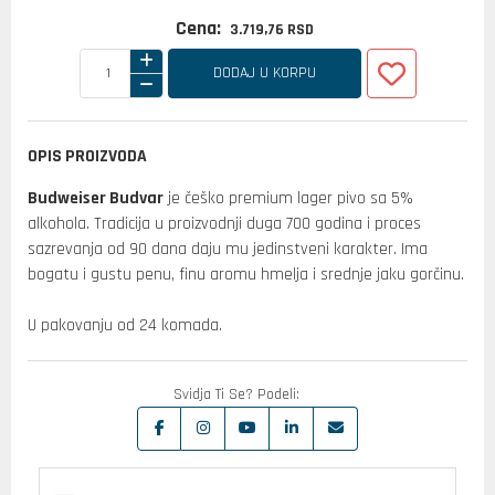
Cena:
3.719,
76
RSD
DODAJ U KORPU
OPIS PROIZVODA
Budweiser Budvar
je češko premium lager pivo sa 5%
alkohola. Tradicija u proizvodnji duga 700 godina i proces
sazrevanja od 90 dana daju mu jedinstveni karakter. Ima
bogatu i gustu penu, finu aromu hmelja i srednje jaku gorčinu.
U pakovanju od 24 komada.
Svidja Ti Se? Podeli: