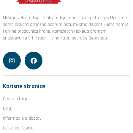
Mi smo veleprodaja i maloprodaja robe široke potrošnje. Mi nismo
samo diskont odnosno podrum pića, mi smo diskont kućne hemije
i online prodavnica hrane. Kompletan HoReCa program,
snabdevanje S.T.R radnji i vinarija za područje Beograda
Korisne stranice
Česta pitanja
Blog
Informacije o dostavi
Uslovi korišćenja