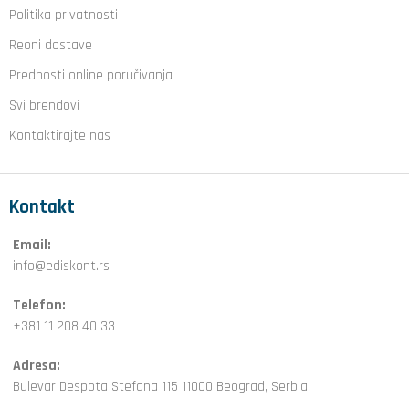
Politika privatnosti
Reoni dostave
Prednosti online poručivanja
Svi brendovi
Kontaktirajte nas
Kontakt
Email:
info@ediskont.rs
Telefon:
+381 11 208 40 33
Adresa:
Bulevar Despota Stefana 115 11000 Beograd, Serbia