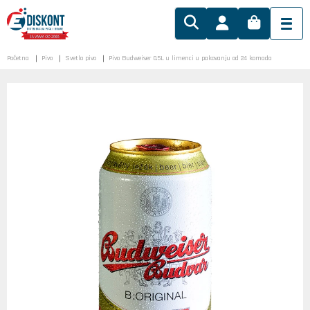
Početna
Pivo
Svetlo pivo
Pivo Budweiser 0.5L u limenci u pakovanju od 24 komada