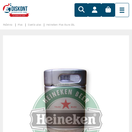
Početna
Pivo
Svetlo pivo
Heineken Pivo Bure 20L