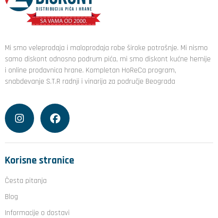
Mi smo veleprodaja i maloprodaja robe široke potrošnje. Mi nismo
samo diskont odnosno podrum pića, mi smo diskont kućne hemije
i online prodavnica hrane. Kompletan HoReCa program,
snabdevanje S.T.R radnji i vinarija za područje Beograda
Korisne stranice
Česta pitanja
Blog
Informacije o dostavi