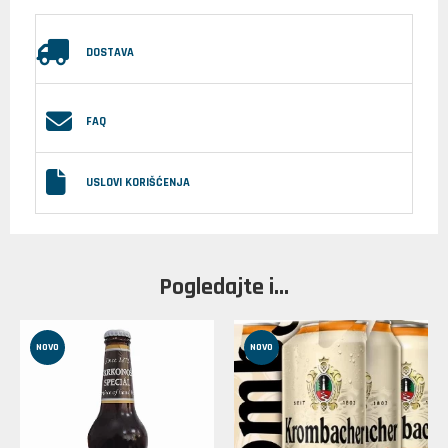
DOSTAVA
FAQ
USLOVI KORIŠĆENJA
Pogledajte i...
NOVO
NOVO