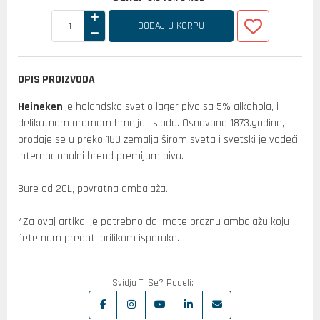
DODAJ U KORPU
OPIS PROIZVODA
Heineken
je holandsko svetlo lager pivo sa 5% alkohola, i
delikatnom aromom hmelja i slada. Osnovano 1873.godine,
prodaje se u preko 180 zemalja širom sveta i svetski je vodeći
internacionalni brend premijum piva.
Bure od 20L, povratna ambalaža.
*Za ovaj artikal je potrebno da imate praznu ambalažu koju
ćete nam predati prilikom isporuke.
Svidja Ti Se? Podeli: