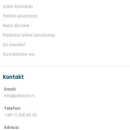
Uslovi korišćenja
Politika privatnosti
Reoni dostave
Prednosti online poručivanja
Svi brendovi
Kontaktirajte nas
Kontakt
Email:
info@ediskont.rs
Telefon:
+381 11 208 40 33
Adresa: