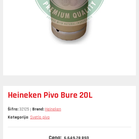
Heineken Pivo Bure 20L
Šifra:
32125
Brend:
Heineken
Kategorija
Svetlo pivo
:
Cena:
6.649,
78
RSD