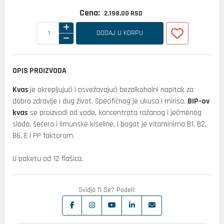
Cena:
2.198,
00
RSD
DODAJ U KORPU
OPIS PROIZVODA
Kvas
je okrepljujući i osvežavajući bezalkoholni napitak za
dobro zdravlje i dug život. Specifičnog je ukusa i mirisa.
BIP-ov
kvas
se proizvodi od vode, koncentrata ražanog i ječmenog
slada, šećera i limunske kiseline, i bogat je vitaminima B1, B2,
B6, E i PP faktorom.
U paketu od 12 flašica.
Svidja Ti Se? Podeli: