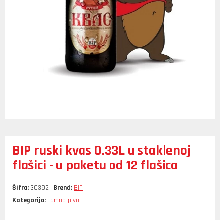
BIP ruski kvas 0.33L u staklenoj
flašici - u paketu od 12 flašica
Šifra:
30392
Brend:
BIP
Kategorija
Tamno pivo
: