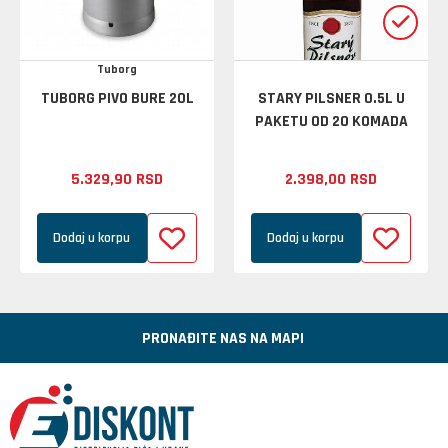
Tuborg
TUBORG PIVO BURE 20L
STARY PILSNER 0.5L U
PAKETU OD 20 KOMADA
5.329,
90
RSD
2.398,
00
RSD
Dodaj u korpu
Dodaj u korpu
PRONAĐITE NAS NA MAPI