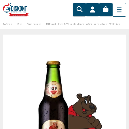
Početna
Pivo
Tamno pivo
BIP ruski kvas 0.33L u staklenoj flašici - u paketu od 12 flašica