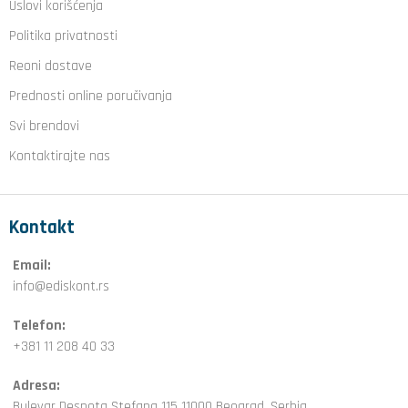
Uslovi korišćenja
Politika privatnosti
Reoni dostave
Prednosti online poručivanja
Svi brendovi
Kontaktirajte nas
Kontakt
Email:
info@ediskont.rs
Telefon:
+381 11 208 40 33
Adresa:
Bulevar Despota Stefana 115 11000 Beograd, Serbia