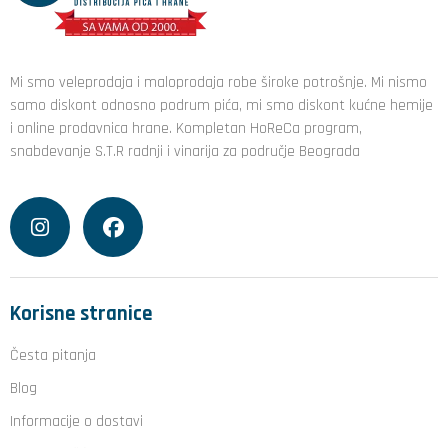
Mi smo veleprodaja i maloprodaja robe široke potrošnje. Mi nismo
samo diskont odnosno podrum pića, mi smo diskont kućne hemije
i online prodavnica hrane. Kompletan HoReCa program,
snabdevanje S.T.R radnji i vinarija za područje Beograda
Korisne stranice
Česta pitanja
Blog
Informacije o dostavi