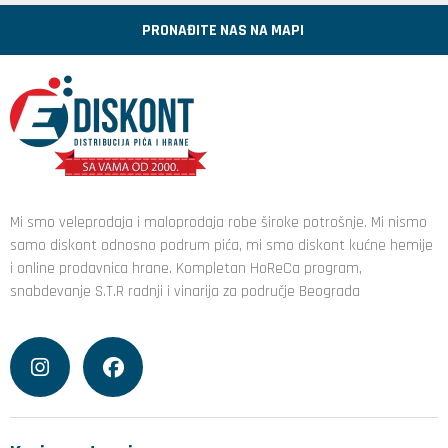
PRONAĐITE NAS NA MAPI
Mi smo veleprodaja i maloprodaja robe široke potrošnje. Mi nismo
samo diskont odnosno podrum pića, mi smo diskont kućne hemije
i online prodavnica hrane. Kompletan HoReCa program,
snabdevanje S.T.R radnji i vinarija za područje Beograda