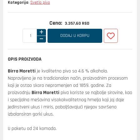
Kategorija
Svetlo pivo
:
Cena:
3.357,
60
RSD
DODAJ U KORPU
OPIS PROIZVODA
Birra Moretti
je kvalitetno pivo sa 4.6 % alkohola.
Napravljeno je na tradicionalan način, proizvodnim procesom
koji je ostao skoro nepromenjen od 1859. godine. Za
proizvodnju
Birra Moretti
piva koriste se najbolje sirovine, kao
i specijalna mešavina visokokvalitetnog hmelja koji joj daje
jedinstveni ukus i miris, poboljšavajući njegov savršeno
izbalansiran gorki ukus.
U paketu od 24 komada.