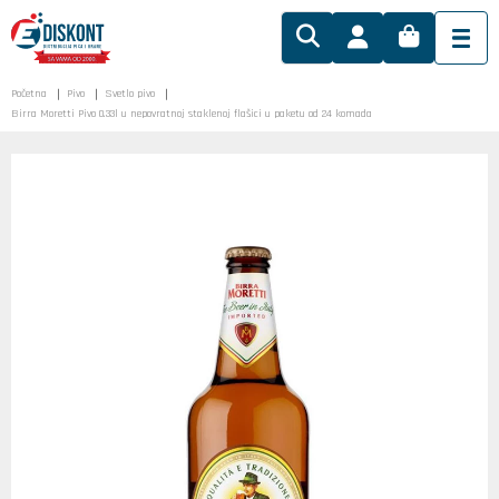
Početna
Pivo
Svetlo pivo
Birra Moretti Pivo 0.33l u nepovratnoj staklenoj flašici u paketu od 24 komada