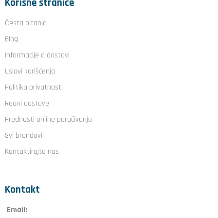
Korisne stranice
Česta pitanja
Blog
Informacije o dostavi
Uslovi korišćenja
Politika privatnosti
Reoni dostave
Prednosti online poručivanja
Svi brendovi
Kontaktirajte nas
Kontakt
Email: