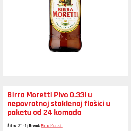
Birra Moretti Pivo 0.33l u
nepovratnoj staklenoj flašici u
paketu od 24 komada
Šifra:
31141
Brend:
Birra Moretti