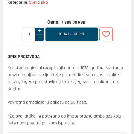
Kategorija
Svetlo pivo
:
Cena:
1.998,
00
RSD
DODAJ U KORPU
OPIS PROIZVODA
Koristeći originalni recept koji datira iz 1873. godine, Nektar je
pravi dragulj za sve ljubitelje piva. Jedinstven ukus i kvalitet
takvog lagera predstavljen je kroz njegovo simbolično ime,
Nektar.
Povratna ambalaža. U paketu od 20 flaša.
*Za ovaj artikal je potrebno da imate praznu ambalažu koju
ćete nam predati prilikom isporuke.