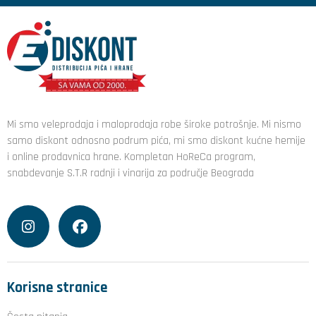
Mi smo veleprodaja i maloprodaja robe široke potrošnje. Mi nismo
samo diskont odnosno podrum pića, mi smo diskont kućne hemije
i online prodavnica hrane. Kompletan HoReCa program,
snabdevanje S.T.R radnji i vinarija za područje Beograda
Korisne stranice