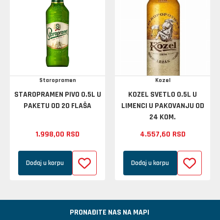
Staropramen
Kozel
STAROPRAMEN PIVO 0.5L U
KOZEL SVETLO 0.5L U
PAKETU OD 20 FLAŠA
LIMENCI U PAKOVANJU OD
24 KOM.
1.998,
00
RSD
4.557,
60
RSD
Dodaj u korpu
Dodaj u korpu
PRONAĐITE NAS NA MAPI