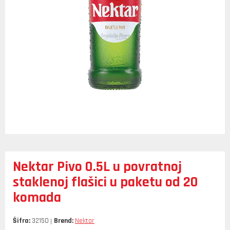
Nektar Pivo 0.5L u povratnoj
staklenoj flašici u paketu od 20
komada
Šifra:
32150
Brend:
Nektar