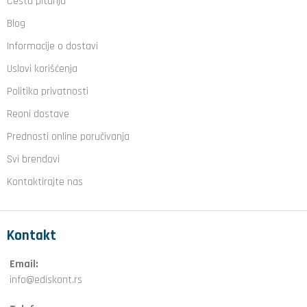
Česta pitanja
Blog
Informacije o dostavi
Uslovi korišćenja
Politika privatnosti
Reoni dostave
Prednosti online poručivanja
Svi brendovi
Kontaktirajte nas
Kontakt
Email:
info@ediskont.rs