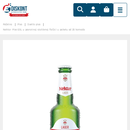
Početna
Pivo
Svetlo pivo
Nektar Pivo 0.5L u povratnoj staklenoj flašici u paketu od 20 komada