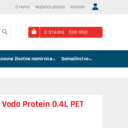
O nama
Najčešća pitanja
Kontakt
0
STAVKE
0,
00
RSD
snovne životne namirnice
Domaćinstvo
 Voda Protein 0.4L PET