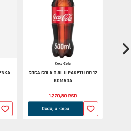
Coca-Cola
MENKA
COCA COLA 0.5L U PAKETU OD 12
MIVELA
KOMADA
PAKO
1.270,
80
RSD
Dodaj u korpu
D