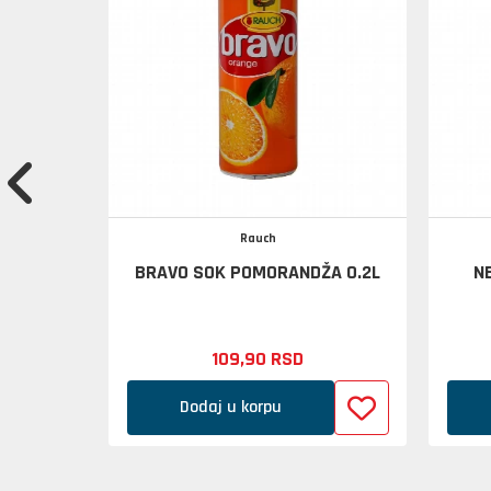
Rauch
AKETU OD
BRAVO SOK POMORANDŽA 0.2L
N
109,
90
RSD
Dodaj u korpu