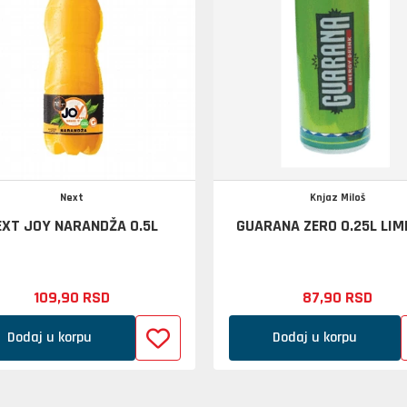
Next
Knjaz Miloš
EXT JOY NARANDŽA 0.5L
GUARANA ZERO 0.25L LI
109,
90
RSD
87,
90
RSD
Dodaj u korpu
Dodaj u korpu