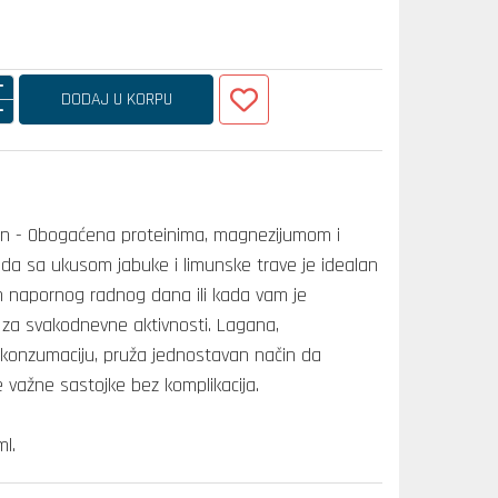
DODAJ U KORPU
n - Obogaćena proteinima, magnezijumom i
oda sa ukusom jabuke i limunske trave je idealan
m napornog radnog dana ili kada vam je
za svakodnevne aktivnosti. Lagana,
konzumaciju, pruža jednostavan način da
e važne sastojke bez komplikacija.
l.