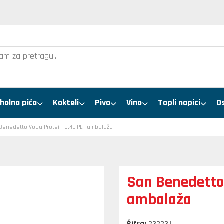
holna pića
Kokteli
Pivo
Vino
Topli napici
O
Benedetto Voda Protein 0.4L PET ambalaža
San Benedetto
ambalaža