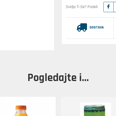
Svidja Ti Se? Podeli:
DOSTAVA
Pogledajte i...