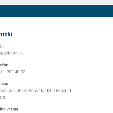
ntakt
il:
o@ediskont.rs
efon:
1 11 208 40 33
esa:
evar Despota Stefana 115 11000 Beograd,
bia
dno vreme: