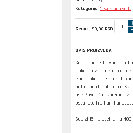
Šifra:
23223
Kategorija
Negazirana voda
:
Cena:
199,
90
RSD
OPIS PROIZVODA
San Benedetto Voda Protei
cinkom, ova funkcionalna v
izbor nakon treninga, toko
potrebna dodatna podrška 
osvežavajuća i spremna za 
ostanete hidrirani i uneset
Sadrži 15g proteina na 400m