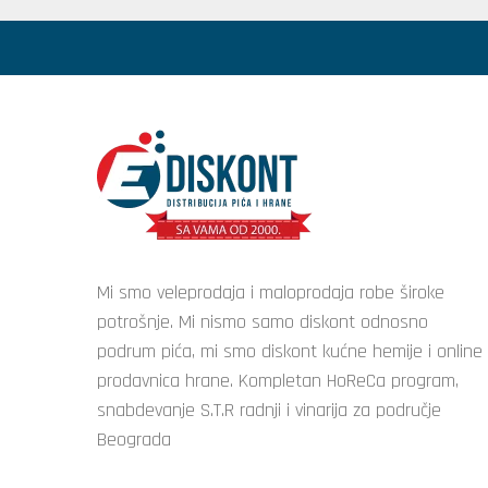
Mi smo veleprodaja i maloprodaja robe široke
potrošnje. Mi nismo samo diskont odnosno
podrum pića, mi smo diskont kućne hemije i online
prodavnica hrane. Kompletan HoReCa program,
snabdevanje S.T.R radnji i vinarija za područje
Beograda