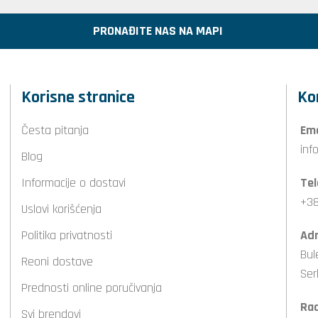
PRONAĐITE NAS NA MAPI
Korisne stranice
Ko
Česta pitanja
Ema
inf
Blog
Informacije o dostavi
Tel
+38
Uslovi korišćenja
Politika privatnosti
Adr
Bul
Reoni dostave
Ser
Prednosti online poručivanja
Ra
Svi brendovi