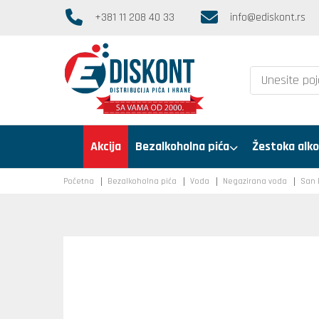
+381 11 208 40 33
info@ediskont.rs
Akcija
Bezalkoholna pića
Žestoka alko
Početna
Bezalkoholna pića
Voda
Negazirana voda
San 