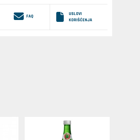
USLOVI
FAQ
KORIŠĆENJA