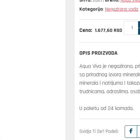
Šifra:
2061
Brend:
Aqua Viv
Kategorija
Negazirana voda
:
Cena:
1.677,
60
RSD
OPIS PROIZVODA
Aqua Viva je negazirana, pr
sa prirodnog izvora mineral
minerala i natrijuma i tako
trudnicama, odraslima, osob
U paketu od 24 komada.
Svidja Ti Se? Podeli: