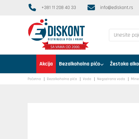
+381 11 208 40 33
info@ediskont.rs
Akcija
Bezalkoholna pića
Žestoka alko
Početna
Bezalkoholna pića
Voda
Negazirana voda
Mine