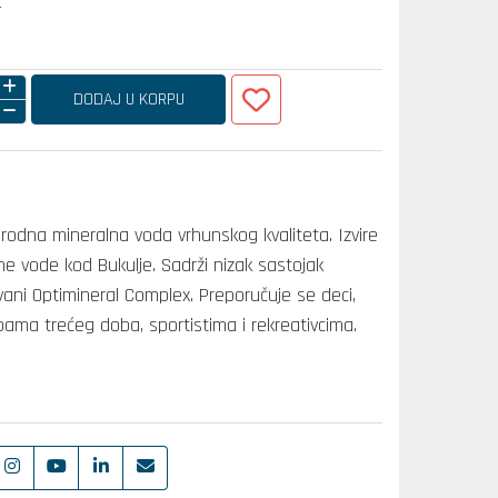
a
DODAJ U KORPU
irodna mineralna voda vrhunskog kvaliteta. Izvire
ne vode kod Bukulje. Sadrži nizak sastojak
zvani Optimineral Complex. Preporučuje se deci,
ama trećeg doba, sportistima i rekreativcima.