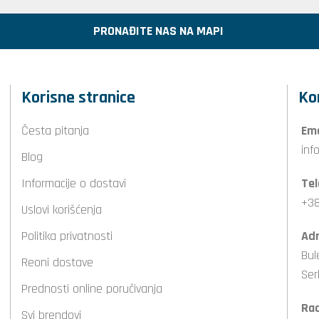
PRONAĐITE NAS NA MAPI
Korisne stranice
Ko
Česta pitanja
Ema
inf
Blog
Informacije o dostavi
Tel
+38
Uslovi korišćenja
Politika privatnosti
Adr
Bul
Reoni dostave
Ser
Prednosti online poručivanja
Ra
Svi brendovi