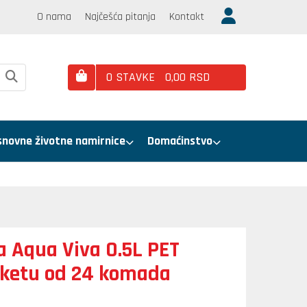
O nama
Najčešća pitanja
Kontakt
0
STAVKE
0,
00
RSD
snovne životne namirnice
Domaćinstvo
 Aqua Viva 0.5L PET
ketu od 24 komada