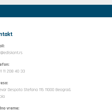
ntakt
il:
o@ediskont.rs
efon:
1 11 208 40 33
esa:
evar Despota Stefana 115 11000 Beograd,
bia
dno vreme: