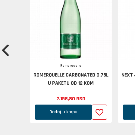
Romerquelle
L PVC
ROMERQUELLE CARBONATED 0.75L
NEXT 
U PAKETU OD 12 KOM
2.158,
80
RSD
Dodaj u korpu