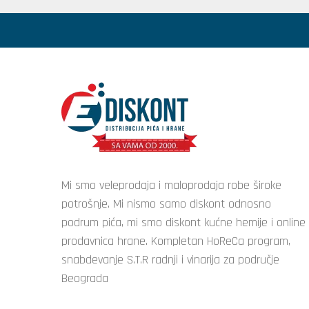
Mi smo veleprodaja i maloprodaja robe široke
potrošnje. Mi nismo samo diskont odnosno
podrum pića, mi smo diskont kućne hemije i online
prodavnica hrane. Kompletan HoReCa program,
snabdevanje S.T.R radnji i vinarija za područje
Beograda