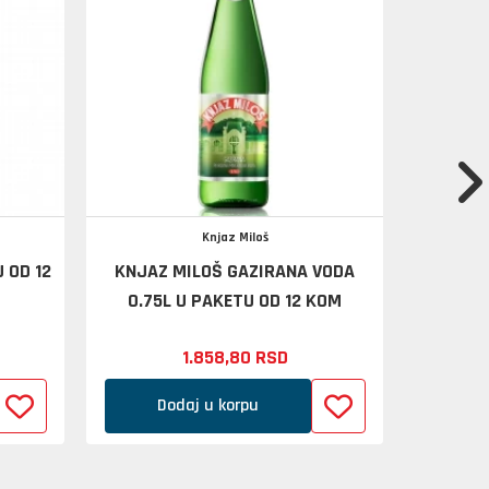
Knjaz Miloš
 OD 12
KNJAZ MILOŠ GAZIRANA VODA
PEPSI Z
0.75L U PAKETU OD 12 KOM
1.858,
80
RSD
Dodaj u korpu
D