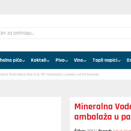
holna pića
Kokteli
Pivo
Vino
Topli napici
O
ralna Voda Aqua Viva 0.5L PET ambalaža u paketu od 24 komada
Mineralna Voda
ambalaža u pa