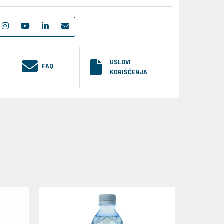
USLOVI
FAQ
KORIŠĆENJA