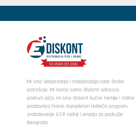
Mi smo veleprodaja i maloprodaja robe široke
potrošnje. Mi nismo samo diskont odnosno
podrum pića, mi smo diskont kućne hemije i online
prodavnica hrane. Kompletan HoReCa program,
snabdevanje S.T.R radnji i vinarija za područje
Beograda