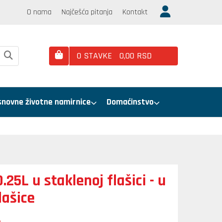
O nama
Najčešća pitanja
Kontakt
0
STAVKE
0,
00
RSD
snovne životne namirnice
Domaćinstvo
25L u staklenoj flašici - u
lašice