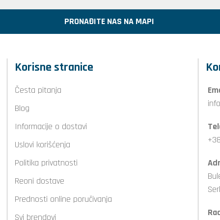
PRONAĐITE NAS NA MAPI
Korisne stranice
Ko
Česta pitanja
Ema
inf
Blog
Informacije o dostavi
Tel
+38
Uslovi korišćenja
Politika privatnosti
Adr
Bul
Reoni dostave
Ser
Prednosti online poručivanja
Ra
Svi brendovi