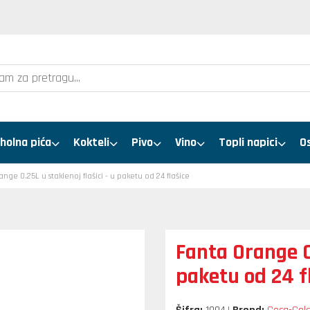
holna pića
Kokteli
Pivo
Vino
Topli napici
O
nge 0.25L u staklenoj flašici - u paketu od 24 flašice
Fanta Orange 0.
paketu od 24 f