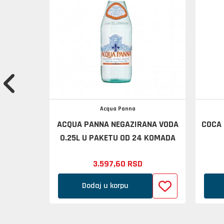
Acqua Panna
BRESKVA
ACQUA PANNA NEGAZIRANA VODA
COCA 
2 KO
0.25L U PAKETU OD 24 KOMADA
3.597,
60
RSD
Dodaj u korpu