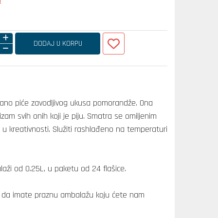
a
DODAJ U KORPU
rano piće zavodljivog ukusa pomorandže. Ona
izam svih onih koji je piju. Smatra se omiljenim
u u kreativnosti. Služiti rashlađeno na temperaturi
laži od 0.25L, u paketu od 24 flašice.
no da imate praznu ambalažu koju ćete nam