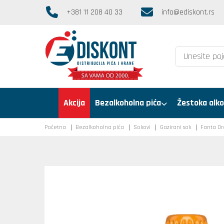
+381 11 208 40 33
info@ediskont.rs
Akcija
Bezalkoholna pića
Žestoka alko
Početna
Bezalkoholna pića
Sokovi
Gazirani sok
Fanta Ora