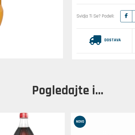
Svidja Ti Se? Podeli:
DOSTAVA
Pogledajte i...
NOVO