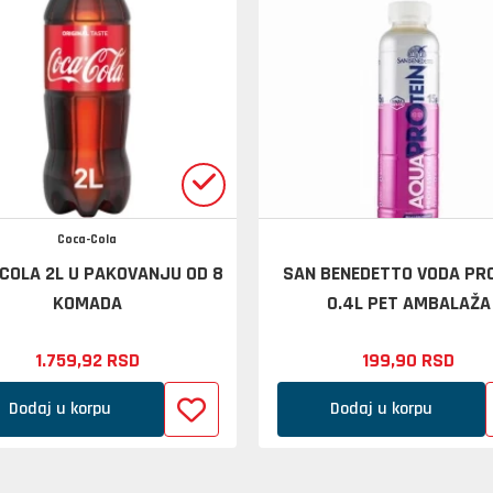
Coca-Cola
COLA 2L U PAKOVANJU OD 8
SAN BENEDETTO VODA PR
KOMADA
0.4L PET AMBALAŽA
1.759,
92
RSD
199,
90
RSD
Dodaj u korpu
Dodaj u korpu