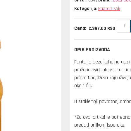
Šifra:
1004
Brend:
Coca-Col
Kategorija
Gazirani sok
:
Cena:
2.397,
60
RSD
OPIS PROIZVODA
Fanta je bezalkoholno gazi
pruža individualnost i optim
pićem tinejdžera koji uživaj
oko 10°C.
U staklenoj, povratnoj amba
*Za ovaj artikal je potreb
predati prilikom isporuke.