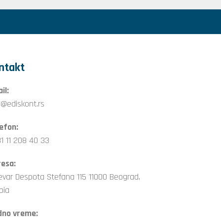
ntakt
il:
o@ediskont.rs
efon:
1 11 208 40 33
esa:
evar Despota Stefana 115 11000 Beograd,
bia
dno vreme: