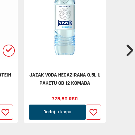
OTEIN
JAZAK VODA NEGAZIRANA 0.5L U
GAZIR
PAKETU OD 12 KOMADA
PA
778,
80
RSD
Dodaj u korpu
D