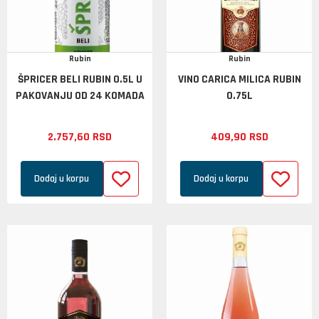
Rubin
Rubin
ŠPRICER BELI RUBIN 0.5L U
VINO CARICA MILICA RUBIN
PAKOVANJU OD 24 KOMADA
0.75L
2.757,
60
RSD
409,
90
RSD
Dodaj u korpu
Dodaj u korpu