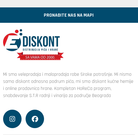
PRONAĐITE NAS NA MAPI
Mi smo veleprodaja i maloprodaja robe široke potrošnje. Mi nismo
samo diskont odnosno podrum pića, mi smo diskont kućne hemije
i online prodavnica hrane. Kompletan HoReCa program,
snabdevanje S.T.R radnji i vinarija za područje Beograda