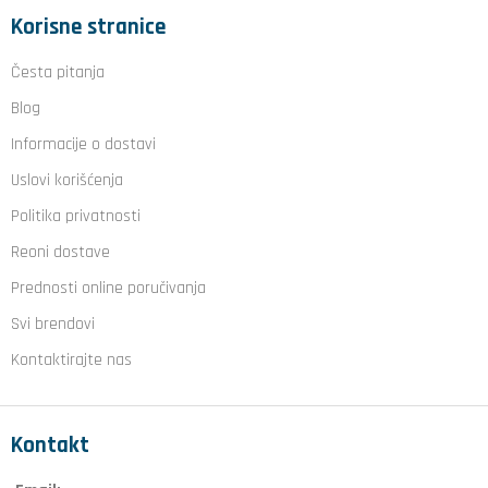
Korisne stranice
Česta pitanja
Blog
Informacije o dostavi
Uslovi korišćenja
Politika privatnosti
Reoni dostave
Prednosti online poručivanja
Svi brendovi
Kontaktirajte nas
Kontakt