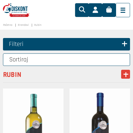
Početna
Brendovi
Rubin
Filteri
Sortiraj
RUBIN