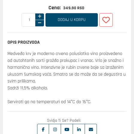
Cena:
349,
90
RSD
DODAJ U KORPU
OPIS PROIZVODA
Medveđa krv je moderno crveno poluslatko vino proizvedeno
od autohtonih sorti grožđa prokupac i vranac. Vrlo je snažno i
harmonično vino. Intenzivne je rubin crvene boje sa izraženim
ukusom šumskog voća. Smatra se da može da se degustira u
svim prilikama.
Sadrži 11,5% alkohola.
Servirati ga na temperaturi od 14°C do 16°C.
Svidja Ti Se? Podeli: