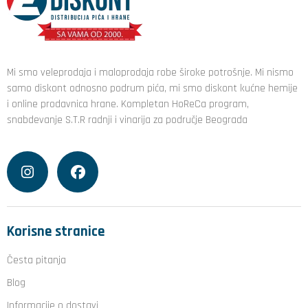
Mi smo veleprodaja i maloprodaja robe široke potrošnje. Mi nismo
samo diskont odnosno podrum pića, mi smo diskont kućne hemije
i online prodavnica hrane. Kompletan HoReCa program,
snabdevanje S.T.R radnji i vinarija za područje Beograda
Korisne stranice
Česta pitanja
Blog
Informacije o dostavi