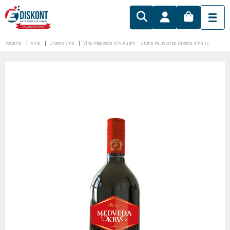
Početna
Vino
Crveno vino
Vino Medveđa Krv Rubin - Stono Poluslatko Crveno Vino 1L