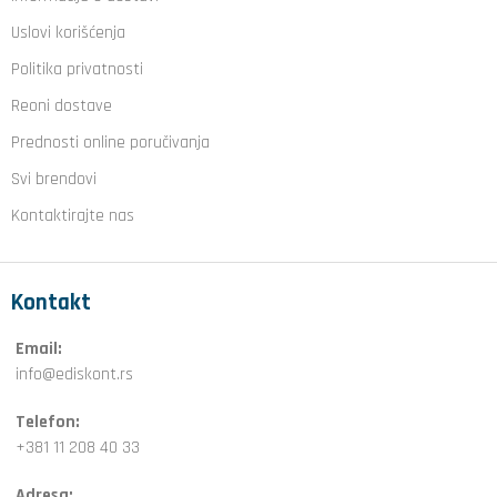
Uslovi korišćenja
Politika privatnosti
Reoni dostave
Prednosti online poručivanja
Svi brendovi
Kontaktirajte nas
Kontakt
Email:
info@ediskont.rs
Telefon:
+381 11 208 40 33
Adresa: