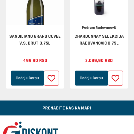
Podrum Radovanović
SANDILIANO GRAND CUVEE
CHARDONNAY SELEKCIJA
V.S. BRUT 0.75L
RADOVANOVIĆ 0.75L
499,
90
RSD
2.099,
90
RSD
Dodaj u korpu
Dodaj u korpu
PRONAĐITE NAS NA MAPI