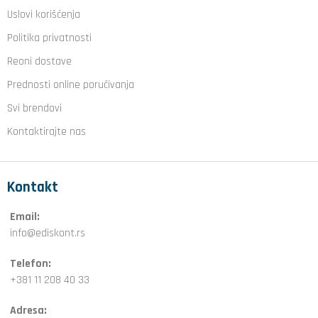
Uslovi korišćenja
Politika privatnosti
Reoni dostave
Prednosti online poručivanja
Svi brendovi
Kontaktirajte nas
Kontakt
Email:
info@ediskont.rs
Telefon:
+381 11 208 40 33
Adresa: