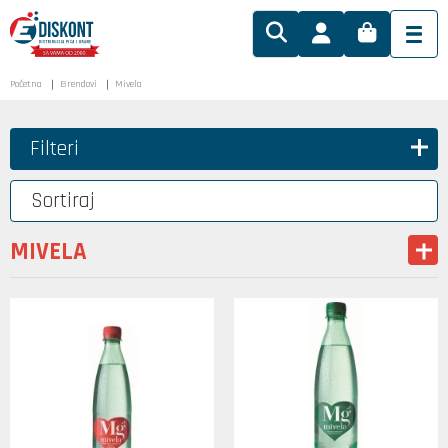
Početna
Brendovi
Mivela
Filteri
Sortiraj
MIVELA