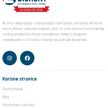
Mi smo veleprodaja i maloprodaja robe široke potrošnje. Mi nismo
samo diskont odnosno podrum pića, mi smo diskont kućne hemije
i online prodavnica hrane. Kompletan HoReCa program,
snabdevanje S.T.R radnji i vinarija za područje Beograda
Korisne stranice
Česta pitanja
Blog
Informacije o dostavi