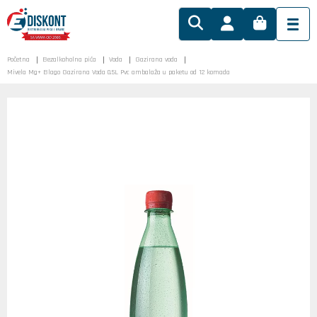
Početna
Bezalkoholna pića
Voda
Gazirana voda
Mivela Mg+ Blago Gazirana Voda 0.5L Pvc ambalaža u paketu od 12 komada