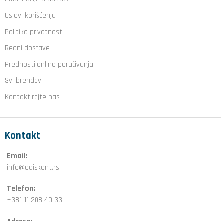
Uslovi korišćenja
Politika privatnosti
Reoni dostave
Prednosti online poručivanja
Svi brendovi
Kontaktirajte nas
Kontakt
Email:
info@ediskont.rs
Telefon:
+381 11 208 40 33