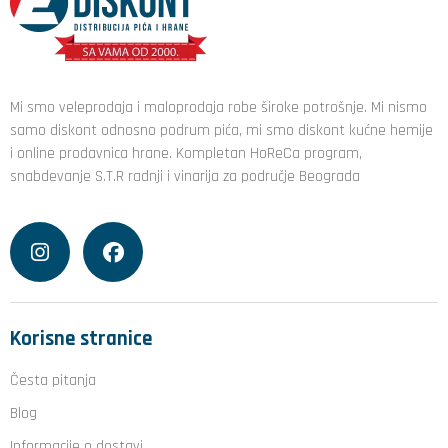
Mi smo veleprodaja i maloprodaja robe široke potrošnje. Mi nismo
samo diskont odnosno podrum pića, mi smo diskont kućne hemije
i online prodavnica hrane. Kompletan HoReCa program,
snabdevanje S.T.R radnji i vinarija za područje Beograda
Korisne stranice
Česta pitanja
Blog
Informacije o dostavi