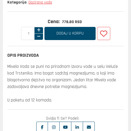
Kategorija
Gazirana voda
:
Cena:
778,
80
RSD
DODAJ U KORPU
OPIS PROIZVODA
Mivela Voda se puni na prirodnom izvoru vode u selu Veluće
kod Trstenika. Ima bogat sadržaj magnezijuma, a koji ima
blagotvorna dejstva na organizam. Jedan litar Mivela vode
zadovoljava dnevne potrebe magnezijuma.
U paketu od 12 komada.
Svidja Ti Se? Podeli: