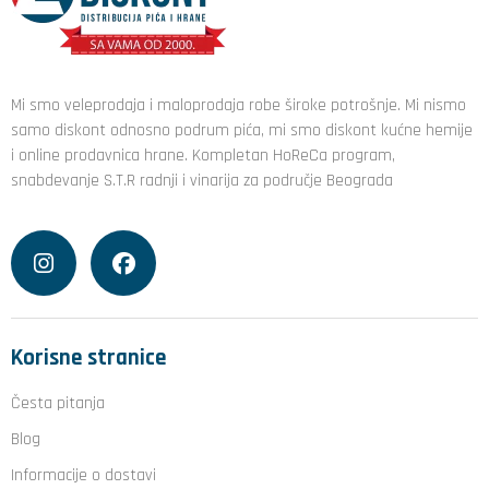
Mi smo veleprodaja i maloprodaja robe široke potrošnje. Mi nismo
samo diskont odnosno podrum pića, mi smo diskont kućne hemije
i online prodavnica hrane. Kompletan HoReCa program,
snabdevanje S.T.R radnji i vinarija za područje Beograda
Korisne stranice
Česta pitanja
Blog
Informacije o dostavi