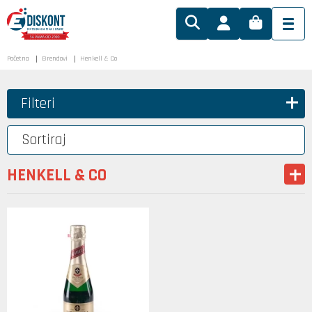
Početna
Brendovi
Henkell & Co
Filteri
Sortiraj
HENKELL & CO