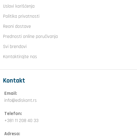
Uslovi korišćenja
Politika privatnosti
Reoni dostave
Prednosti online poručivanja
Svi brendovi
Kontaktirajte nas
Kontakt
Email:
info@ediskont.rs
Telefon:
+381 11 208 40 33
Adresa: