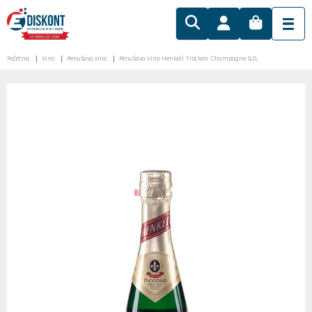
Početna
Vino
Penušavo vino
Penušavo Vino Henkell Trocken Champagne 0.2L