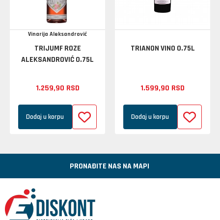
Vinarija Aleksandrović
TRIJUMF ROZE
TRIANON VINO 0.75L
ALEKSANDROVIĆ 0.75L
1.259,
90
RSD
1.599,
90
RSD
Dodaj u korpu
Dodaj u korpu
PRONAĐITE NAS NA MAPI