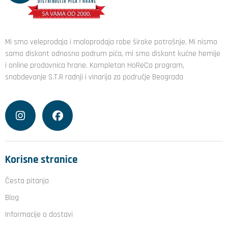
Mi smo veleprodaja i maloprodaja robe široke potrošnje. Mi nismo
samo diskont odnosno podrum pića, mi smo diskont kućne hemije
i online prodavnica hrane. Kompletan HoReCa program,
snabdevanje S.T.R radnji i vinarija za područje Beograda
Korisne stranice
Česta pitanja
Blog
Informacije o dostavi