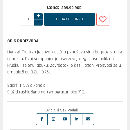
Cena:
399,
90
RSD
DODAJ U KORPU
OPIS PROIZVODA
Henkell Trocken je suvo klasično penušavo vino bogate istorije
i porekla. Ovaj šampanjac je osvežavajućeg ukusa nalik na
krušku i zelenu jabuku. Završetak je čist i lagan. Proizvodi se u
ambalaži od 0.2L i 0.75L.
Sadrži 11,5% alkohola.
Služiti rashlađeno na temperaturi oko 7°C.
Svidja Ti Se? Podeli: