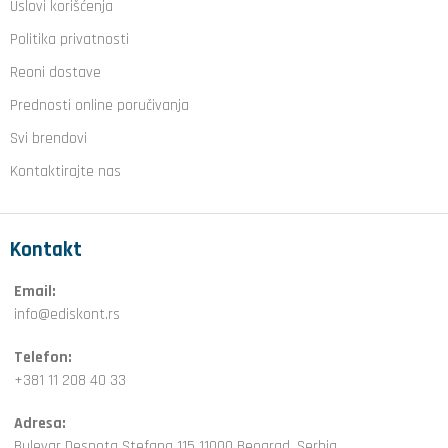
Uslovi korišćenja
Politika privatnosti
Reoni dostave
Prednosti online poručivanja
Svi brendovi
Kontaktirajte nas
Kontakt
Email:
info@ediskont.rs
Telefon:
+381 11 208 40 33
Adresa:
Bulevar Despota Stefana 115 11000 Beograd, Serbia