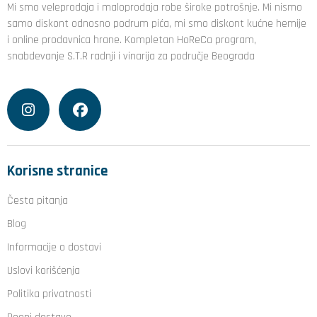
Mi smo veleprodaja i maloprodaja robe široke potrošnje. Mi nismo
samo diskont odnosno podrum pića, mi smo diskont kućne hemije
i online prodavnica hrane. Kompletan HoReCa program,
snabdevanje S.T.R radnji i vinarija za područje Beograda
Korisne stranice
Česta pitanja
Blog
Informacije o dostavi
Uslovi korišćenja
Politika privatnosti