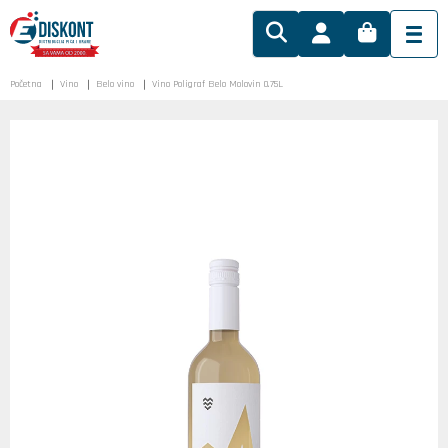
Početna
Vino
Belo vino
Vino Poligraf Belo Molovin 0.75L