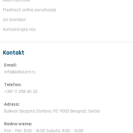
Reoni dostave
Prednosti online poručivanja
Svi brendovi
Kontaktirajte nas
Kontakt
Email:
info@ediskont.rs
Telefon:
+381 11 208 40 33
Adresa:
Bulevar Despota Stefana 115 11000 Beograd, Serbia
Radno vreme:
Pon - Pet: 8:00 - 16:00 Subota: 8:00 - 14:00