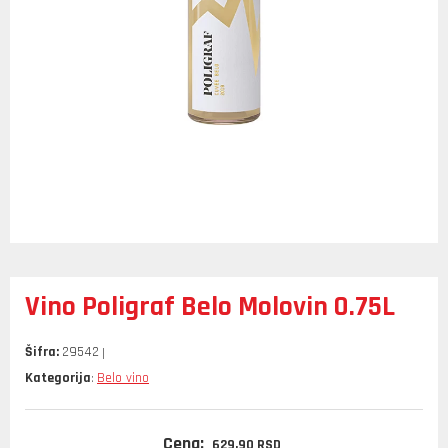
Vino Poligraf Belo Molovin 0.75L
Šifra:
29542
Kategorija
Belo vino
:
Cena:
629,
90
RSD