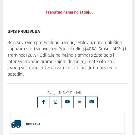
Trenutno nema na stanju.
OPIS PROIZVODA
Belo suvo vino proizvedeno u vinariji Molovin, nadomak Šida,
kupažom sorti vinove loze Rajnski rizling (40%), Grašac (40%) i
Traminac (20%). Odlikuje ga nežna slamnato žuta boja i
intenzivna voćna aroma kojom dominiraju note citrusa i
južnog voća, zaokružene cvetnim i začinastim tonovima u
pozadini.
Svidja Ti Se? Podeli:
DOSTAVA