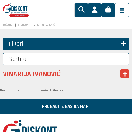
Početna
Brendovi
Vinarija Ivanović
Filteri
Sortiraj
VINARIJA IVANOVIĆ
Nema proizvoda po odabranim kriterijumima
PRONAĐITE NAS NA MAPI