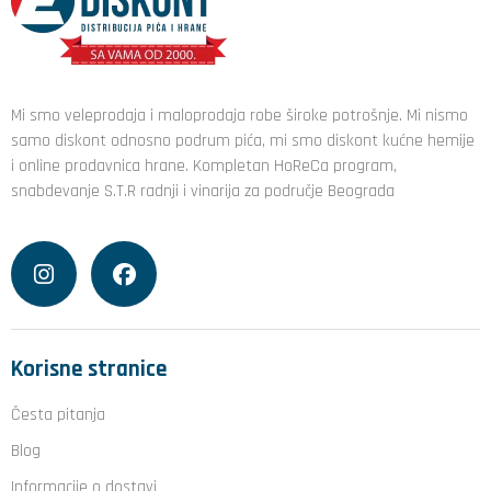
Mi smo veleprodaja i maloprodaja robe široke potrošnje. Mi nismo
samo diskont odnosno podrum pića, mi smo diskont kućne hemije
i online prodavnica hrane. Kompletan HoReCa program,
snabdevanje S.T.R radnji i vinarija za područje Beograda
Korisne stranice
Česta pitanja
Blog
Informacije o dostavi