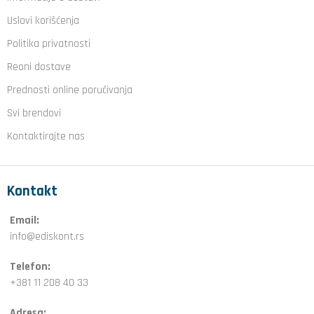
Uslovi korišćenja
Politika privatnosti
Reoni dostave
Prednosti online poručivanja
Svi brendovi
Kontaktirajte nas
Kontakt
Email:
info@ediskont.rs
Telefon:
+381 11 208 40 33
Adresa: