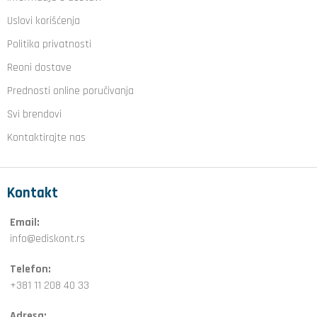
Uslovi korišćenja
Politika privatnosti
Reoni dostave
Prednosti online poručivanja
Svi brendovi
Kontaktirajte nas
Kontakt
Email:
info@ediskont.rs
Telefon:
+381 11 208 40 33
Adresa: