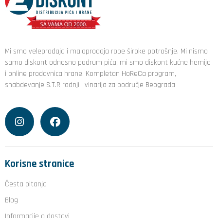
Mi smo veleprodaja i maloprodaja robe široke potrošnje. Mi nismo
samo diskont odnosno podrum pića, mi smo diskont kućne hemije
i online prodavnica hrane. Kompletan HoReCa program,
snabdevanje S.T.R radnji i vinarija za područje Beograda
Korisne stranice
Česta pitanja
Blog
Informacije o dostavi