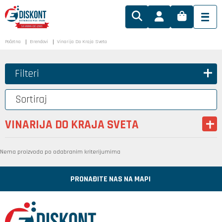
Početna
Brendovi
Vinarija Do Kraja Sveta
Filteri
Sortiraj
VINARIJA DO KRAJA SVETA
Nema proizvoda po odabranim kriterijumima
PRONAĐITE NAS NA MAPI