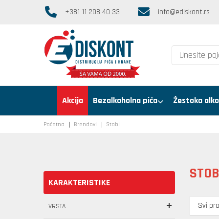
+381 11 208 40 33
info@ediskont.rs
Akcija
Bezalkoholna pića
Žestoka alko
Početna
Brendovi
Stobi
STOB
KARAKTERISTIKE
VRSTA