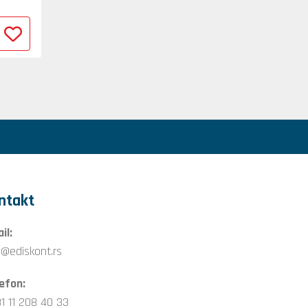
ntakt
il:
o@ediskont.rs
efon:
1 11 208 40 33