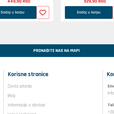
449,
90
RSD
529,
90
RSD
Dodaj u korpu
Dodaj u korpu
PRONAĐITE NAS NA MAPI
Korisne stranice
Ko
Česta pitanja
Ema
inf
Blog
Informacije o dostavi
Tel
+38