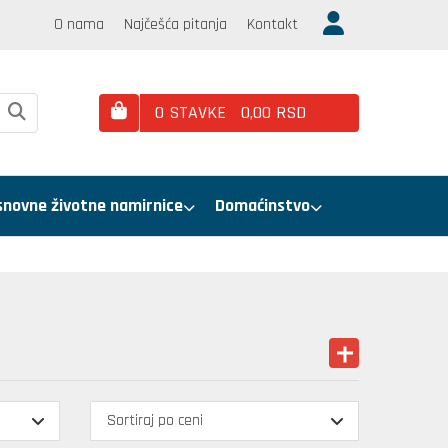
O nama
Najčešća pitanja
Kontakt
0
STAVKE
0,
00
RSD
snovne životne namirnice
Domaćinstvo