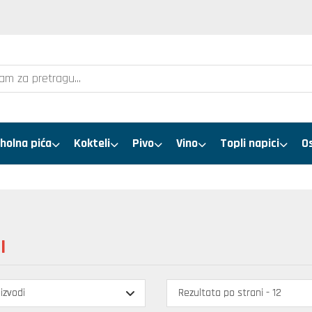
holna pića
Kokteli
Pivo
Vino
Topli napici
O
I