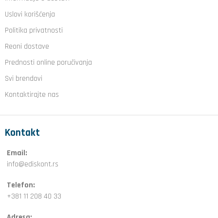
Uslovi korišćenja
Politika privatnosti
Reoni dostave
Prednosti online poručivanja
Svi brendovi
Kontaktirajte nas
Kontakt
Email:
info@ediskont.rs
Telefon:
+381 11 208 40 33
Adresa: