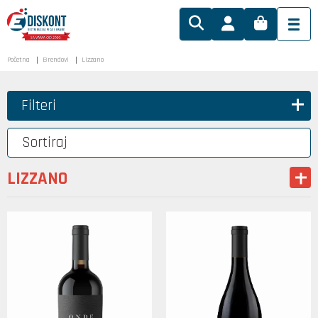
Početna
Brendovi
Lizzano
Filteri
Sortiraj
LIZZANO