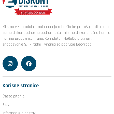
Mi smo veleprodaja i maloprodaja robe široke potrošnje. Mi nismo
samo diskont odnosno podrum pića, mi smo diskont kućne hemije
i online prodavnica hrane. Kompletan HoReCa program,
snabdevanje S.T.R radnji i vinarija za područje Beograda
Korisne stranice
Česta pitanja
Blog
Informacije o dostavi