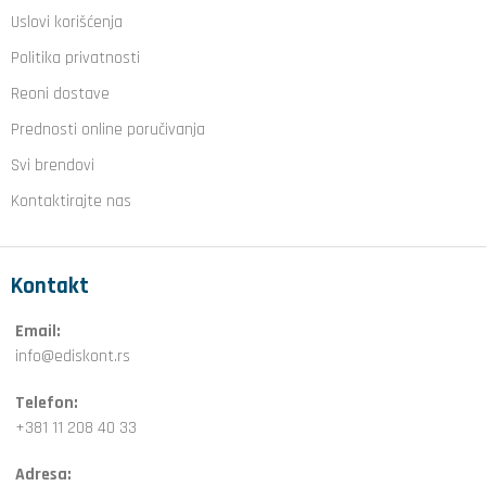
Uslovi korišćenja
Politika privatnosti
Reoni dostave
Prednosti online poručivanja
Svi brendovi
Kontaktirajte nas
Kontakt
Email:
info@ediskont.rs
Telefon:
+381 11 208 40 33
Adresa: