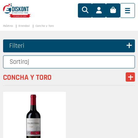
Početna
Brendovi
Concha y Toro
Filteri
Sortiraj
CONCHA Y TORO