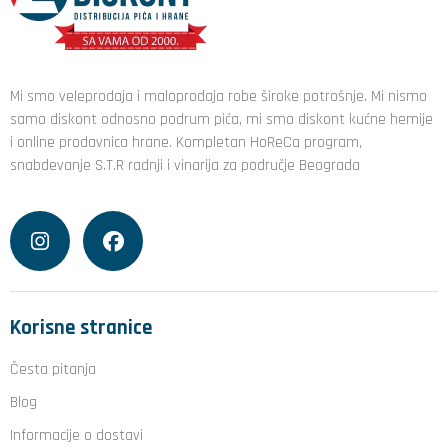
Mi smo veleprodaja i maloprodaja robe široke potrošnje. Mi nismo
samo diskont odnosno podrum pića, mi smo diskont kućne hemije
i online prodavnica hrane. Kompletan HoReCa program,
snabdevanje S.T.R radnji i vinarija za područje Beograda
Korisne stranice
Česta pitanja
Blog
Informacije o dostavi