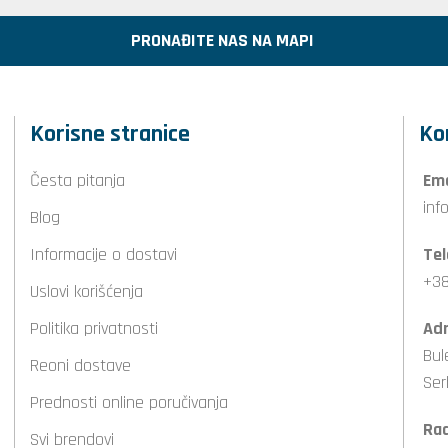
PRONAĐITE NAS NA MAPI
Korisne stranice
Ko
Česta pitanja
Ema
inf
Blog
Informacije o dostavi
Tel
+38
Uslovi korišćenja
Politika privatnosti
Adr
Bul
Reoni dostave
Ser
Prednosti online poručivanja
Ra
Svi brendovi