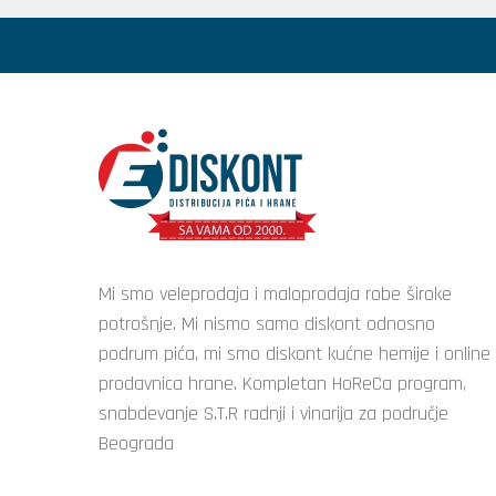
Mi smo veleprodaja i maloprodaja robe široke
potrošnje. Mi nismo samo diskont odnosno
podrum pića, mi smo diskont kućne hemije i online
prodavnica hrane. Kompletan HoReCa program,
snabdevanje S.T.R radnji i vinarija za područje
Beograda