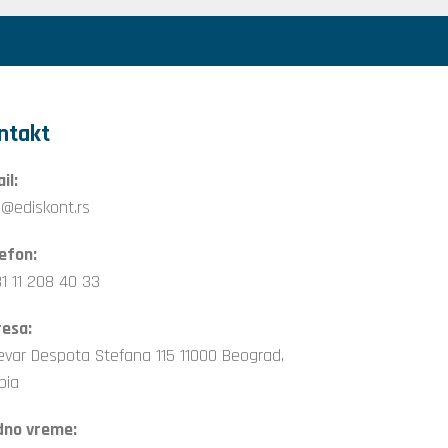
ntakt
il:
o@ediskont.rs
efon:
1 11 208 40 33
esa:
evar Despota Stefana 115 11000 Beograd,
bia
dno vreme: