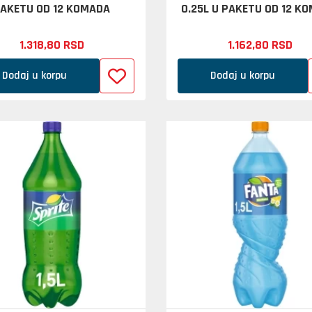
AKETU OD 12 KOMADA
0.25L U PAKETU OD 12 K
1.318,
80
RSD
1.162,
80
RSD
Dodaj u korpu
Dodaj u korpu