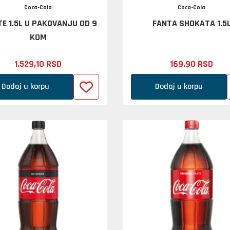
Coca-Cola
Coca-Cola
TE 1.5L U PAKOVANJU OD 9
FANTA SHOKATA 1.5
KOM
1.529,
10
RSD
169,
90
RSD
Dodaj u korpu
Dodaj u korpu