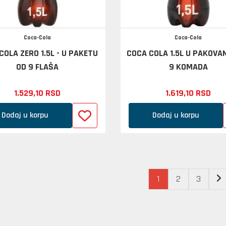
Coca-Cola
Coca-Cola
COLA ZERO 1.5L - U PAKETU
COCA COLA 1.5L U PAKOVA
OD 9 FLAŠA
9 KOMADA
1.529,
10
RSD
1.619,
10
RSD
Dodaj u korpu
Dodaj u korpu
1
2
3