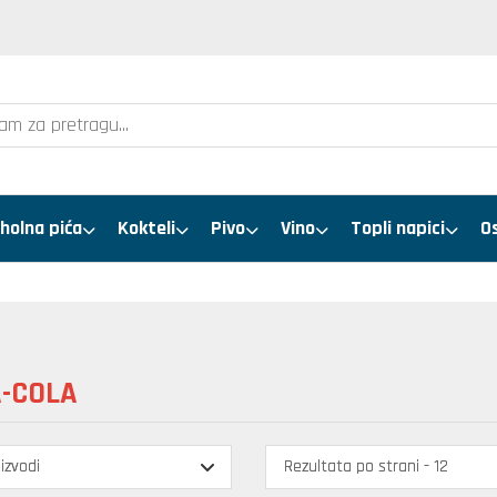
holna pića
Kokteli
Pivo
Vino
Topli napici
O
-COLA