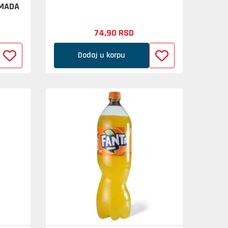
OMADA
74,
90
RSD
Dodaj u korpu