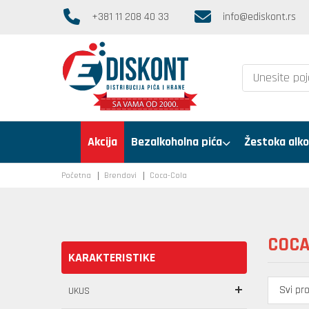
+381 11 208 40 33
info@ediskont.rs
Akcija
Bezalkoholna pića
Žestoka alko
Početna
Brendovi
Coca-Cola
COCA
KARAKTERISTIKE
UKUS