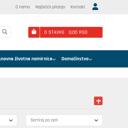
O nama
Najčešća pitanja
Kontakt
0
STAVKE
0,
00
RSD
snovne životne namirnice
Domaćinstvo